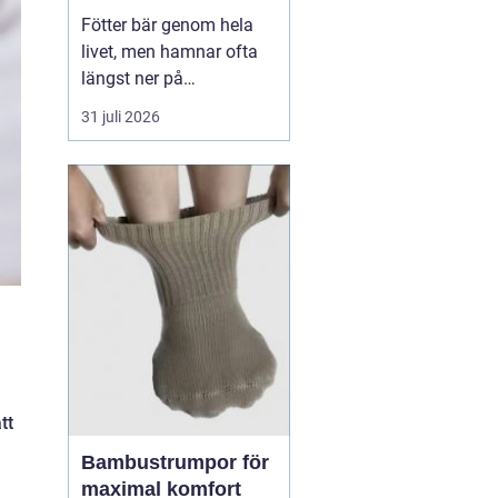
Fötter bär genom hela
livet, men hamnar ofta
längst ner på
prioriteringslistan.
31 juli 2026
Många söker hjälp först
när smärtan redan
påverkar vardagen.
Samtidigt visar
erfarenhet från
fotvårdskliniker i och
omkring Örebro att
regelbunden fotvård kan
förebygga e...
tt
Bambustrumpor för
maximal komfort