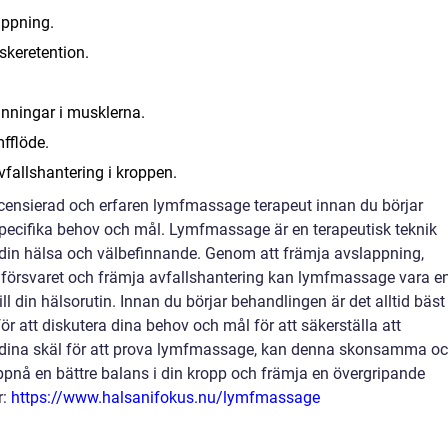
appning.
skeretention.
änningar i musklerna.
mfflöde.
vfallshantering i kroppen.
licensierad och erfaren lymfmassage terapeut innan du börjar
specifika behov och mål. Lymfmassage är en terapeutisk teknik
din hälsa och välbefinnande. Genom att främja avslappning,
unförsvaret och främja avfallshantering kan lymfmassage vara e
l din hälsorutin. Innan du börjar behandlingen är det alltid bäst
för att diskutera dina behov och mål för att säkerställa att
t dina skäl för att prova lymfmassage, kan denna skonsamma o
ppnå en bättre balans i din kropp och främja en övergripande
r:
https://www.halsanifokus.nu/lymfmassage