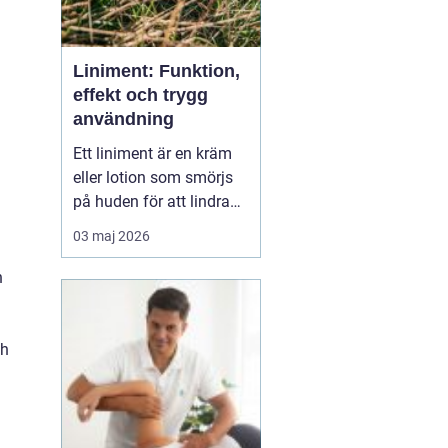
Liniment: Funktion,
effekt och trygg
användning
Ett liniment är en kräm
eller lotion som smörjs
på huden för att lindra
muskelvärk, stelhet och
03 maj 2026
ibland också ledbesvär.
Effekten bygger ofta på
n
ämnen som stimulerar
blodcirkulationen och
påve...
ch