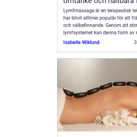
omtanke och hållbara 
Lymfmassage är en terapeutisk t
har blivit alltmer populär för att f
och välbefinnande. Genom att sti
lymfsystemet kan denna form av
hjälpa till att rensa kroppen från to
Isabelle Wiklund
3