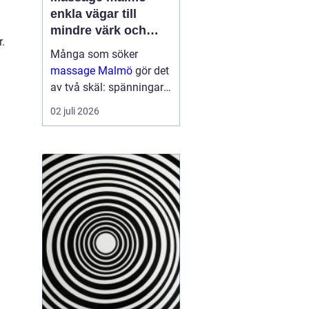
enkla vägar till
mindre värk och
r.
mer energi
Många som söker
massage Malmö
gör det
av två skäl: spänningar
och smärta har blivit för
02 juli 2026
mycket, eller behovet av
återhämtning har vuxit
sig starkare än
vardagens tempo.
Samtidigt kan utbudet
kän...