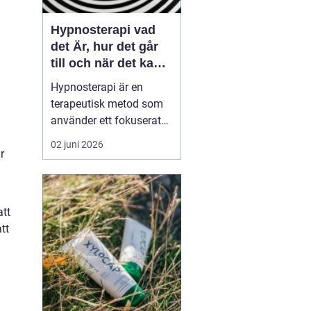
Hypnosterapi vad
det Är, hur det går
till och när det kan
hjälpa
Hypnosterapi är en
terapeutisk metod som
använder ett fokuserat
och avslappnat
02 juni 2026
sinnestillstånd för att
r
påverka mönster i det
undermedvetna. Genom
att kombinera
att
samtalsterapi med
tt
hypnos kan människor
förändra reaktioner,
känslor och beteenden
som läng...