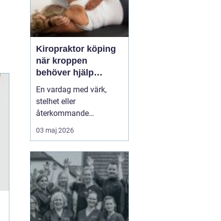
Kiropraktor köping
när kroppen
behöver hjälp
tillbaka
En vardag med värk,
stelhet eller
återkommande
huvudvärk tär på både
03 maj 2026
ork och humör. Många
går länge med sina
besvär och tänker att det
går nog över. Ofta gör
det inte det. En
legitimerad kiropraktor
kan hjälpa kroppen att
återfå rörlighet, minska