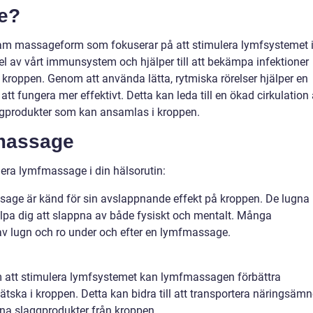
e?
m massageform som fokuserar på att stimulera lymfsystemet 
el av vårt immunsystem och hjälper till att bekämpa infektioner
n kroppen. Genom att använda lätta, rytmiska rörelser hjälper en
 fungera mer effektivt. Detta kan leda till en ökad cirkulation
gprodukter som kan ansamlas i kroppen.
massage
udera lymfmassage i din hälsorutin:
age är känd för sin avslappnande effekt på kroppen. De lugna
älpa dig att slappna av både fysiskt och mentalt. Många
v lugn och ro under och efter en lymfmassage.
m att stimulera lymfsystemet kan lymfmassagen förbättra
ätska i kroppen. Detta kan bidra till att transportera näringsäm
gsna slaggprodukter från kroppen.