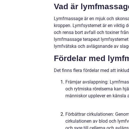
Vad är lymfmassag
Lymfmassage är en mjuk och skonsa
kroppen. Lymfsystemet är en viktig d
och rensa bort avfall och toxiner frå
lymfmassage terapeut lymfsystemet att
lymfvätska och avlägsnande av slag
Fördelar med lymf
Det finns flera fördelar med att inkl
Främjar avslappning: Lymfmass
och rytmiska rörelserna kan hj
människor upplever en känsla a
Förbättrar cirkulationen: Geno
cirkulationen av blod och lymfv
och syre till cellerna och avlä