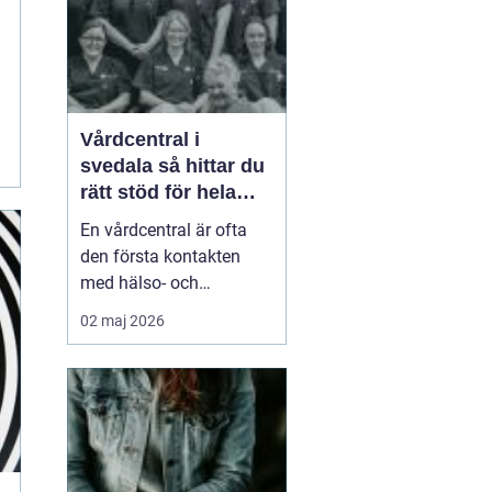
smä...
Vårdcentral i
svedala så hittar du
rätt stöd för hela
familjen
En vårdcentral är ofta
den första kontakten
med hälso- och
sjukvården. För många i
02 maj 2026
Svedala handlar valet
om att hitta en trygg
plats där både barn,
vuxna och äldre får hjälp
under samma tak. I en
tid med högt tempo och