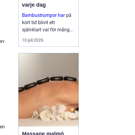
varje dag
Bambustrumpor har
på
i
kort tid blivit ett
självklart val för många
som vill kombinera
10 juli 2026
 av
komfort, funktion och
omtanke om miljön. För
den so...
nen
Massage malmö