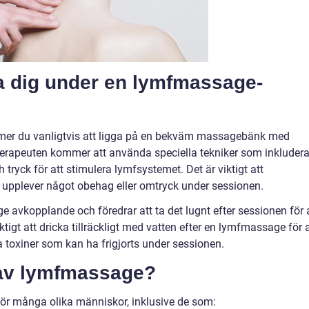
a dig under en lymfmassage-
er du vanligtvis att ligga på en bekväm massagebänk med
rapeuten kommer att använda speciella tekniker som inkludera
ch tryck för att stimulera lymfsystemet. Det är viktigt att
pplever något obehag eller omtryck under sessionen.
vkopplande och föredrar att ta det lugnt efter sessionen för 
tigt att dricka tillräckligt med vatten efter en lymfmassage för a
a toxiner som kan ha frigjorts under sessionen.
 av lymfmassage?
ör många olika människor, inklusive de som: