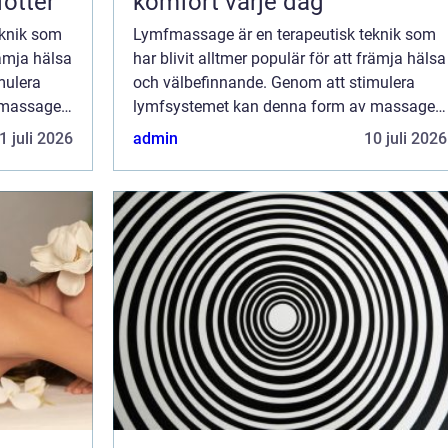
fötter
komfort varje dag
eknik som
Lymfmassage är en terapeutisk teknik som
rämja hälsa
har blivit alltmer populär för att främja hälsa
mulera
och välbefinnande. Genom att stimulera
 massage
lymfsystemet kan denna form av massage
xiner...
hjälpa till att rensa kroppen från toxiner...
1 juli 2026
admin
10 juli 2026