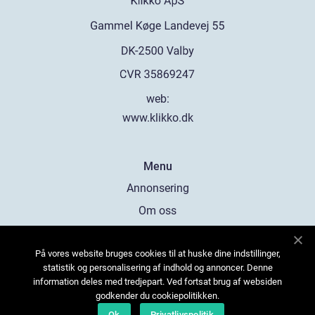
web:
www.klikko.dk
Menu
Annonsering
Om oss
Cookies
På vores website bruges cookies til at huske dine indstillinger,
Kontakta oss
statistik og personalisering af indhold og annoncer. Denne
Sitemap
information deles med tredjepart. Ved fortsat brug af websiden
godkender du cookiepolitikken.
Ok
Privatlivspolitik