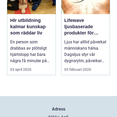
Hlr utbildning
Lifewave
kalmar kunskap
ljusbaserade
som räddar liv
produkter för
hälsa och
En person som
Ljus har alltid påverkat
välbefinnande
drabbas av plötsligt
människans hälsa.
hjärtstopp har bara
Dagsljus styr vår
några få minuter på
dygnsrytm, påverkar
sig. För varje minut
humör, sömn och ene...
03 april 2026
03 februari 2026
utan...
Adress