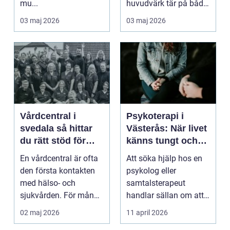
mu...
huvudvärk tär på både
ork och humör. Många
03 maj 2026
03 maj 2026
går länge ...
Vårdcentral i
Psykoterapi i
svedala så hittar
Västerås: När livet
du rätt stöd för
känns tungt och
hela familjen
du behöver prata
En vårdcentral är ofta
Att söka hjälp hos en
med någon
den första kontakten
psykolog eller
med hälso- och
samtalsterapeut
sjukvården. För många
handlar sällan om att
i Svedala handlar v...
vara svag....
02 maj 2026
11 april 2026