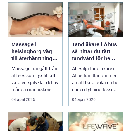
Massage i
Tandläkare i Åhus
helsingborg väg
så hittar du rätt
till återhämtning
tandvård för hela
och hållbar hälsa
familjen
Massage har gått från
Att välja tandläkare i
att ses som lyx till att
Åhus handlar om mer
vara en självklar del av
än att bara boka en tid
många människors
när en fyllning lossnar
friskvård. ...
eller en ...
04 april 2026
04 april 2026