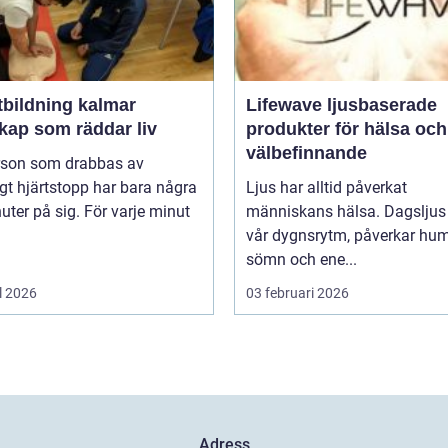
tbildning kalmar
Lifewave ljusbaserade
kap som räddar liv
produkter för hälsa och
välbefinnande
rson som drabbas av
igt hjärtstopp har bara några
Ljus har alltid påverkat
uter på sig. För varje minut
människans hälsa. Dagsljus 
vår dygnsrytm, påverkar hum
sömn och ene...
l 2026
03 februari 2026
Adress