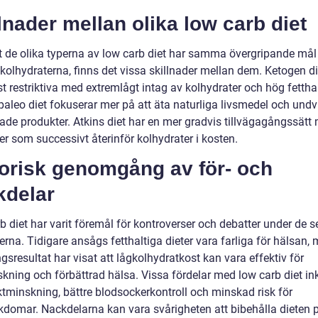
lnader mellan olika low carb diet
tt de olika typerna av low carb diet har samma övergripande mål 
kolhydraterna, finns det vissa skillnader mellan dem. Ketogen di
 restriktiva med extremlågt intag av kolhydrater och hög fetthal
aleo diet fokuserar mer på att äta naturliga livsmedel och undv
ade produkter. Atkins diet har en mer gradvis tillvägagångssätt
er som successivt återinför kolhydrater i kosten.
torisk genomgång av för- och
kdelar
b diet har varit föremål för kontroverser och debatter under de 
rna. Tidigare ansågs fetthaltiga dieter vara farliga för hälsan,
gsresultat har visat att lågkolhydratkost kan vara effektiv för
skning och förbättrad hälsa. Vissa fördelar med low carb diet in
ktminskning, bättre blodsockerkontroll och minskad risk för
ukdomar. Nackdelarna kan vara svårigheten att bibehålla dieten 