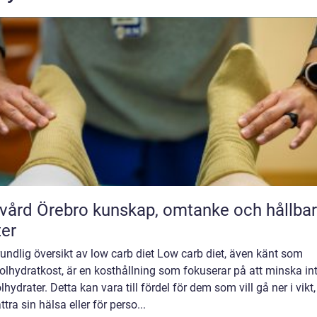
rebro kunskap, omtanke och hållbara
ter
undlig översikt av low carb diet Low carb diet, även känt som
lhydratkost, är en kosthållning som fokuserar på att minska in
lhydrater. Detta kan vara till fördel för dem som vill gå ner i vikt,
ttra sin hälsa eller för perso...