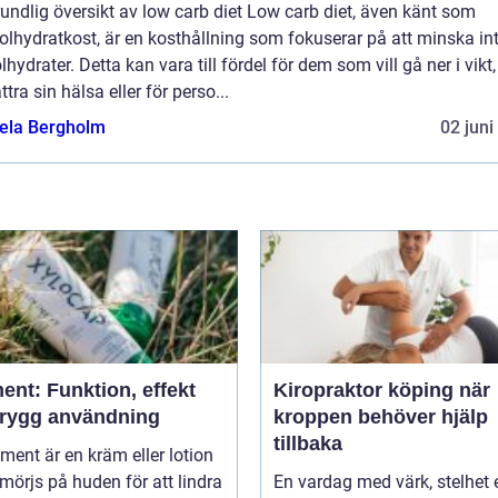
undlig översikt av low carb diet Low carb diet, även känt som
lhydratkost, är en kosthållning som fokuserar på att minska in
lhydrater. Detta kan vara till fördel för dem som vill gå ner i vikt,
ttra sin hälsa eller för perso...
ela Bergholm
02 juni
ent: Funktion, effekt
Kiropraktor köping när
trygg användning
kroppen behöver hjälp
tillbaka
niment är en kräm eller lotion
örjs på huden för att lindra
En vardag med värk, stelhet e