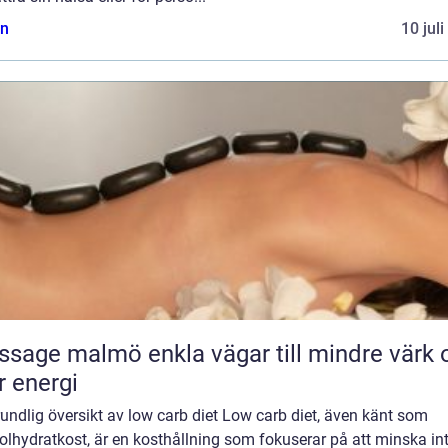
n
10 jul
almö enkla vägar till mindre värk och
 energi
undlig översikt av low carb diet Low carb diet, även känt som
lhydratkost, är en kosthållning som fokuserar på att minska in