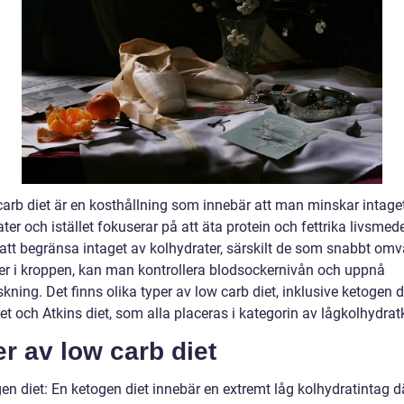
carb diet är en kosthållning som innebär att man minskar intage
ter och istället fokuserar på att äta protein och fettrika livsmede
tt begränsa intaget av kolhydrater, särskilt de som snabbt om
cker i kroppen, kan man kontrollera blodsockernivån och uppnå
kning. Det finns olika typer av low carb diet, inklusive ketogen di
et och Atkins diet, som alla placeras i kategorin av lågkolhydrat
r av low carb diet
en diet: En ketogen diet innebär en extremt låg kolhydratintag d