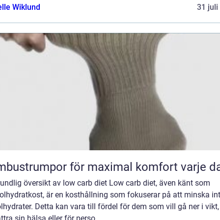
elle Wiklund
31 jul
bustrumpor för maximal komfort varje d
undlig översikt av low carb diet Low carb diet, även känt som
lhydratkost, är en kosthållning som fokuserar på att minska in
lhydrater. Detta kan vara till fördel för dem som vill gå ner i vikt,
ttra sin hälsa eller för perso...