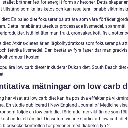
istället bränner fett för energi i form av ketoner. Detta skapar e
t tillstånd som kallas ketos och kan resultera i snabb viktminsk
 diet: En paleo diet fokuserar på att äta som våra förfäder gjord
ern. Detta innebär att utesluta processade livsmedel, spannmål,
riprodukter. Istället äter man frukt, grönsaker, kött, fisk, nötter o
s diet: Atkins-dieten är en lågkolhydratkost som fokuserar på att
och fettrika livsmedel. Den består av fyra faser, där man gradvis
 kolhydrater i kosten.
opulära low carb dieter inkluderar Dukan diet, South Beach diet
et.
titativa mätningar om low carb d
g har visat att low carb diet kan ha positiva effekter på viktmi
sa. En studie publicerad i New England Journal of Medicine visa
or som följde en low carb diet förlorade mer vikt än de som föl
 kost under ett års tid. Dessutom visade studier att low carb diet
ra blodsockerkontrollen för personer med diabetes typ 2.