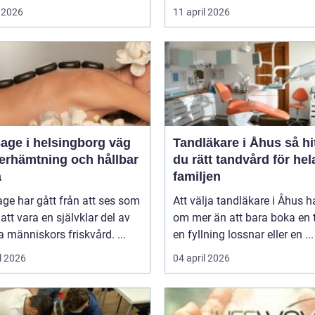
 2026
11 april 2026
ge i helsingborg väg
Tandläkare i Åhus så hittar
återhämtning och hållbar
du rätt tandvård för hel
a
familjen
ge har gått från att ses som
Att välja tandläkare i Åhus h
l att vara en självklar del av
om mer än att bara boka en t
människors friskvård. ...
en fyllning lossnar eller en ...
l 2026
04 april 2026