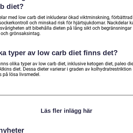
b diet?
elar med low carb diet inkluderar ökad viktminskning, förbättrad
sockerkontroll och minskad risk för hjärtsjukdomar. Nackdelar k
svårigheten att bibehålla dieten på lång sikt och begränsningar 
t och grönsaksintag.
ka typer av low carb diet finns det?
inns olika typer av low carb diet, inklusive ketogen diet, paleo di
tkins diet. Dessa dieter varierar i graden av kolhydratrestriktion
s på lösa livsmedel.
Läs fler inlägg här
 nyheter