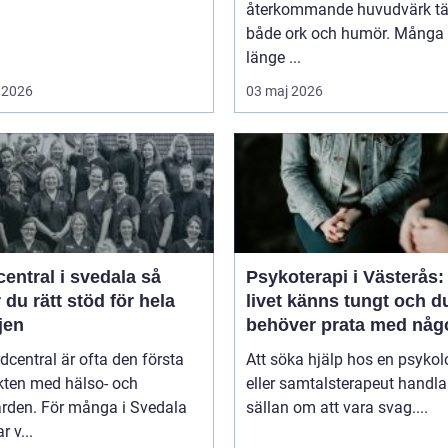
återkommande huvudvärk tä
både ork och humör. Många 
länge ...
 2026
03 maj 2026
entral i svedala så
Psykoterapi i Västerås:
r du rätt stöd för hela
livet känns tungt och d
jen
behöver prata med någ
dcentral är ofta den första
Att söka hjälp hos en psykol
kten med hälso- och
eller samtalsterapeut handla
ården. För många i Svedala
sällan om att vara svag....
r v...