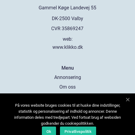
web:
www.klikko.dk
Menu
Annonsering
Om oss
Cookies
På vores website bruges cookies til at huske dine indstillinger,
Kontakta oss
statistik og personalisering af indhold og annoncer. Denne
Sitemap
information deles med tredjepart. Ved fortsat brug af websiden
godkender du cookiepolitikken.
Ok
Privatlivspolitik