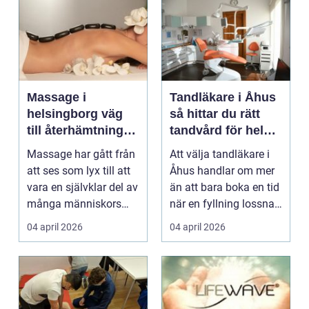
Massage i
Tandläkare i Åhus
helsingborg väg
så hittar du rätt
till återhämtning
tandvård för hela
och hållbar hälsa
familjen
Massage har gått från
Att välja tandläkare i
att ses som lyx till att
Åhus handlar om mer
vara en självklar del av
än att bara boka en tid
många människors
när en fyllning lossnar
friskvård. ...
eller en ...
04 april 2026
04 april 2026