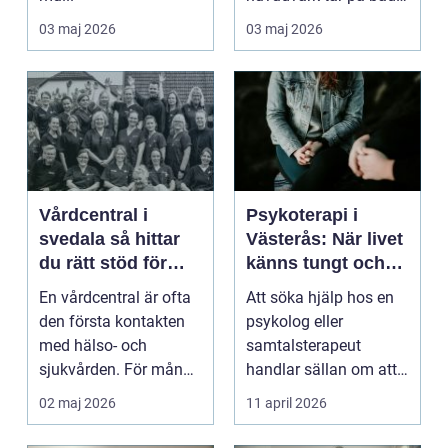
ork och humör. Många
03 maj 2026
03 maj 2026
går länge ...
Vårdcentral i
Psykoterapi i
svedala så hittar
Västerås: När livet
du rätt stöd för
känns tungt och
hela familjen
du behöver prata
En vårdcentral är ofta
Att söka hjälp hos en
med någon
den första kontakten
psykolog eller
med hälso- och
samtalsterapeut
sjukvården. För många
handlar sällan om att
i Svedala handlar v...
vara svag....
02 maj 2026
11 april 2026