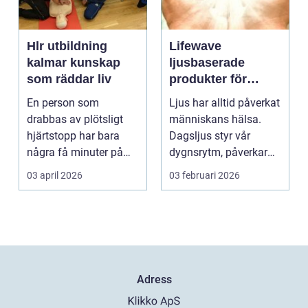
Hlr utbildning
Lifewave
kalmar kunskap
ljusbaserade
som räddar liv
produkter för
hälsa och
En person som
Ljus har alltid påverkat
välbefinnande
drabbas av plötsligt
människans hälsa.
hjärtstopp har bara
Dagsljus styr vår
några få minuter på
dygnsrytm, påverkar
sig. För varje minut
humör, sömn och ene...
03 april 2026
03 februari 2026
utan...
Adress