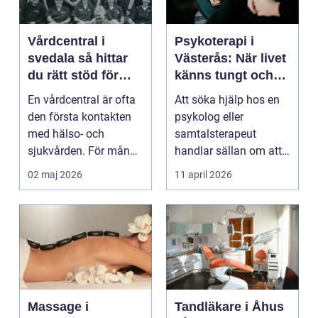
Vårdcentral i
Psykoterapi i
svedala så hittar
Västerås: När livet
du rätt stöd för
känns tungt och
hela familjen
du behöver prata
En vårdcentral är ofta
Att söka hjälp hos en
med någon
den första kontakten
psykolog eller
med hälso- och
samtalsterapeut
sjukvården. För många
handlar sällan om att
i Svedala handlar v...
vara svag....
02 maj 2026
11 april 2026
Massage i
Tandläkare i Åhus