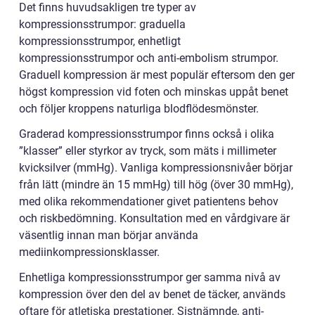
Det finns huvudsakligen tre typer av
kompressionsstrumpor: graduella
kompressionsstrumpor, enhetligt
kompressionsstrumpor och anti-embolism strumpor.
Graduell kompression är mest populär eftersom den ger
högst kompression vid foten och minskas uppåt benet
och följer kroppens naturliga blodflödesmönster.
Graderad kompressionsstrumpor finns också i olika
”klasser” eller styrkor av tryck, som mäts i millimeter
kvicksilver (mmHg). Vanliga kompressionsnivåer börjar
från lätt (mindre än 15 mmHg) till hög (över 30 mmHg),
med olika rekommendationer givet patientens behov
och riskbedömning. Konsultation med en vårdgivare är
väsentlig innan man börjar använda
mediinkompressionsklasser.
Enhetliga kompressionsstrumpor ger samma nivå av
kompression över den del av benet de täcker, används
oftare för atletiska prestationer. Sistnämnde, anti-