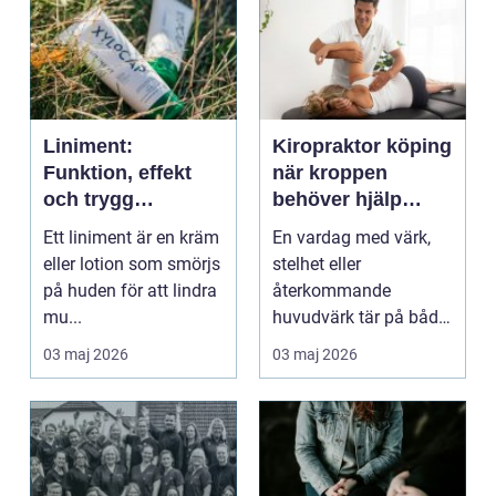
Liniment:
Kiropraktor köping
Funktion, effekt
när kroppen
och trygg
behöver hjälp
användning
tillbaka
Ett liniment är en kräm
En vardag med värk,
eller lotion som smörjs
stelhet eller
på huden för att lindra
återkommande
mu...
huvudvärk tär på både
ork och humör. Många
03 maj 2026
03 maj 2026
går länge ...