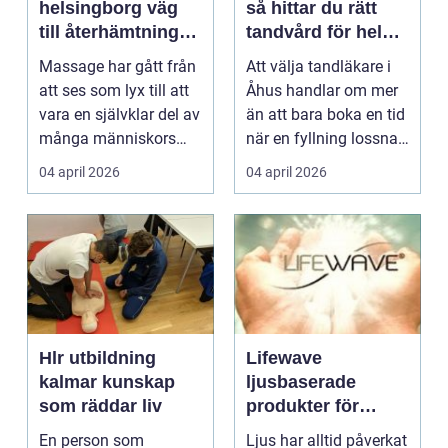
helsingborg väg
så hittar du rätt
till återhämtning
tandvård för hela
och hållbar hälsa
familjen
Massage har gått från
Att välja tandläkare i
att ses som lyx till att
Åhus handlar om mer
vara en självklar del av
än att bara boka en tid
många människors
när en fyllning lossnar
friskvård. ...
eller en ...
04 april 2026
04 april 2026
Hlr utbildning
Lifewave
kalmar kunskap
ljusbaserade
som räddar liv
produkter för
hälsa och
En person som
Ljus har alltid påverkat