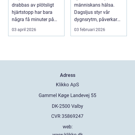
välbefinnande
drabbas av plötsligt
människans hälsa.
hjärtstopp har bara
Dagsljus styr vår
några få minuter på
dygnsrytm, påverkar
sig. För varje minut
humör, sömn och ene...
03 april 2026
03 februari 2026
utan...
Adress
web:
www.klikko.dk