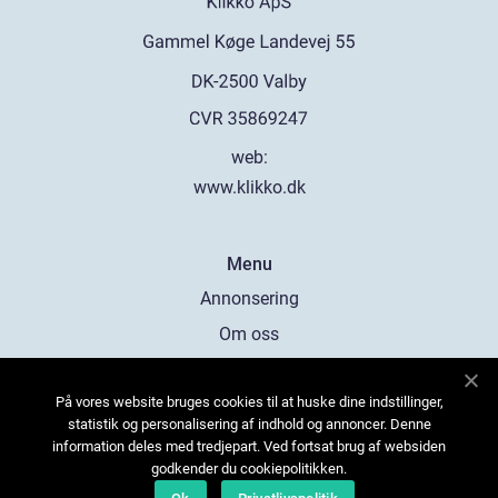
web:
www.klikko.dk
Menu
Annonsering
Om oss
Cookies
På vores website bruges cookies til at huske dine indstillinger,
Kontakta oss
statistik og personalisering af indhold og annoncer. Denne
Sitemap
information deles med tredjepart. Ved fortsat brug af websiden
godkender du cookiepolitikken.