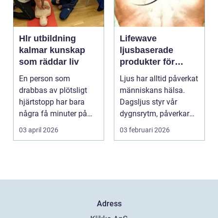
Hlr utbildning
Lifewave
kalmar kunskap
ljusbaserade
som räddar liv
produkter för
hälsa och
En person som
Ljus har alltid påverkat
välbefinnande
drabbas av plötsligt
människans hälsa.
hjärtstopp har bara
Dagsljus styr vår
några få minuter på
dygnsrytm, påverkar
sig. För varje minut
humör, sömn och ene...
03 april 2026
03 februari 2026
utan...
Adress