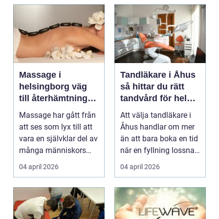
Massage i
Tandläkare i Åhus
helsingborg väg
så hittar du rätt
till återhämtning
tandvård för hela
och hållbar hälsa
familjen
Massage har gått från
Att välja tandläkare i
att ses som lyx till att
Åhus handlar om mer
vara en självklar del av
än att bara boka en tid
många människors
när en fyllning lossnar
friskvård. ...
eller en ...
04 april 2026
04 april 2026