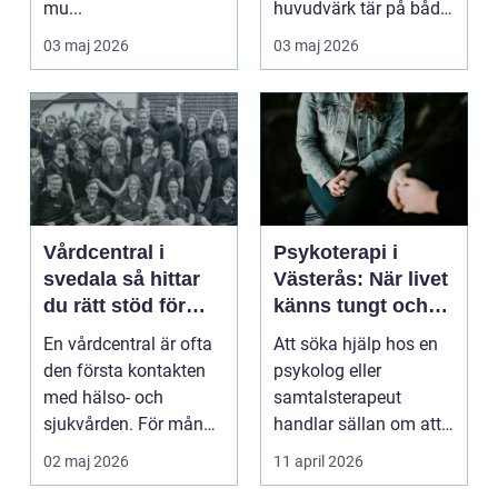
mu...
huvudvärk tär på både
ork och humör. Många
03 maj 2026
03 maj 2026
går länge ...
Vårdcentral i
Psykoterapi i
svedala så hittar
Västerås: När livet
du rätt stöd för
känns tungt och
hela familjen
du behöver prata
En vårdcentral är ofta
Att söka hjälp hos en
med någon
den första kontakten
psykolog eller
med hälso- och
samtalsterapeut
sjukvården. För många
handlar sällan om att
i Svedala handlar v...
vara svag....
02 maj 2026
11 april 2026