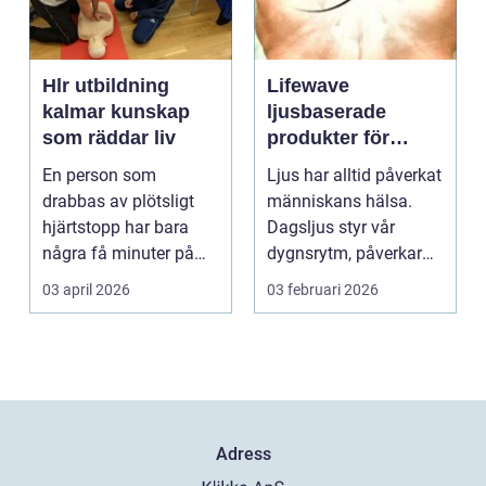
Hlr utbildning
Lifewave
kalmar kunskap
ljusbaserade
som räddar liv
produkter för
hälsa och
En person som
Ljus har alltid påverkat
välbefinnande
drabbas av plötsligt
människans hälsa.
hjärtstopp har bara
Dagsljus styr vår
några få minuter på
dygnsrytm, påverkar
sig. För varje minut
humör, sömn och ene...
03 april 2026
03 februari 2026
utan...
Adress