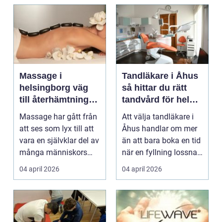
Massage i
Tandläkare i Åhus
helsingborg väg
så hittar du rätt
till återhämtning
tandvård för hela
och hållbar hälsa
familjen
Massage har gått från
Att välja tandläkare i
att ses som lyx till att
Åhus handlar om mer
vara en självklar del av
än att bara boka en tid
många människors
när en fyllning lossnar
friskvård. ...
eller en ...
04 april 2026
04 april 2026