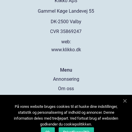
web:
www.klikko.dk
Menu
Annonsering
Om oss
Cookies
På vores website bruges cookies til at huske dine indstillinger,
Kontakta oss
statistik og personalisering af indhold og annoncer. Denne
Sitemap
information deles med tredjepart. Ved fortsat brug af websiden
godkender du cookiepolitikken.