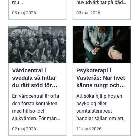
mu...
huvudvärk tär på både
ork och humör. Många
03 maj 2026
03 maj 2026
går länge ...
Vårdcentral i
Psykoterapi i
svedala så hittar
Västerås: När livet
du rätt stöd för
känns tungt och
hela familjen
du behöver prata
En vårdcentral är ofta
Att söka hjälp hos en
med någon
den första kontakten
psykolog eller
med hälso- och
samtalsterapeut
sjukvården. För många
handlar sällan om att
i Svedala handlar v...
vara svag....
02 maj 2026
11 april 2026