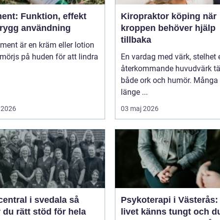
ent: Funktion, effekt
Kiropraktor köping när
trygg användning
kroppen behöver hjälp
tillbaka
niment är en kräm eller lotion
örjs på huden för att lindra
En vardag med värk, stelhet e
återkommande huvudvärk tä
både ork och humör. Många 
länge ...
 2026
03 maj 2026
entral i svedala så
Psykoterapi i Västerås:
r du rätt stöd för hela
livet känns tungt och d