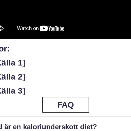
or:
Källa 1]
Källa 2]
Källa 3]
FAQ
 är en kaloriunderskott diet?