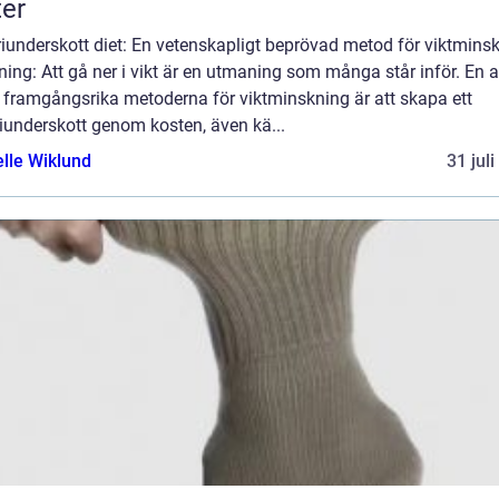
ter
iunderskott diet: En vetenskapligt beprövad metod för viktmins
ning: Att gå ner i vikt är en utmaning som många står inför. En 
 framgångsrika metoderna för viktminskning är att skapa ett
iunderskott genom kosten, även kä...
elle Wiklund
31 jul