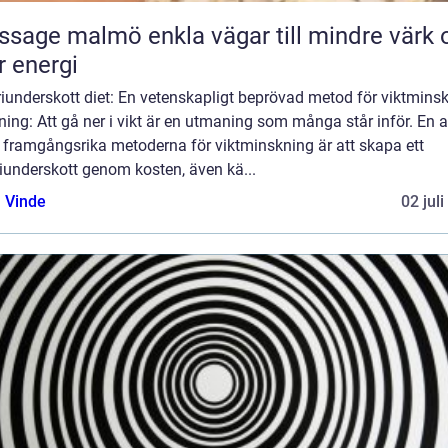
almö enkla vägar till mindre värk och
 energi
iunderskott diet: En vetenskapligt beprövad metod för viktmins
ning: Att gå ner i vikt är en utmaning som många står inför. En 
 framgångsrika metoderna för viktminskning är att skapa ett
iunderskott genom kosten, även kä...
 Vinde
02 jul