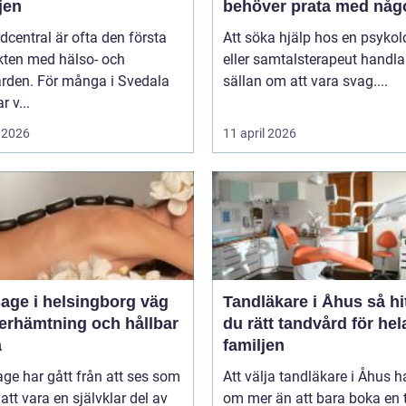
jen
behöver prata med någ
dcentral är ofta den första
Att söka hjälp hos en psykol
kten med hälso- och
eller samtalsterapeut handla
ården. För många i Svedala
sällan om att vara svag....
r v...
 2026
11 april 2026
ge i helsingborg väg
Tandläkare i Åhus så hittar
återhämtning och hållbar
du rätt tandvård för hel
a
familjen
ge har gått från att ses som
Att välja tandläkare i Åhus h
l att vara en självklar del av
om mer än att bara boka en t