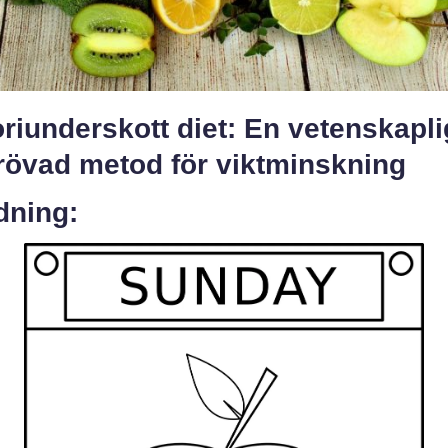
riunderskott diet: En vetenskapli
rövad metod för viktminskning
dning: