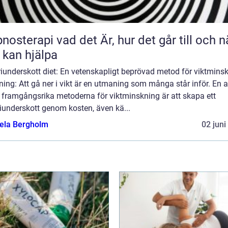
 vad det Är, hur det går till och när
 kan hjälpa
iunderskott diet: En vetenskapligt beprövad metod för viktmins
ning: Att gå ner i vikt är en utmaning som många står inför. En 
 framgångsrika metoderna för viktminskning är att skapa ett
iunderskott genom kosten, även kä...
ela Bergholm
02 juni