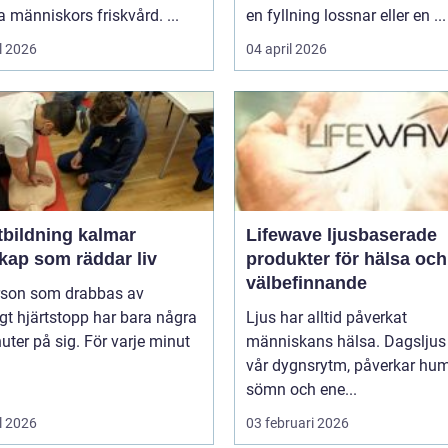
människors friskvård. ...
en fyllning lossnar eller en ...
l 2026
04 april 2026
tbildning kalmar
Lifewave ljusbaserade
kap som räddar liv
produkter för hälsa och
välbefinnande
rson som drabbas av
igt hjärtstopp har bara några
Ljus har alltid påverkat
uter på sig. För varje minut
människans hälsa. Dagsljus 
vår dygnsrytm, påverkar hum
sömn och ene...
l 2026
03 februari 2026