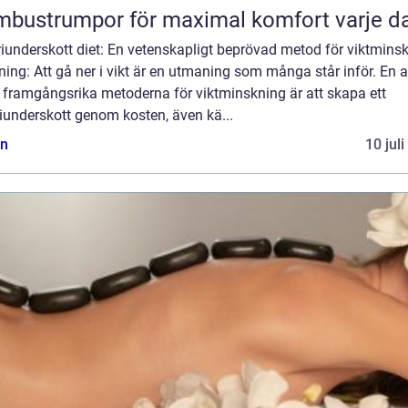
bustrumpor för maximal komfort varje d
iunderskott diet: En vetenskapligt beprövad metod för viktmins
ning: Att gå ner i vikt är en utmaning som många står inför. En 
 framgångsrika metoderna för viktminskning är att skapa ett
iunderskott genom kosten, även kä...
n
10 jul