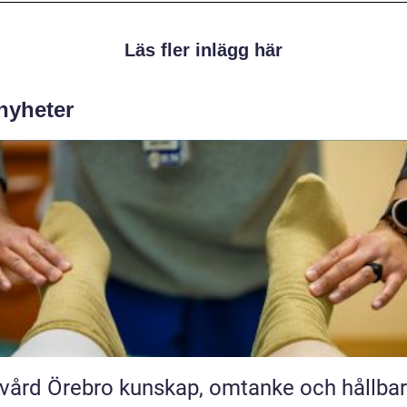
Läs fler inlägg här
 nyheter
rebro kunskap, omtanke och hållbara