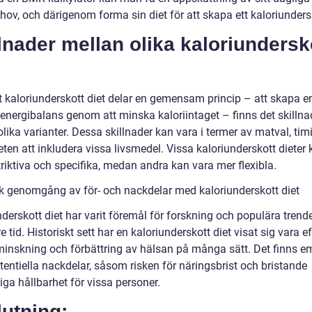
hov, och därigenom forma sin diet för att skapa ett kaloriunders
lnader mellan olika kaloriundersk
tt kaloriunderskott diet delar en gemensam princip – att skapa e
 energibalans genom att minska kaloriintaget – finns det skillna
lika varianter. Dessa skillnader kan vara i termer av matval, ti
ten att inkludera vissa livsmedel. Vissa kaloriunderskott dieter
riktiva och specifika, medan andra kan vara mer flexibla.
sk genomgång av för- och nackdelar med kaloriunderskott diet
derskott diet har varit föremål för forskning och populära trend
e tid. Historiskt sett har en kaloriunderskott diet visat sig vara ef
tminskning och förbättring av hälsan på många sätt. Det finns em
entiella nackdelar, såsom risken för näringsbrist och bristande
iga hållbarhet för vissa personer.
utning: