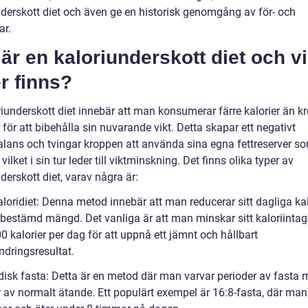
nderskott diet och även ge en historisk genomgång av för- och
ar.
är en kaloriunderskott diet och vi
r finns?
riunderskott diet innebär att man konsumerar färre kalorier än k
för att bibehålla sin nuvarande vikt. Detta skapar ett negativt
alans och tvingar kroppen att använda sina egna fettreserver s
 vilket i sin tur leder till viktminskning. Det finns olika typer av
derskott diet, varav några är:
loridiet: Denna metod innebär att man reducerar sitt dagliga kal
bestämd mängd. Det vanliga är att man minskar sitt kaloriinta
 kalorier per dag för att uppnå ett jämnt och hållbart
ndringsresultat.
odisk fasta: Detta är en metod där man varvar perioder av fasta
 av normalt ätande. Ett populärt exempel är 16:8-fasta, där man 