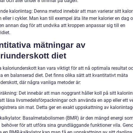
ar och äter under 8 timmar på dagen.
nde kaloriintag: Denna metod innebär att man varierar sitt kalor
 eller i cykler. Man kan till exempel äta lite mer kalorier en dag o
en annan dag för att undvika att kroppen anpassar sig till en
idiet.
titativa mätningar av
riunderskott diet
 kaloriunderskott kan vara viktigt för att nå optimala resultat oc
a en balanserad diet. Det finns olika sätt att kvantitativt mäta
derskott, där några vanliga metoder är:
iräkning: Det innebär att man noggrant håller koll på sitt kalorii
tt läsa livsmedelsförpackningar och använda en app eller ett v
registrera sin mat. Detta ger en exakt uppskattning av kaloriintag
kalkylator: Basalmetabolismen (BMR) är den mängd energi so
 behöver för att utföra sina grundläggande funktioner vila. Gen
 en BMR-kalkylator kan man få en uppskattning av sitt dagliga