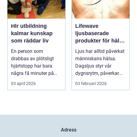
Hlr utbildning
Lifewave
kalmar kunskap
ljusbaserade
som räddar liv
produkter för hälsa
och välbefinnande
En person som
Ljus har alltid påverkat
drabbas av plötsligt
människans hälsa.
hjärtstopp har bara
Dagsljus styr vår
några få minuter på
dygnsrytm, påverkar
sig. För varje minut
humör, sömn och ene...
03 april 2026
03 februari 2026
utan...
Adress