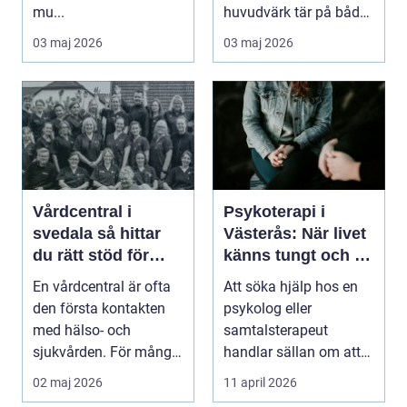
mu...
huvudvärk tär på både
ork och humör. Många
03 maj 2026
03 maj 2026
går länge ...
Vårdcentral i
Psykoterapi i
svedala så hittar
Västerås: När livet
du rätt stöd för
känns tungt och du
hela familjen
behöver prata med
En vårdcentral är ofta
Att söka hjälp hos en
någon
den första kontakten
psykolog eller
med hälso- och
samtalsterapeut
sjukvården. För många
handlar sällan om att
i Svedala handlar v...
vara svag....
02 maj 2026
11 april 2026