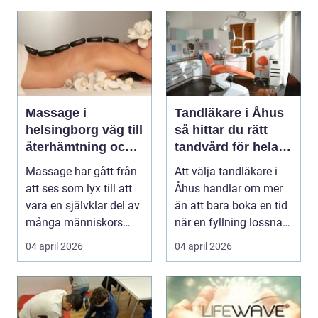
Massage i
Tandläkare i Åhus
helsingborg väg till
så hittar du rätt
återhämtning och
tandvård för hela
hållbar hälsa
familjen
Massage har gått från
Att välja tandläkare i
att ses som lyx till att
Åhus handlar om mer
vara en självklar del av
än att bara boka en tid
många människors
när en fyllning lossnar
friskvård. ...
eller en ...
04 april 2026
04 april 2026