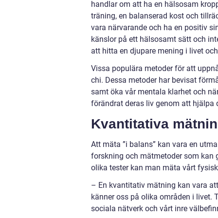
handlar om att ha en hälsosam krop
träning, en balanserad kost och tillr
vara närvarande och ha en positiv s
känslor på ett hälsosamt sätt och int
att hitta en djupare mening i livet oc
Vissa populära metoder för att uppnå
chi. Dessa metoder har bevisat förmå
samt öka vår mentala klarhet och nä
förändrat deras liv genom att hjälpa
Kvantitativa mätni
Att mäta ”i balans” kan vara en utman
forskning och mätmetoder som kan ge 
olika tester kan man mäta vårt fysisk
– En kvantitativ mätning kan vara att
känner oss på olika områden i livet. T
sociala nätverk och vårt inre välbefi