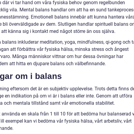
p där vi tar hand om våra fysiska behov genom regelbunden
äcklig vila. Mental balans handlar om att ha en sund tankeproces
innesstämning. Emotionell balans innebär att kunna hantera vår
e bli överväldigade av dem. Slutligen handlar spirituell balans 
h att känna sig i kontakt med något större än oss själva.
 balans inkluderar meditation, yoga, mindfulness, qi-gong och t
gan att förbättra vår fysiska hälsa, minska stress och ångest
rvaro. Många människor vittnar om hur dessa övningar har
 dem att hitta en djupare balans och välbefinnande.
ngar om i balans
ing eftersom det är en subjektiv upplevelse. Trots detta finns d
en indikation på om vi är i balans eller inte. Genom att utföra
a och mentala tillstånd samt vår emotionella stabilitet.
 använda en skala från 1 till 10 för att bedöma hur balanserad v
ill exempel kan vi bedöma vår fysiska hälsa, vårt arbetsliv, vårt
nnande.