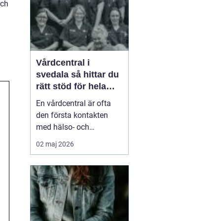
och
smä...
Vårdcentral i
svedala så hittar du
rätt stöd för hela
familjen
En vårdcentral är ofta
den första kontakten
med hälso- och
sjukvården. För många i
02 maj 2026
Svedala handlar valet
om att hitta en trygg
plats där både barn,
vuxna och äldre får hjälp
under samma tak. I en
tid med högt tempo och