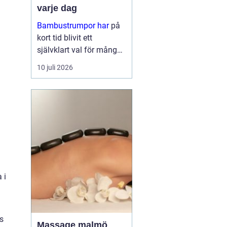
varje dag
Bambustrumpor har
på
kort tid blivit ett
självklart val för många
som vill kombinera
10 juli 2026
komfort, funktion och
omtanke om miljön. För
den so...
 i
ns
Massage malmö