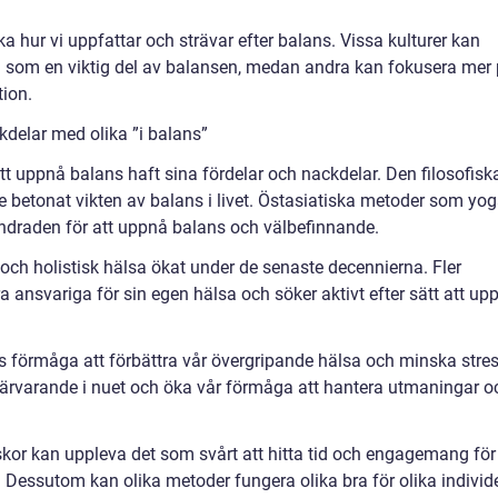
a hur vi uppfattar och strävar efter balans. Vissa kulturer kan
d som en viktig del av balansen, medan andra kan fokusera mer
tion.
delar med olika ”i balans”
att uppnå balans haft sina fördelar och nackdelar. Den filosofisk
ge betonat vikten av balans i livet. Östasiatiska metoder som yog
undraden för att uppnå balans och välbefinnande.
s och holistisk hälsa ökat under de senaste decennierna. Fler
a ansvariga för sin egen hälsa och söker aktivt efter sätt att up
 förmåga att förbättra vår övergripande hälsa och minska stres
närvarande i nuet och öka vår förmåga att hantera utmaningar o
kor kan uppleva det som svårt att hitta tid och engagemang för
 Dessutom kan olika metoder fungera olika bra för olika individe