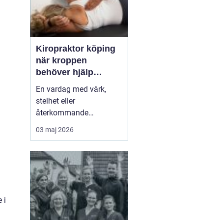
Kiropraktor köping
när kroppen
behöver hjälp
tillbaka
En vardag med värk,
stelhet eller
återkommande
huvudvärk tär på både
03 maj 2026
ork och humör. Många
går länge med sina
besvär och tänker att det
går nog över. Ofta gör
det inte det. En
legitimerad kiropraktor
 i
kan hjälpa kroppen att
återfå rörlighet, minska