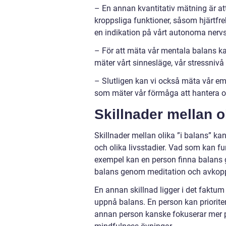
– En annan kvantitativ mätning är a
kroppsliga funktioner, såsom hjärtf
en indikation på vårt autonoma nerv
– För att mäta vår mentala balans k
mäter vårt sinnesläge, vår stressniv
– Slutligen kan vi också mäta vår 
som mäter vår förmåga att hantera oc
Skillnader mellan o
Skillnader mellan olika ”i balans” kan 
och olika livsstadier. Vad som kan fu
exempel kan en person finna balans 
balans genom meditation och avkopp
En annan skillnad ligger i det faktum 
uppnå balans. En person kan priorit
annan person kanske fokuserar mer p