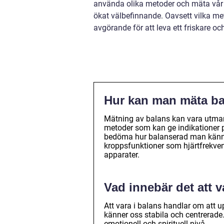
använda olika metoder och mäta vår b
ökat välbefinnande. Oavsett vilka meto
avgörande för att leva ett friskare och 
Hur kan man mäta b
Mätning av balans kan vara utman
metoder som kan ge indikationer på
bedöma hur balanserad man känner
kroppsfunktioner som hjärtfrekve
apparater.
Vad innebär det att v
Att vara i balans handlar om att up
känner oss stabila och centrerade.
emotionell och spirituell nivå.