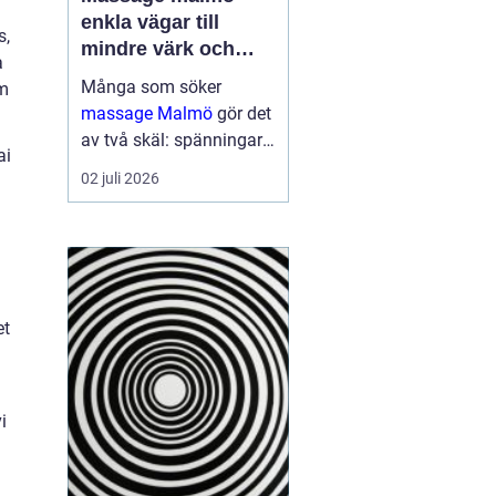
enkla vägar till
s,
mindre värk och
a
mer energi
Många som söker
om
massage Malmö
gör det
av två skäl: spänningar
ai
och smärta har blivit för
02 juli 2026
mycket, eller behovet av
återhämtning har vuxit
sig starkare än
vardagens tempo.
Samtidigt kan utbudet
kän...
et
i