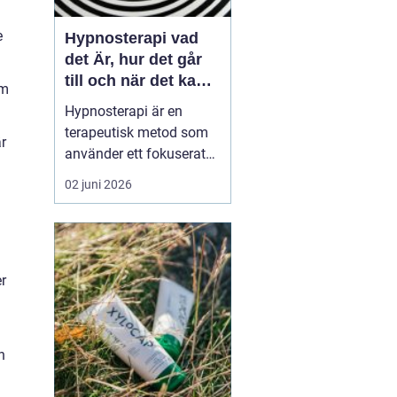
e
Hypnosterapi vad
det Är, hur det går
till och när det kan
om
hjälpa
Hypnosterapi är en
terapeutisk metod som
r
använder ett fokuserat
och avslappnat
02 juni 2026
sinnestillstånd för att
påverka mönster i det
undermedvetna. Genom
att kombinera
r
samtalsterapi med
hypnos kan människor
förändra reaktioner,
känslor och beteenden
n
som läng...