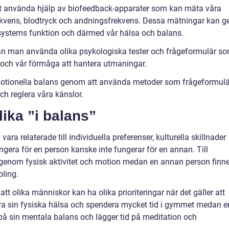
tt använda hjälp av biofeedback-apparater som kan mäta våra
rekvens, blodtryck och andningsfrekvens. Dessa mätningar kan g
systems funktion och därmed vår hälsa och balans.
an man använda olika psykologiska tester och frågeformulär s
å och vår förmåga att hantera utmaningar.
emotionella balans genom att använda metoder som frågeformulä
h reglera våra känslor.
lika ”i balans”
vara relaterade till individuella preferenser, kulturella skillnader
ngera för en person kanske inte fungerar för en annan. Till
genom fysisk aktivitet och motion medan en annan person finne
ling.
att olika människor kan ha olika prioriteringar när det gäller att
era sin fysiska hälsa och spendera mycket tid i gymmet medan e
å sin mentala balans och lägger tid på meditation och