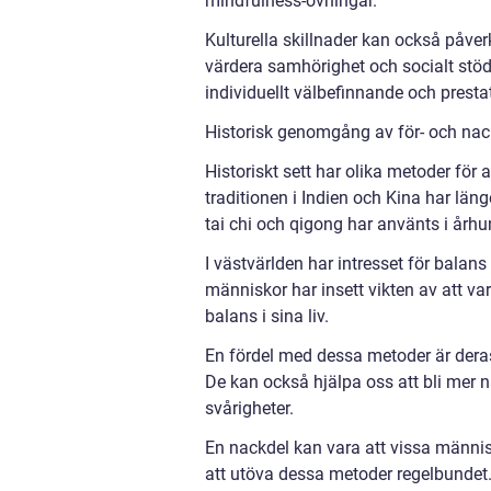
mindfulness-övningar.
Kulturella skillnader kan också påverk
värdera samhörighet och socialt stö
individuellt välbefinnande och presta
Historisk genomgång av för- och nack
Historiskt sett har olika metoder för 
traditionen i Indien och Kina har län
tai chi och qigong har använts i årh
I västvärlden har intresset för balan
människor har insett vikten av att var
balans i sina liv.
En fördel med dessa metoder är deras
De kan också hjälpa oss att bli mer 
svårigheter.
En nackdel kan vara att vissa männis
att utöva dessa metoder regelbundet.