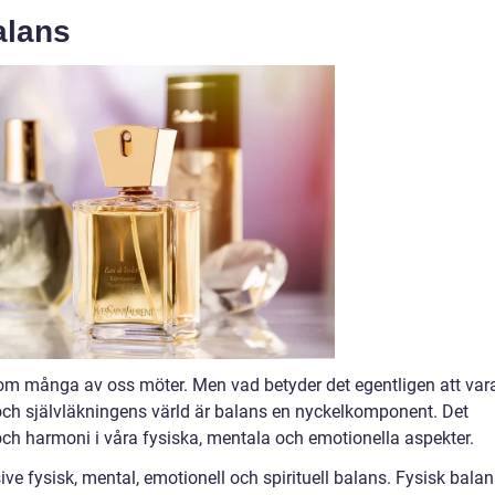
alans
 som många av oss möter. Men vad betyder det egentligen att vara
och självläkningens värld är balans en nyckelkomponent. Det
och harmoni i våra fysiska, mentala och emotionella aspekter.
sive fysisk, mental, emotionell och spirituell balans. Fysisk bala