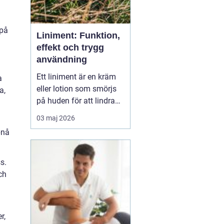
 på
Liniment: Funktion,
effekt och trygg
användning
Ett liniment är en kräm
a
eller lotion som smörjs
a,
på huden för att lindra
muskelvärk, stelhet och
03 maj 2026
ibland också ledbesvär.
pnå
Effekten bygger ofta på
ämnen som stimulerar
blodcirkulationen och
s.
påve...
ch
r,