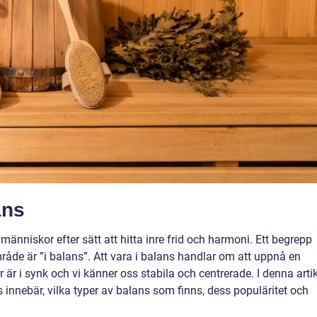
ans
änniskor efter sätt att hitta inre frid och harmoni. Ett begrepp
de är ”i balans”. Att vara i balans handlar om att uppnå en
r är i synk och vi känner oss stabila och centrerade. I denna arti
innebär, vilka typer av balans som finns, dess populäritet och