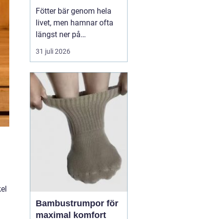
Fötter bär genom hela
livet, men hamnar ofta
längst ner på
prioriteringslistan.
31 juli 2026
Många söker hjälp först
när smärtan redan
påverkar vardagen.
Samtidigt visar
erfarenhet från
fotvårdskliniker i och
omkring Örebro att
regelbunden fotvård kan
förebygga e...
kel
Bambustrumpor för
maximal komfort