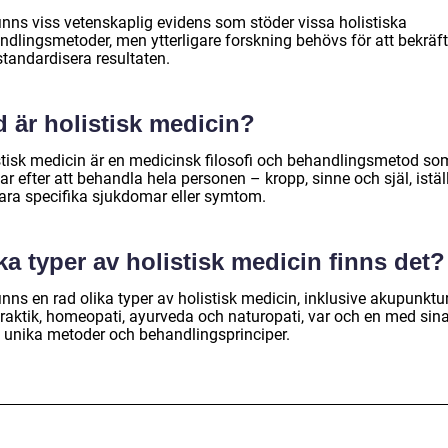
finns viss vetenskaplig evidens som stöder vissa holistiska
ndlingsmetoder, men ytterligare forskning behövs för att bekräf
standardisera resultaten.
 är holistisk medicin?
stisk medicin är en medicinsk filosofi och behandlingsmetod so
ar efter att behandla hela personen – kropp, sinne och själ, istäl
bara specifika sjukdomar eller symtom.
ka typer av holistisk medicin finns det?
inns en rad olika typer av holistisk medicin, inklusive akupunktur
praktik, homeopati, ayurveda och naturopati, var och en med sin
 unika metoder och behandlingsprinciper.