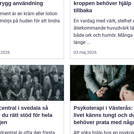
trygg användning
kroppen behöver hjälp
tillbaka
niment är en kräm eller lotion
örjs på huden för att lindra
En vardag med värk, stelhet e
återkommande huvudvärk tä
både ork och humör. Många 
länge ...
 2026
03 maj 2026
entral i svedala så
Psykoterapi i Västerås:
r du rätt stöd för hela
livet känns tungt och d
jen
behöver prata med någ
dcentral är ofta den första
Att söka hjälp hos en psykol