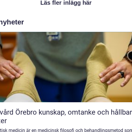
Läs fler inlägg här
 nyheter
rebro kunskap, omtanke och hållbara
ter
stisk medicin är en medicinsk filosofi och behandlingsmetod so