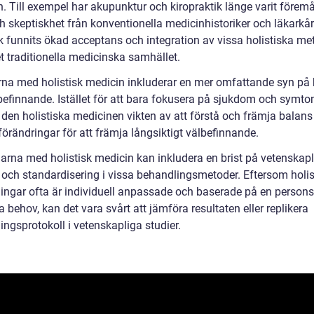
n. Till exempel har akupunktur och kiropraktik länge varit föremå
ch skeptiskhet från konventionella medicinhistoriker och läkarkår
k funnits ökad acceptans och integration av vissa holistiska me
t traditionella medicinska samhället.
rna med holistisk medicin inkluderar en mer omfattande syn på
befinnande. Istället för att bara fokusera på sjukdom och symto
 den holistiska medicinen vikten av att förstå och främja balans
sförändringar för att främja långsiktigt välbefinnande.
arna med holistisk medicin kan inkludera en brist på vetenskapl
 och standardisering i vissa behandlingsmetoder. Eftersom holis
ingar ofta är individuell anpassade och baserade på en persons
a behov, kan det vara svårt att jämföra resultaten eller replikera
ngsprotokoll i vetenskapliga studier.