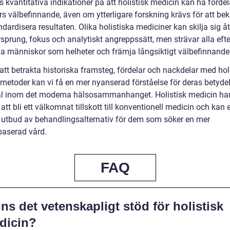
s kvantitativa indikationer på att holistisk medicin kan ha fördel
rs välbefinnande, även om ytterligare forskning krävs för att bek
dardisera resultaten. Olika holistiska mediciner kan skilja sig å
rsprung, fokus och analytiskt angreppssätt, men strävar alla efte
a människor som helheter och främja långsiktigt välbefinnande
tt betrakta historiska framsteg, fördelar och nackdelar med hol
metoder kan vi få en mer nyanserad förståelse för deras betyde
al inom det moderna hälsosammanhanget. Holistisk medicin ha
tt bli ett välkomnat tillskott till konventionell medicin och kan 
tt utbud av behandlingsalternativ för dem som söker en mer
baserad vård.
FAQ
ns det vetenskapligt stöd för holistisk
dicin?