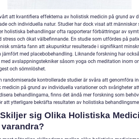
vårt att kvantifiera effekterna av holistisk medicin på grund av 
ade och individuella natur. Studier har dock visat att människor
r holistiska behandlingar ofta rapporterar förbättringar av sym
 stress och ökat välbefinnande. En studie som utfördes på pati
nisk smärta fann att akupunktur resulterade i signifikant minsk
 jämfört med placebobehandling. Liknande forskning har också
r med avslappningstekniker såsom yoga och meditation inom 
est och sömnlöshet.
 randomiserade kontrollerade studier är svåra att genomföra i
k medicin på grund av individuella variationer och svårigheter at
disera behandlingarna, finns det ändå mer forskning som behöv
r att ytterligare bekräfta resultaten av holistiska behandlingsme
Skiljer sig Olika Holistiska Medic
n varandra?