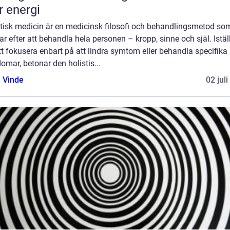
 energi
stisk medicin är en medicinsk filosofi och behandlingsmetod so
ar efter att behandla hela personen – kropp, sinne och själ. Istäl
tt fokusera enbart på att lindra symtom eller behandla specifika
omar, betonar den holistis...
 Vinde
02 jul