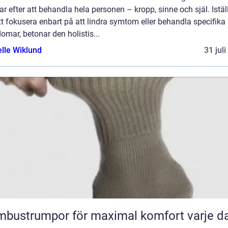
ar efter att behandla hela personen – kropp, sinne och själ. Istäl
tt fokusera enbart på att lindra symtom eller behandla specifika
omar, betonar den holistis...
elle Wiklund
31 jul
bustrumpor för maximal komfort varje d