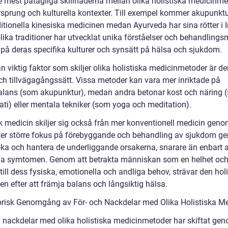
e mest påtagliga skillnaderna mellan olika holistiska medicinme
rsprung och kulturella kontexter. Till exempel kommer akupunktu
itionella kinesiska medicinen medan Ayurveda har sina rötter i I
lika traditioner har utvecklat unika förståelser och behandling
 på deras specifika kulturer och synsätt på hälsa och sjukdom.
 viktig faktor som skiljer olika holistiska medicinmetoder är de
ch tillvägagångssätt. Vissa metoder kan vara mer inriktade på
alans (som akupunktur), medan andra betonar kost och näring 
ati) eller mentala tekniker (som yoga och meditation).
sk medicin skiljer sig också från mer konventionell medicin geno
ter större fokus på förebyggande och behandling av sjukdom g
ka och hantera de underliggande orsakerna, snarare än enbart a
a symtomen. Genom att betrakta människan som en helhet och
ill dess fysiska, emotionella och andliga behov, strävar den hol
n efter att främja balans och långsiktig hälsa.
orisk Genomgång av För- och Nackdelar med Olika Holistiska Me
h nackdelar med olika holistiska medicinmetoder har skiftat ge