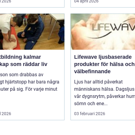
l 2026
04 april 2026
tbildning kalmar
Lifewave ljusbaserade
kap som räddar liv
produkter för hälsa och
välbefinnande
rson som drabbas av
igt hjärtstopp har bara några
Ljus har alltid påverkat
uter på sig. För varje minut
människans hälsa. Dagsljus 
vår dygnsrytm, påverkar hum
sömn och ene...
l 2026
03 februari 2026