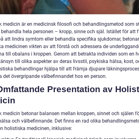
sk medicin är en medicinsk filosofi och behandlingsmetod som s
t behandla hela personen – kropp, sinne och själ. Istället för att
på att lindra symtom eller behandla specifika sjukdomar, betona
ska medicinen vikten av att förstå och adressera de underliggand
na till obalans i kroppen. Genom att betrakta individen som en h
änsyn till olika aspekter av deras livsstil, psykiska hälsa, kost, 
stiska behandlingar hjälpa till att främja djupare läkningsproce
ra det övergripande välbefinnandet hos en person.
mfattande Presentation av Holist
icin
sk medicin betonar balansen mellan kroppen, sinnet och själen fö
hälsa och välbefinnande. Det finns en rad olika behandlingsmet
n holistiska medicinen, inklusive: