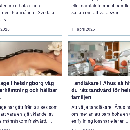
kten med hälso- och
eller samtalsterapeut handla
ården. För många i Svedala
sällan om att vara svag....
r v...
 2026
11 april 2026
ge i helsingborg väg
Tandläkare i Åhus så hittar
återhämtning och hållbar
du rätt tandvård för hel
a
familjen
ge har gått från att ses som
Att välja tandläkare i Åhus h
l att vara en självklar del av
om mer än att bara boka en t
människors friskvård. ...
en fyllning lossnar eller en ...