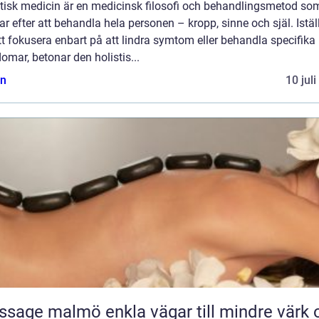
stisk medicin är en medicinsk filosofi och behandlingsmetod so
ar efter att behandla hela personen – kropp, sinne och själ. Istäl
tt fokusera enbart på att lindra symtom eller behandla specifika
omar, betonar den holistis...
n
10 jul
almö enkla vägar till mindre värk och