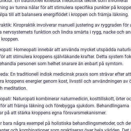
nktur: En traditionell kinesisk medicinsk teknik som involverar
ing av tunna nålar för att stimulera specifika punkter på kroppe
lpa till att balansera energiflödet i kroppen och främja läkning.
raktik: Kiropraktik involverar manuell justering av ryggraden för 
ra nervsystemets funktion och lindra smärta i rygg, nacke och a
v kroppen.
opati: Homeopati innebär att använda mycket utspädda naturl
ör att stimulera kroppens självläkande krafter. Detta system fo
behandla personen som helhet snarare än enbart på symtom.
eda: En traditionell indisk medicinsk praxis som strävar efter att
ra kroppens energier genom kost, livsstil och användningen av ör
h meditation.
opati: Naturopati kombinerar naturmedicin, kosttillskott, örter o
r för att främja läkning och förebygga sjukdom. Behandlingarna
ar på att stärka kroppens egna försvarsmekanismer.
r bara några exempel på holistiska behandlingsmetoder, och det
ianter och kombinationer som praktiseras över hela världen. Det 