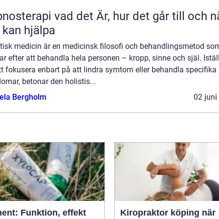
 vad det Är, hur det går till och när
 kan hjälpa
stisk medicin är en medicinsk filosofi och behandlingsmetod so
ar efter att behandla hela personen – kropp, sinne och själ. Istäl
tt fokusera enbart på att lindra symtom eller behandla specifika
omar, betonar den holistis...
ela Bergholm
02 juni
ent: Funktion, effekt
Kiropraktor köping när