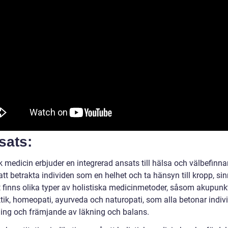
sats:
k medicin erbjuder en integrerad ansats till hälsa och välbefinn
tt betrakta individen som en helhet och ta hänsyn till kropp, si
t finns olika typer av holistiska medicinmetoder, såsom akupunkt
tik, homeopati, ayurveda och naturopati, som alla betonar indivi
ing och främjande av läkning och balans.