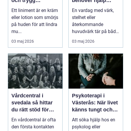
och trygg
behöver hjälp
användning
tillbaka
Ett liniment är en kräm
En vardag med värk,
eller lotion som smörjs
stelhet eller
på huden för att lindra
återkommande
mu...
huvudvärk tär på både
ork och humör. Många
03 maj 2026
03 maj 2026
går länge ...
Vårdcentral i
Psykoterapi i
svedala så hittar
Västerås: När livet
du rätt stöd för
känns tungt och
hela familjen
du behöver prata
En vårdcentral är ofta
Att söka hjälp hos en
med någon
den första kontakten
psykolog eller