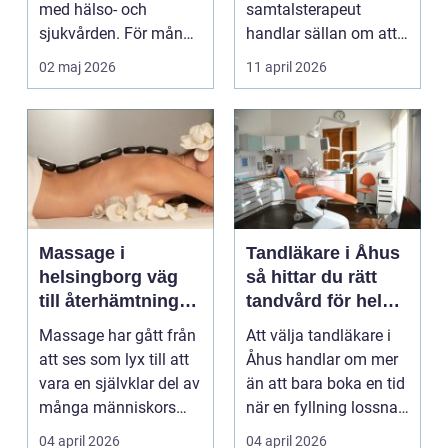
med hälso- och
samtalsterapeut
sjukvården. För många
handlar sällan om att
i Svedala handlar v...
vara svag....
02 maj 2026
11 april 2026
Massage i
Tandläkare i Åhus
helsingborg väg
så hittar du rätt
till återhämtning
tandvård för hela
och hållbar hälsa
familjen
Massage har gått från
Att välja tandläkare i
att ses som lyx till att
Åhus handlar om mer
vara en självklar del av
än att bara boka en tid
många människors
när en fyllning lossnar
friskvård. ...
eller en ...
04 april 2026
04 april 2026