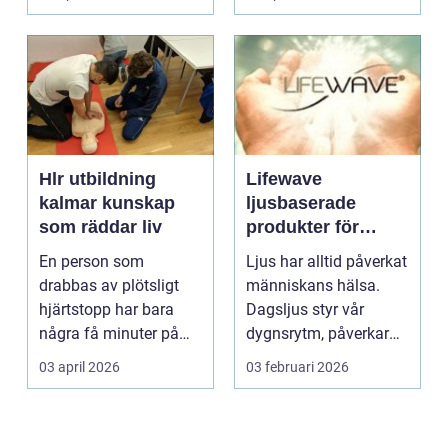
Hlr utbildning
Lifewave
kalmar kunskap
ljusbaserade
som räddar liv
produkter för
hälsa och
En person som
Ljus har alltid påverkat
välbefinnande
drabbas av plötsligt
människans hälsa.
hjärtstopp har bara
Dagsljus styr vår
några få minuter på
dygnsrytm, påverkar
sig. För varje minut
humör, sömn och ene...
03 april 2026
03 februari 2026
utan...