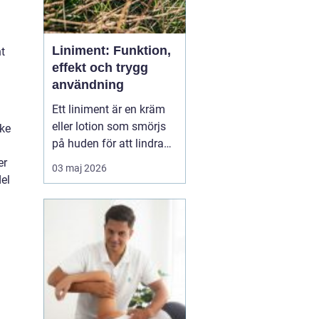
Liniment: Funktion,
nt
effekt och trygg
användning
Ett liniment är en kräm
eller lotion som smörjs
ske
på huden för att lindra
n
muskelvärk, stelhet och
er
03 maj 2026
ibland också ledbesvär.
el
Effekten bygger ofta på
ämnen som stimulerar
blodcirkulationen och
påve...