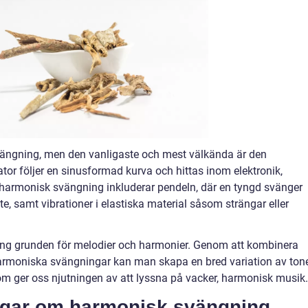
svängning, men den vanligaste och mest välkända är den
tor följer en sinusformad kurva och hittas inom elektronik,
 harmonisk svängning inkluderar pendeln, där en tyngd svänger
ste, samt vibrationer i elastiska material såsom strängar eller
ing grunden för melodier och harmonier. Genom att kombinera
harmoniska svängningar kan man skapa en bred variation av ton
m ger oss njutningen av att lyssna på vacker, harmonisk musik.
ingar om harmonisk svängning