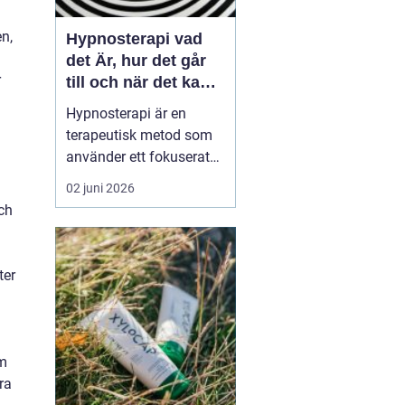
n,
Hypnosterapi vad
det Är, hur det går
r
till och när det kan
hjälpa
Hypnosterapi är en
terapeutisk metod som
använder ett fokuserat
och avslappnat
02 juni 2026
sinnestillstånd för att
ch
påverka mönster i det
undermedvetna. Genom
att kombinera
ter
samtalsterapi med
hypnos kan människor
förändra reaktioner,
känslor och beteenden
om
som läng...
ra