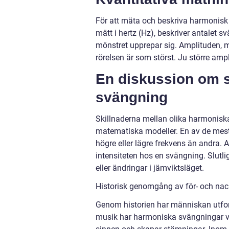
För att mäta och beskriva harmonisk 
mätt i hertz (Hz), beskriver antalet 
mönstret upprepar sig. Amplituden, mä
rörelsen är som störst. Ju större ampl
En diskussion om s
svängning
Skillnaderna mellan olika harmonisk
matematiska modeller. En av de mest
högre eller lägre frekvens än andra. 
intensiteten hos en svängning. Slutli
eller ändringar i jämviktsläget.
Historisk genomgång av för- och na
Genom historien har människan utfor
musik har harmoniska svängningar va