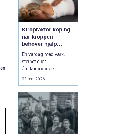
Kiropraktor köping
när kroppen
behöver hjälp
tillbaka
En vardag med värk,
stelhet eller
 en
återkommande
huvudvärk tär på både
03 maj 2026
ork och humör. Många
går länge med sina
besvär och tänker att det
går nog över. Ofta gör
det inte det. En
legitimerad kiropraktor
kan hjälpa kroppen att
återfå rörlighet, minska