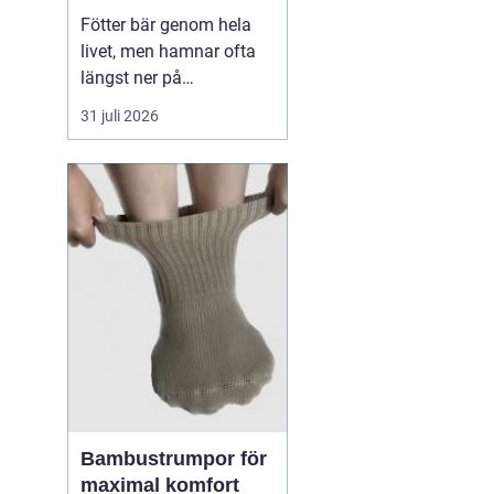
Fötter bär genom hela
livet, men hamnar ofta
längst ner på
prioriteringslistan.
31 juli 2026
Många söker hjälp först
när smärtan redan
påverkar vardagen.
Samtidigt visar
erfarenhet från
fotvårdskliniker i och
omkring Örebro att
regelbunden fotvård kan
förebygga e...
Bambustrumpor för
maximal komfort