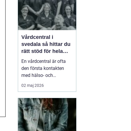
smä...
Vårdcentral i
svedala så hittar du
rätt stöd för hela
familjen
En vårdcentral är ofta
den första kontakten
med hälso- och
sjukvården. För många i
02 maj 2026
Svedala handlar valet
om att hitta en trygg
plats där både barn,
vuxna och äldre får hjälp
under samma tak. I en
tid med högt tempo och