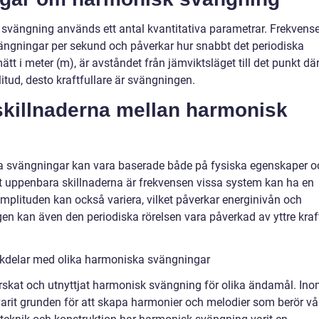
svängning används ett antal kvantitativa parametrar. Frekvense
svängningar per sekund och påverkar hur snabbt det periodiska
tt i meter (m), är avståndet från jämviktsläget till det punkt dä
itud, desto kraftfullare är svängningen.
killnaderna mellan harmonisk
a svängningar kan vara baserade både på fysiska egenskaper o
 uppenbara skillnaderna är frekvensen vissa system kan ha en
Amplituden kan också variera, vilket påverkar energinivån och
gen kan även den periodiska rörelsen vara påverkad av yttre kraf
ckdelar med olika harmoniska svängningar
skat och utnyttjat harmonisk svängning för olika ändamål. In
rit grunden för att skapa harmonier och melodier som berör vå