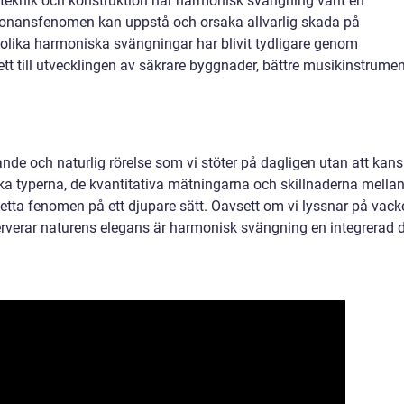
teknik och konstruktion har harmonisk svängning varit en
resonansfenomen kan uppstå och orsaka allvarlig skada på
 olika harmoniska svängningar har blivit tydligare genom
lett till utvecklingen av säkrare byggnader, bättre musikinstrume
de och naturlig rörelse som vi stöter på dagligen utan att kan
ika typerna, de kvantitativa mätningarna och skillnaderna mella
tta fenomen på ett djupare sätt. Oavsett om vi lyssnar på vack
serverar naturens elegans är harmonisk svängning en integrerad d