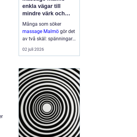
enkla vägar till
mindre värk och
mer energi
Många som söker
massage Malmö
gör det
av två skäl: spänningar
och smärta har blivit för
02 juli 2026
mycket, eller behovet av
återhämtning har vuxit
sig starkare än
vardagens tempo.
Samtidigt kan utbudet
kän...
er