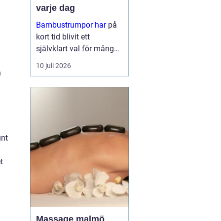
varje dag
Bambustrumpor har
på
kort tid blivit ett
självklart val för många
som vill kombinera
10 juli 2026
komfort, funktion och
n
omtanke om miljön. För
den so...
unt
t
Massage malmö