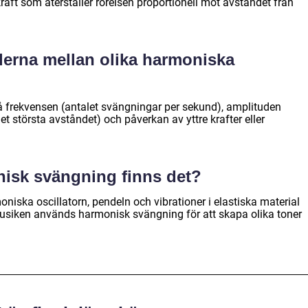
raft som återställer rörelsen proportionell mot avståndet från
derna mellan olika harmoniska
å frekvensen (antalet svängningar per sekund), amplituden
det största avståndet) och påverkan av yttre krafter eller
nisk svängning finns det?
niska oscillatorn, pendeln och vibrationer i elastiska material
musiken används harmonisk svängning för att skapa olika toner