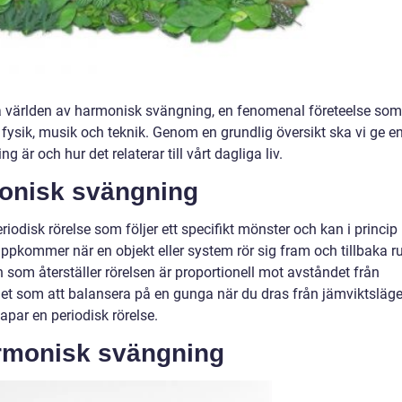
ka världen av harmonisk svängning, en fenomenal företeelse som
ysik, musik och teknik. Genom en grundlig översikt ska vi ge e
 är och hur det relaterar till vårt dagliga liv.
monisk svängning
odisk rörelse som följer ett specifikt mönster och kan i princip
uppkommer när en objekt eller system rör sig fram och tillbaka r
n som återställer rörelsen är proportionell mot avståndet från
 det som att balansera på en gunga när du dras från jämviktsläge
apar en periodisk rörelse.
armonisk svängning