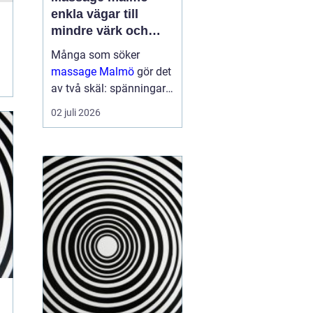
enkla vägar till
mindre värk och
mer energi
Många som söker
massage Malmö
gör det
av två skäl: spänningar
och smärta har blivit för
02 juli 2026
mycket, eller behovet av
återhämtning har vuxit
sig starkare än
vardagens tempo.
Samtidigt kan utbudet
kän...