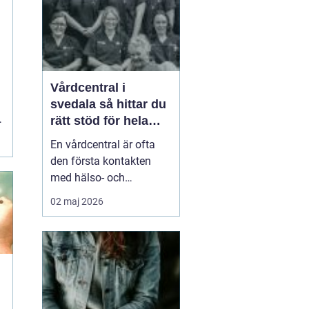
smä...
t
Vårdcentral i
svedala så hittar du
rätt stöd för hela
familjen
En vårdcentral är ofta
den första kontakten
med hälso- och
sjukvården. För många i
02 maj 2026
Svedala handlar valet
om att hitta en trygg
plats där både barn,
vuxna och äldre får hjälp
under samma tak. I en
tid med högt tempo och