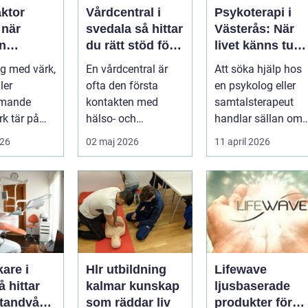
aktor
Vårdcentral i
Psykoterapi i
r
svedala så hittar
Västerås: När
n
du rätt stöd för
livet känns tung
r hjälp
hela familjen
och du behöver
g med värk,
En vårdcentral är
Att söka hjälp hos
prata med
ler
ofta den första
en psykolog eller
någon
mmande
kontakten med
samtalsterapeut
k tär på
hälso- och
handlar sällan om
 och
sjukvården. För
att vara svag....
026
02 maj 2026
11 april 2026
Många går
många i Svedala
handlar v...
are i
Hlr utbildning
Lifewave
kalmar kunskap
ljusbaserade
 tandvård
som räddar liv
produkter för