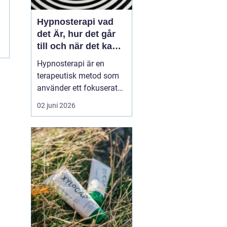
Hypnosterapi vad
det Är, hur det går
till och när det kan
hjälpa
Hypnosterapi är en
terapeutisk metod som
använder ett fokuserat
och avslappnat
02 juni 2026
sinnestillstånd för att
påverka mönster i det
undermedvetna. Genom
att kombinera
samtalsterapi med
hypnos kan människor
förändra reaktioner,
känslor och beteenden
som läng...