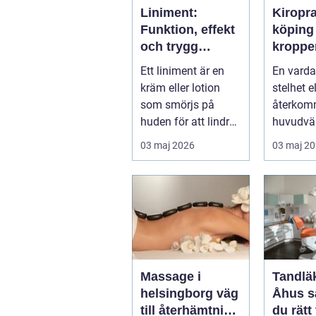
Liniment:
Kiropr
Funktion, effekt
köping nä
och trygg
kroppe
användning
behöve
Ett liniment är en
En varda
tillbaka
kräm eller lotion
stelhet el
som smörjs på
återko
huden för att lindra
huvudvär
mu...
både ork
03 maj 2026
03 maj 2
humör. 
länge ...
Massage i
Tandläk
helsingborg väg
Åhus så hittar
till återhämtning
du rätt