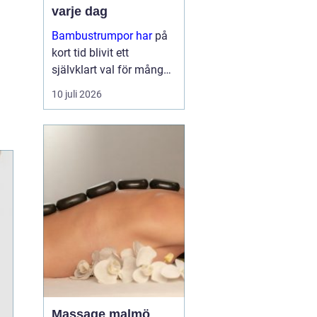
varje dag
Bambustrumpor har
på
kort tid blivit ett
självklart val för många
som vill kombinera
10 juli 2026
komfort, funktion och
omtanke om miljön. För
den so...
Massage malmö