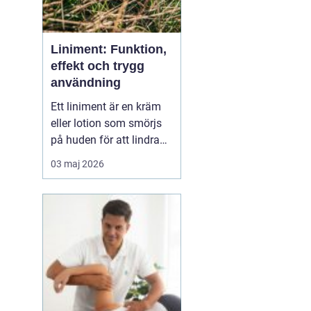
Liniment: Funktion,
effekt och trygg
användning
Ett liniment är en kräm
eller lotion som smörjs
på huden för att lindra
muskelvärk, stelhet och
03 maj 2026
ibland också ledbesvär.
Effekten bygger ofta på
ämnen som stimulerar
blodcirkulationen och
påve...