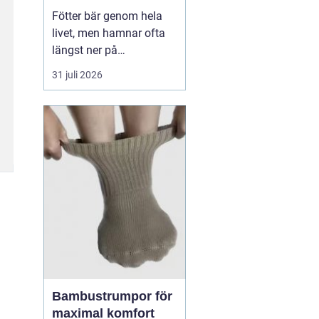
Fötter bär genom hela
livet, men hamnar ofta
längst ner på
prioriteringslistan.
31 juli 2026
Många söker hjälp först
när smärtan redan
påverkar vardagen.
Samtidigt visar
erfarenhet från
fotvårdskliniker i och
omkring Örebro att
regelbunden fotvård kan
förebygga e...
Bambustrumpor för
maximal komfort