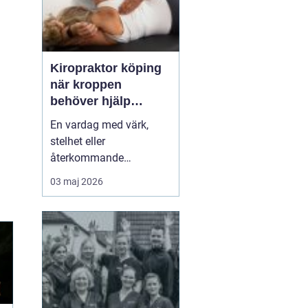
Kiropraktor köping
när kroppen
behöver hjälp
tillbaka
En vardag med värk,
stelhet eller
återkommande
huvudvärk tär på både
03 maj 2026
ork och humör. Många
går länge med sina
besvär och tänker att det
går nog över. Ofta gör
det inte det. En
legitimerad kiropraktor
kan hjälpa kroppen att
återfå rörlighet, minska