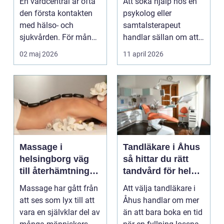
En vårdcentral är ofta
Att söka hjälp hos en
med någon
den första kontakten
psykolog eller
med hälso- och
samtalsterapeut
sjukvården. För många
handlar sällan om att
i Svedala handlar v...
vara svag....
02 maj 2026
11 april 2026
Massage i
Tandläkare i Åhus
helsingborg väg
så hittar du rätt
till återhämtning
tandvård för hela
och hållbar hälsa
familjen
Massage har gått från
Att välja tandläkare i
att ses som lyx till att
Åhus handlar om mer
vara en självklar del av
än att bara boka en tid