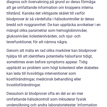
diagnos och övervakning på grund av deras förmåga
att ge omfattande information om kroppens interna
tillstånd. Kanske det viktigaste skälet till varför
blodprover är så värdefulla i hälsokontroller är deras
bredd och noggrannhet. De kan upptäcka avvikelser i en
mängd olika parametrar som hemoglobinnivåer,
glukosnivåer, kolesterolvärden, och njur- och
leverfunktioner, för att nämna några.
Genom att mäta en rad olika markörer kan blodprover
hjälpa till att identifiera potentiella hälsofaror tidigt,
sometimes even before symptoms appear. Tidig
upptäckt av problem som högt kolesterol eller diabetes
kan leda till livsviktiga interventioner som
kostförändringar, medicinsk behandling eller
livsstilsförändringar.
Dessutom är blodprover ofta en del av en mer
omfattande hälsokontroll som inkluderar fysisk
undersökning och andra laboratorietester. Information