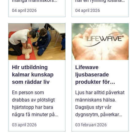
många människors
när en fyllning lossnar
friskvård. ...
eller en ...
04 april 2026
04 april 2026
Hlr utbildning
Lifewave
kalmar kunskap
ljusbaserade
som räddar liv
produkter för
hälsa och
En person som
Ljus har alltid påverkat
välbefinnande
drabbas av plötsligt
människans hälsa.
hjärtstopp har bara
Dagsljus styr vår
några få minuter på
dygnsrytm, påverkar
sig. För varje minut
humör, sömn och ene...
03 april 2026
03 februari 2026
utan...