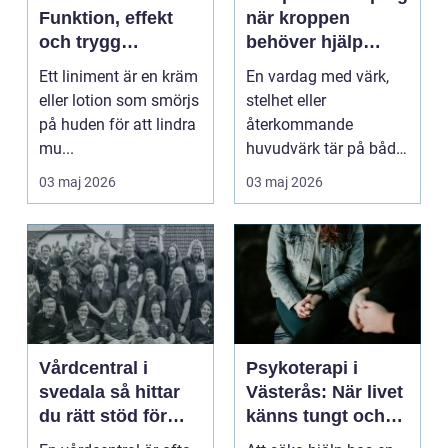
Funktion, effekt
när kroppen
och trygg
behöver hjälp
användning
tillbaka
Ett liniment är en kräm
En vardag med värk,
eller lotion som smörjs
stelhet eller
på huden för att lindra
återkommande
mu...
huvudvärk tär på både
ork och humör. Många
03 maj 2026
03 maj 2026
går länge ...
Vårdcentral i
Psykoterapi i
svedala så hittar
Västerås: När livet
du rätt stöd för
känns tungt och
hela familjen
du behöver prata