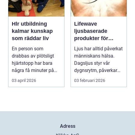
Hlr utbildning
Lifewave
kalmar kunskap
ljusbaserade
som räddar liv
produkter för
hälsa och
En person som
Ljus har alltid påverkat
välbefinnande
drabbas av plötsligt
människans hälsa.
hjärtstopp har bara
Dagsljus styr vår
några få minuter på
dygnsrytm, påverkar
sig. För varje minut
humör, sömn och ene...
03 april 2026
03 februari 2026
utan...
Adress