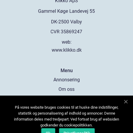
web:
www.klikko.dk
Menu
Annonsering
Om oss
Cookies
På vores website bruges cookies til at huske dine indstillinger,
Kontakta oss
statistik og personalisering af indhold og annoncer. Denne
Sitemap
information deles med tredjepart. Ved fortsat brug af websiden
godkender du cookiepolitikken.