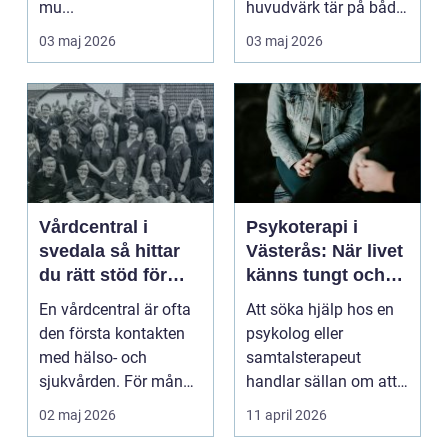
mu...
huvudvärk tär på både
ork och humör. Många
03 maj 2026
03 maj 2026
går länge ...
Vårdcentral i
Psykoterapi i
svedala så hittar
Västerås: När livet
du rätt stöd för
känns tungt och
hela familjen
du behöver prata
En vårdcentral är ofta
Att söka hjälp hos en
med någon
den första kontakten
psykolog eller
med hälso- och
samtalsterapeut
sjukvården. För många
handlar sällan om att
i Svedala handlar v...
vara svag....
02 maj 2026
11 april 2026