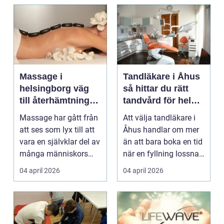
Massage i
Tandläkare i Åhus
helsingborg väg
så hittar du rätt
till återhämtning
tandvård för hela
och hållbar hälsa
familjen
Massage har gått från
Att välja tandläkare i
att ses som lyx till att
Åhus handlar om mer
vara en självklar del av
än att bara boka en tid
många människors
när en fyllning lossnar
friskvård. ...
eller en ...
04 april 2026
04 april 2026