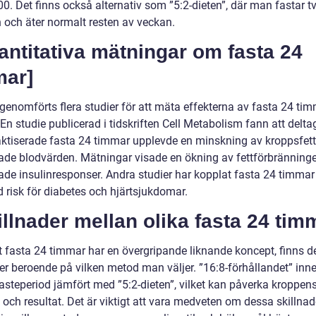
0. Det finns också alternativ som ”5:2-dieten”, där man fastar t
n och äter normalt resten av veckan.
antitativa mätningar om fasta 24
mar]
 genomförts flera studier för att mäta effekterna av fasta 24 ti
En studie publicerad i tidskriften Cell Metabolism fann att delta
ktiserade fasta 24 timmar upplevde en minskning av kroppsfet
rade blodvärden. Mätningar visade en ökning av fettförbränning
ade insulinresponser. Andra studier har kopplat fasta 24 timmar t
 risk för diabetes och hjärtsjukdomar.
illnader mellan olika fasta 24 tim
tt fasta 24 timmar har en övergripande liknande koncept, finns d
der beroende på vilken metod man väljer. ”16:8-förhållandet” inn
fasteperiod jämfört med ”5:2-dieten”, vilket kan påverka kroppen
och resultat. Det är viktigt att vara medveten om dessa skillnad