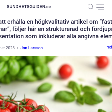
SUNDHETSGUIDEN.
se
att erhålla en högkvalitativ artikel om ”fas
ar”, följer här en strukturerad och fördju
sentation som inkluderar alla angivna ele
red
ber 2023
Jon Larsson