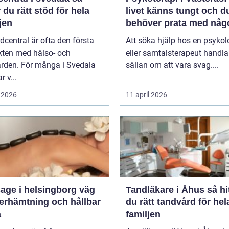
r du rätt stöd för hela
livet känns tungt och d
jen
behöver prata med någ
dcentral är ofta den första
Att söka hjälp hos en psykol
kten med hälso- och
eller samtalsterapeut handla
ården. För många i Svedala
sällan om att vara svag....
r v...
 2026
11 april 2026
ge i helsingborg väg
Tandläkare i Åhus så hittar
återhämtning och hållbar
du rätt tandvård för hel
a
familjen