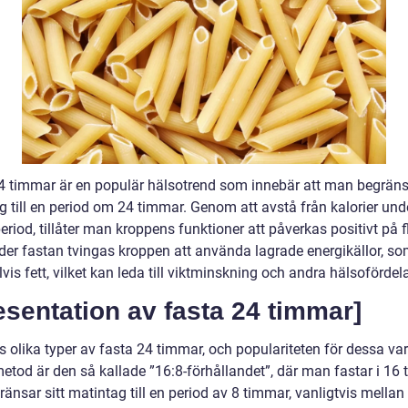
4 timmar är en populär hälsotrend som innebär att man begränsa
g till en period om 24 timmar. Genom att avstå från kalorier und
riod, tillåter man kroppens funktioner att påverkas positivt på f
nder fastan tvingas kroppen att använda lagrade energikällor, s
is fett, vilket kan leda till viktminskning och andra hälsofördela
esentation av fasta 24 timmar]
s olika typer av fasta 24 timmar, och populariteten för dessa var
metod är den så kallade ”16:8-förhållandet”, där man fastar i 16
änsar sitt matintag till en period av 8 timmar, vanligtvis mellan