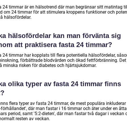
a 24 timmar är en hälsotrend där man begränsar sitt matintag til
od om 24 timmar för att stimulera kroppens funktioner och potent
å hälsofördelar.
ka hälsofördelar kan man förvänta sig
om att praktisera fasta 24 timmar?
 24 timmar har kopplats till flera potentiella hälsofördelar, sås
minskning, förbättrade blodvärden och ökad fettförbränning. Det
å minska risken för diabetes och hjärtsjukdomar.
ka olika typer av fasta 24 timmar finns
t?
inns flera typer av fasta 24 timmar, de mest populära inkluderar
-förhållandet', där man fastar i 16 timmar och äter under en åtta
rs period, samt '5:2-dieten', där man fastar två dagar i veckan 
 normalt resten av veckan.