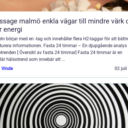
almö enkla vägar till mindre värk och
 energi
eln börjar med en -tag och innehåller flera H2-taggar för att bättr
kturera informationen. Fasta 24 timmar – En djupgående analys
trenden [ Översikt av fasta 24 timmar] Fasta 24 timmar är en
är hälsotrend som innebär att ...
 Vinde
02 jul