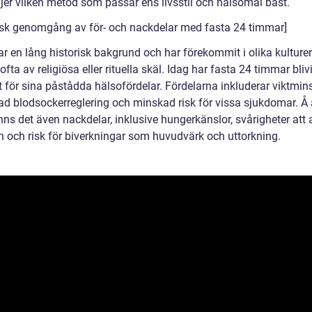
jer vilken metod som passar ens livsstil och hälsomål bäst.
risk genomgång av för- och nackdelar med fasta 24 timmar]
ar en lång historisk bakgrund och har förekommit i olika kultur
 ofta av religiösa eller rituella skäl. Idag har fasta 24 timmar blivi
t för sina påstådda hälsofördelar. Fördelarna inkluderar viktmin
rad blodsockerreglering och minskad risk för vissa sjukdomar. Å
nns det även nackdelar, inklusive hungerkänslor, svårigheter att
en och risk för biverkningar som huvudvärk och uttorkning.