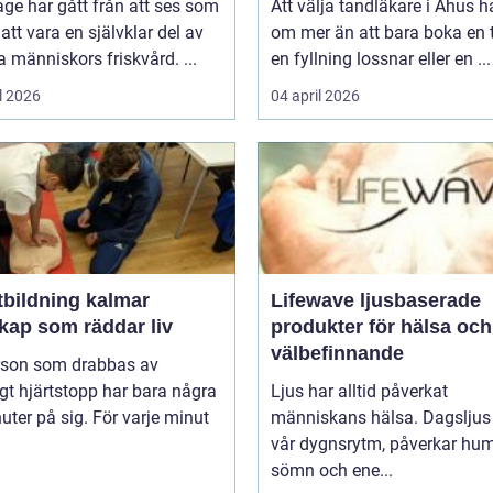
ge har gått från att ses som
Att välja tandläkare i Åhus h
l att vara en självklar del av
om mer än att bara boka en t
människors friskvård. ...
en fyllning lossnar eller en ...
l 2026
04 april 2026
tbildning kalmar
Lifewave ljusbaserade
kap som räddar liv
produkter för hälsa och
välbefinnande
rson som drabbas av
igt hjärtstopp har bara några
Ljus har alltid påverkat
uter på sig. För varje minut
människans hälsa. Dagsljus 
vår dygnsrytm, påverkar hum
sömn och ene...