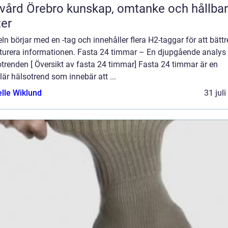
rebro kunskap, omtanke och hållbara
ter
eln börjar med en -tag och innehåller flera H2-taggar för att bättr
kturera informationen. Fasta 24 timmar – En djupgående analys
trenden [ Översikt av fasta 24 timmar] Fasta 24 timmar är en
är hälsotrend som innebär att ...
elle Wiklund
31 jul