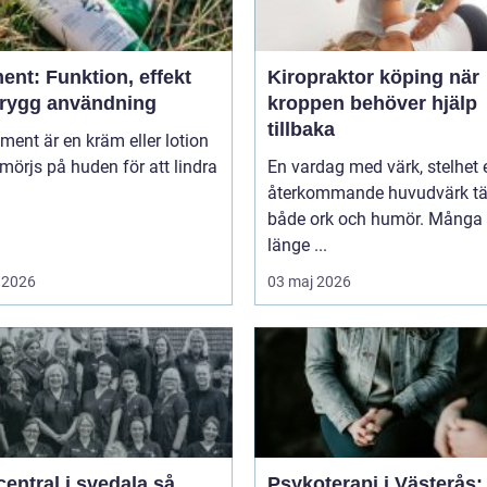
ent: Funktion, effekt
Kiropraktor köping när
trygg användning
kroppen behöver hjälp
tillbaka
niment är en kräm eller lotion
örjs på huden för att lindra
En vardag med värk, stelhet e
återkommande huvudvärk tä
både ork och humör. Många 
länge ...
 2026
03 maj 2026
entral i svedala så
Psykoterapi i Västerås: