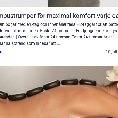
bustrumpor för maximal komfort varje d
eln börjar med en -tag och innehåller flera H2-taggar för att bättr
kturera informationen. Fasta 24 timmar – En djupgående analys
trenden [ Översikt av fasta 24 timmar] Fasta 24 timmar är en
är hälsotrend som innebär att ...
n
10 jul