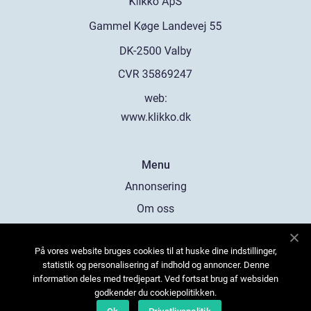
web:
www.klikko.dk
Menu
Annonsering
Om oss
Cookies
På vores website bruges cookies til at huske dine indstillinger,
Kontakta oss
statistik og personalisering af indhold og annoncer. Denne
Sitemap
information deles med tredjepart. Ved fortsat brug af websiden
godkender du cookiepolitikken.