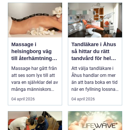
Massage i
Tandläkare i Åhus
helsingborg väg
så hittar du rätt
till återhämtning
tandvård för hela
och hållbar hälsa
familjen
Massage har gått från
Att välja tandläkare i
att ses som lyx till att
Åhus handlar om mer
vara en självklar del av
än att bara boka en tid
många människors
när en fyllning lossnar
friskvård. ...
eller en ...
04 april 2026
04 april 2026