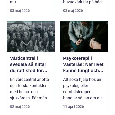
mu...
huvudvärk tär på både
ork och humör. Många
03 maj 2026
03 maj 2026
går länge ...
Vårdcentral i
Psykoterapi i
svedala så hittar
Västerås: När livet
du rätt stöd för
känns tungt och
hela familjen
du behöver prata
En vårdcentral är ofta
Att söka hjälp hos en
med någon
den första kontakten
psykolog eller
med hälso- och
samtalsterapeut
sjukvården. För många
handlar sällan om att
i Svedala handlar v...
vara svag....
02 maj 2026
11 april 2026