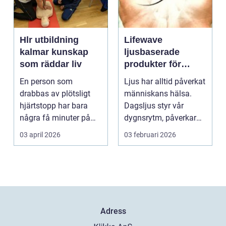
Hlr utbildning
Lifewave
kalmar kunskap
ljusbaserade
som räddar liv
produkter för
hälsa och
En person som
Ljus har alltid påverkat
välbefinnande
drabbas av plötsligt
människans hälsa.
hjärtstopp har bara
Dagsljus styr vår
några få minuter på
dygnsrytm, påverkar
sig. För varje minut
humör, sömn och ene...
03 april 2026
03 februari 2026
utan...
Adress