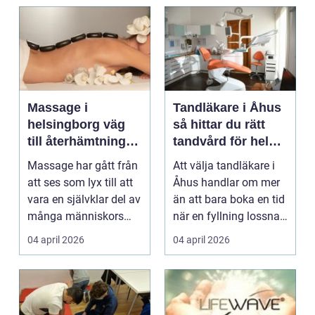
Massage i
Tandläkare i Åhus
helsingborg väg
så hittar du rätt
till återhämtning
tandvård för hela
och hållbar hälsa
familjen
Massage har gått från
Att välja tandläkare i
att ses som lyx till att
Åhus handlar om mer
vara en självklar del av
än att bara boka en tid
många människors
när en fyllning lossnar
friskvård. ...
eller en ...
04 april 2026
04 april 2026