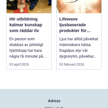
Hlr utbildning
Lifewave
kalmar kunskap
ljusbaserade
som räddar liv
produkter för
hälsa och
En person som
Ljus har alltid påverkat
välbefinnande
drabbas av plötsligt
människans hälsa.
hjärtstopp har bara
Dagsljus styr vår
några få minuter på
dygnsrytm, påverkar
sig. För varje minut
humör, sömn och ene...
03 april 2026
03 februari 2026
utan...
Adress