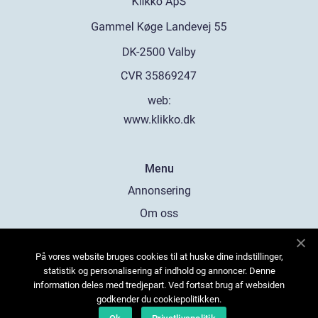
web:
www.klikko.dk
Menu
Annonsering
Om oss
Cookies
På vores website bruges cookies til at huske dine indstillinger,
Kontakta oss
statistik og personalisering af indhold og annoncer. Denne
Sitemap
information deles med tredjepart. Ved fortsat brug af websiden
godkender du cookiepolitikken.