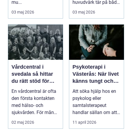
mu...
huvudvärk tär på både
ork och humör. Många
03 maj 2026
03 maj 2026
går länge ...
Vårdcentral i
Psykoterapi i
svedala så hittar
Västerås: När livet
du rätt stöd för
känns tungt och
hela familjen
du behöver prata
En vårdcentral är ofta
Att söka hjälp hos en
med någon
den första kontakten
psykolog eller
med hälso- och
samtalsterapeut
sjukvården. För många
handlar sällan om att
i Svedala handlar v...
vara svag....
02 maj 2026
11 april 2026