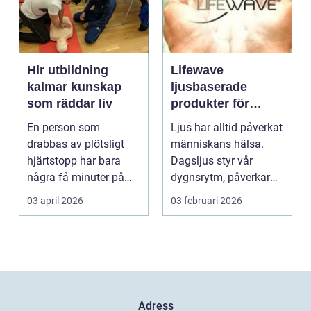
Hlr utbildning
Lifewave
kalmar kunskap
ljusbaserade
som räddar liv
produkter för
hälsa och
En person som
Ljus har alltid påverkat
välbefinnande
drabbas av plötsligt
människans hälsa.
hjärtstopp har bara
Dagsljus styr vår
några få minuter på
dygnsrytm, påverkar
sig. För varje minut
humör, sömn och ene...
03 april 2026
03 februari 2026
utan...
Adress