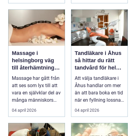
Massage i
Tandläkare i Åhus
helsingborg väg
så hittar du rätt
till återhämtning
tandvård för hela
och hållbar hälsa
familjen
Massage har gått från
Att välja tandläkare i
att ses som lyx till att
Åhus handlar om mer
vara en självklar del av
än att bara boka en tid
många människors
när en fyllning lossnar
friskvård. ...
eller en ...
04 april 2026
04 april 2026