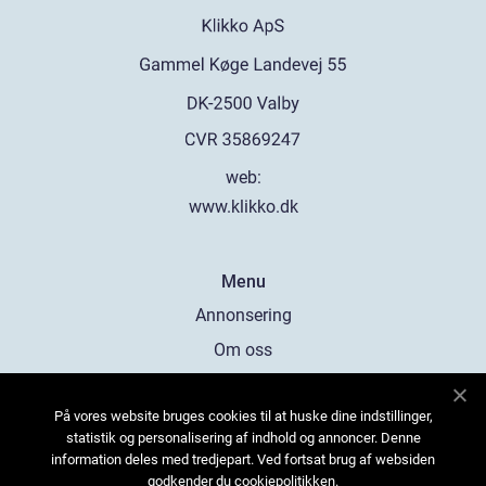
web:
www.klikko.dk
Menu
Annonsering
Om oss
Cookies
På vores website bruges cookies til at huske dine indstillinger,
Kontakta oss
statistik og personalisering af indhold og annoncer. Denne
Sitemap
information deles med tredjepart. Ved fortsat brug af websiden
godkender du cookiepolitikken.