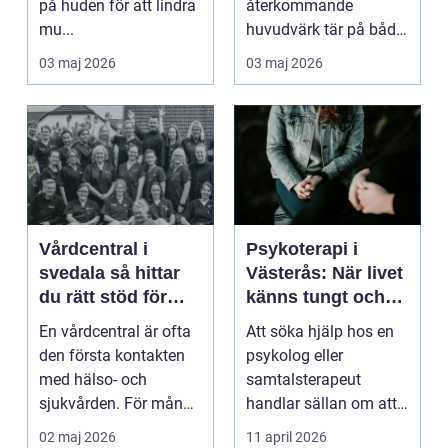
på huden för att lindra
återkommande
mu...
huvudvärk tär på både
ork och humör. Många
03 maj 2026
03 maj 2026
går länge ...
Vårdcentral i
Psykoterapi i
svedala så hittar
Västerås: När livet
du rätt stöd för
känns tungt och
hela familjen
du behöver prata
En vårdcentral är ofta
Att söka hjälp hos en
med någon
den första kontakten
psykolog eller
med hälso- och
samtalsterapeut
sjukvården. För många
handlar sällan om att
i Svedala handlar v...
vara svag....
02 maj 2026
11 april 2026