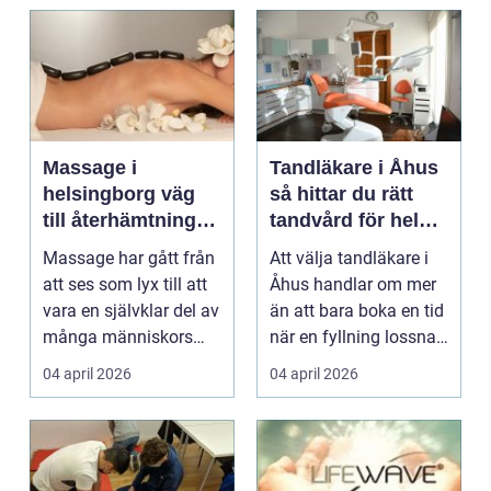
Massage i
Tandläkare i Åhus
helsingborg väg
så hittar du rätt
till återhämtning
tandvård för hela
och hållbar hälsa
familjen
Massage har gått från
Att välja tandläkare i
att ses som lyx till att
Åhus handlar om mer
vara en självklar del av
än att bara boka en tid
många människors
när en fyllning lossnar
friskvård. ...
eller en ...
04 april 2026
04 april 2026