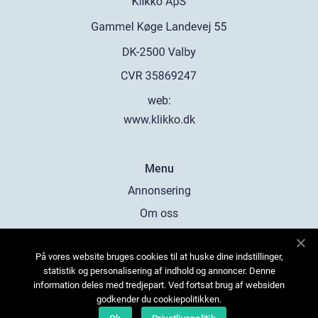
web:
www.klikko.dk
Menu
Annonsering
Om oss
Cookies
På vores website bruges cookies til at huske dine indstillinger,
Kontakta oss
statistik og personalisering af indhold og annoncer. Denne
Sitemap
information deles med tredjepart. Ved fortsat brug af websiden
godkender du cookiepolitikken.