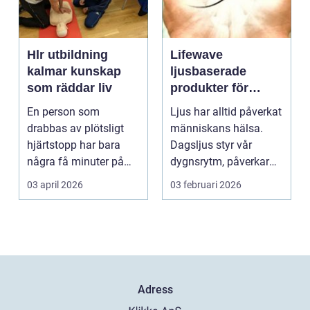
Hlr utbildning
Lifewave
kalmar kunskap
ljusbaserade
som räddar liv
produkter för
hälsa och
En person som
Ljus har alltid påverkat
välbefinnande
drabbas av plötsligt
människans hälsa.
hjärtstopp har bara
Dagsljus styr vår
några få minuter på
dygnsrytm, påverkar
sig. För varje minut
humör, sömn och ene...
03 april 2026
03 februari 2026
utan...
Adress