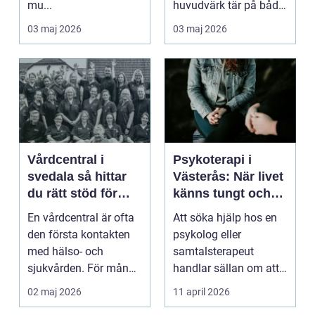
mu...
huvudvärk tär på både
ork och humör. Många
03 maj 2026
03 maj 2026
går länge ...
Vårdcentral i
Psykoterapi i
svedala så hittar
Västerås: När livet
du rätt stöd för
känns tungt och
hela familjen
du behöver prata
En vårdcentral är ofta
Att söka hjälp hos en
med någon
den första kontakten
psykolog eller
med hälso- och
samtalsterapeut
sjukvården. För många
handlar sällan om att
i Svedala handlar v...
vara svag....
02 maj 2026
11 april 2026