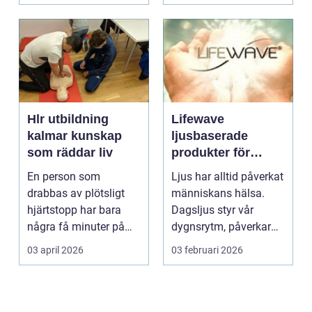
Hlr utbildning
Lifewave
kalmar kunskap
ljusbaserade
som räddar liv
produkter för
hälsa och
En person som
Ljus har alltid påverkat
välbefinnande
drabbas av plötsligt
människans hälsa.
hjärtstopp har bara
Dagsljus styr vår
några få minuter på
dygnsrytm, påverkar
sig. För varje minut
humör, sömn och ene...
03 april 2026
03 februari 2026
utan...