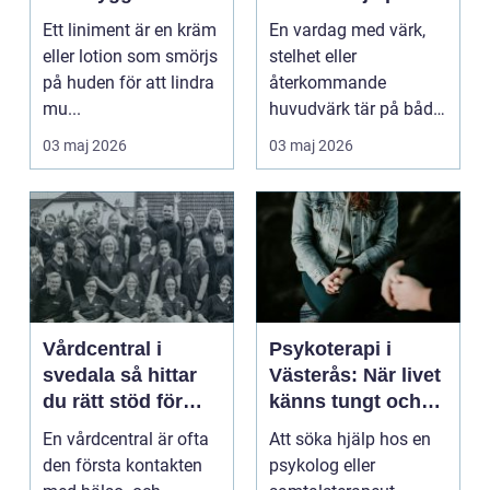
användning
tillbaka
Ett liniment är en kräm
En vardag med värk,
eller lotion som smörjs
stelhet eller
på huden för att lindra
återkommande
mu...
huvudvärk tär på både
ork och humör. Många
03 maj 2026
03 maj 2026
går länge ...
Vårdcentral i
Psykoterapi i
svedala så hittar
Västerås: När livet
du rätt stöd för
känns tungt och
hela familjen
du behöver prata
En vårdcentral är ofta
Att söka hjälp hos en
med någon
den första kontakten
psykolog eller