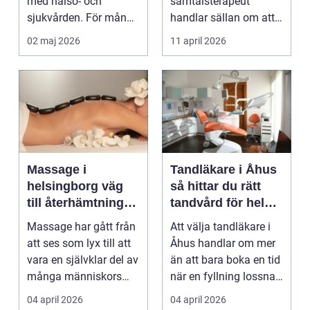
med hälso- och
samtalsterapeut
sjukvården. För många
handlar sällan om att
i Svedala handlar v...
vara svag....
02 maj 2026
11 april 2026
Massage i
Tandläkare i Åhus
helsingborg väg
så hittar du rätt
till återhämtning
tandvård för hela
och hållbar hälsa
familjen
Massage har gått från
Att välja tandläkare i
att ses som lyx till att
Åhus handlar om mer
vara en självklar del av
än att bara boka en tid
många människors
när en fyllning lossnar
friskvård. ...
eller en ...
04 april 2026
04 april 2026