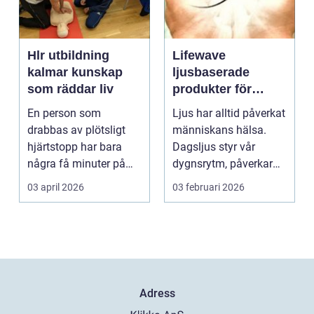
Hlr utbildning
Lifewave
kalmar kunskap
ljusbaserade
som räddar liv
produkter för
hälsa och
En person som
Ljus har alltid påverkat
välbefinnande
drabbas av plötsligt
människans hälsa.
hjärtstopp har bara
Dagsljus styr vår
några få minuter på
dygnsrytm, påverkar
sig. För varje minut
humör, sömn och ene...
03 april 2026
03 februari 2026
utan...
Adress