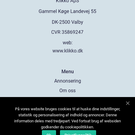
web:
www.klikko.dk
Menu
Annonsering
Om oss
Cookies
På vores website bruges cookies til at huske dine indstillinger,
Kontakta oss
statistik og personalisering af indhold og annoncer. Denne
Sitemap
information deles med tredjepart. Ved fortsat brug af websiden
godkender du cookiepolitikken.