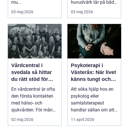
mu...
huvudvärk tär på både
ork och humör. Många
03 maj 2026
03 maj 2026
går länge ...
Vårdcentral i
Psykoterapi i
svedala så hittar
Västerås: När livet
du rätt stöd för
känns tungt och
hela familjen
du behöver prata
En vårdcentral är ofta
Att söka hjälp hos en
med någon
den första kontakten
psykolog eller
med hälso- och
samtalsterapeut
sjukvården. För många
handlar sällan om att
i Svedala handlar v...
vara svag....
02 maj 2026
11 april 2026