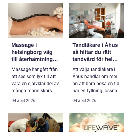
Massage i
Tandläkare i Åhus
helsingborg väg
så hittar du rätt
till återhämtning
tandvård för hela
och hållbar hälsa
familjen
Massage har gått från
Att välja tandläkare i
att ses som lyx till att
Åhus handlar om mer
vara en självklar del av
än att bara boka en tid
många människors
när en fyllning lossnar
friskvård. ...
eller en ...
04 april 2026
04 april 2026