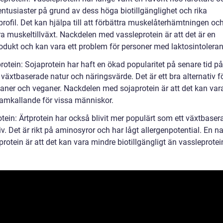
entusiaster på grund av dess höga biotillgänglighet och rika
rofil. Det kan hjälpa till att förbättra muskelåterhämtningen oc
a muskeltillväxt. Nackdelen med vassleprotein är att det är en
odukt och kan vara ett problem för personer med laktosintoleran
rotein: Sojaprotein har haft en ökad popularitet på senare tid p
växtbaserade natur och näringsvärde. Det är ett bra alternativ f
ianer och veganer. Nackdelen med sojaprotein är att det kan var
framkallande för vissa människor.
otein: Ärtprotein har också blivit mer populärt som ett växtbaser
iv. Det är rikt på aminosyror och har lågt allergenpotential. En n
rotein är att det kan vara mindre biotillgängligt än vassleprotei