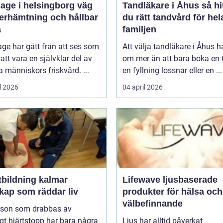
ge i helsingborg väg
Tandläkare i Åhus så hittar
återhämtning och hållbar
du rätt tandvård för hel
a
familjen
ge har gått från att ses som
Att välja tandläkare i Åhus h
l att vara en självklar del av
om mer än att bara boka en t
människors friskvård. ...
en fyllning lossnar eller en ...
l 2026
04 april 2026
tbildning kalmar
Lifewave ljusbaserade
kap som räddar liv
produkter för hälsa och
välbefinnande
rson som drabbas av
igt hjärtstopp har bara några
Ljus har alltid påverkat