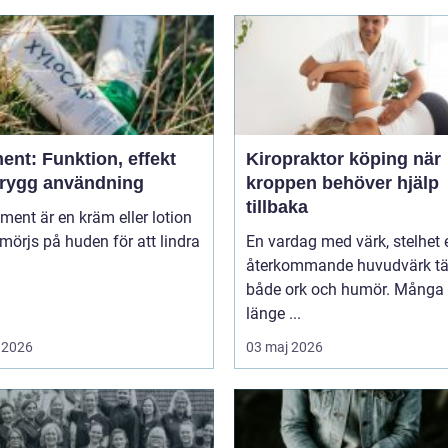
ent: Funktion, effekt
Kiropraktor köping när
trygg användning
kroppen behöver hjälp
tillbaka
niment är en kräm eller lotion
örjs på huden för att lindra
En vardag med värk, stelhet e
återkommande huvudvärk tä
både ork och humör. Många 
länge ...
 2026
03 maj 2026