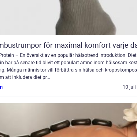
bustrumpor för maximal komfort varje d
Protein – En översikt av en populär hälsotrend Introduktion: Diet
in har på senare tid blivit ett populärt ämne inom hälsosam kos
ing. Många människor vill förbättra sin hälsa och kroppskompos
 att inkludera diet pr...
n
10 jul