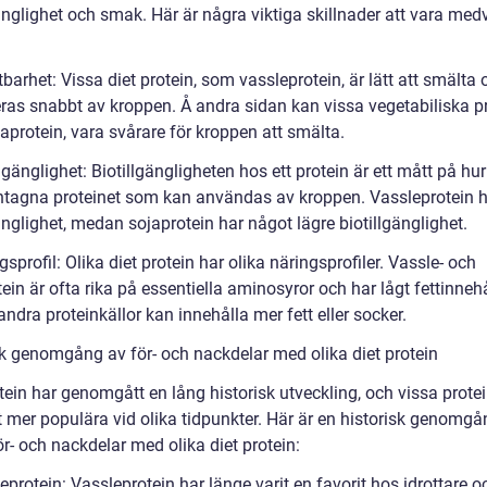
änglighet och smak. Här är några viktiga skillnader att vara med
barhet: Vissa diet protein, som vassleprotein, är lätt att smälta 
ras snabbt av kroppen. Å andra sidan kan vissa vegetabiliska pr
aprotein, vara svårare för kroppen att smälta.
llgänglighet: Biotillgängligheten hos ett protein är ett mått på h
intagna proteinet som kan användas av kroppen. Vassleprotein 
änglighet, medan sojaprotein har något lägre biotillgänglighet.
gsprofil: Olika diet protein har olika näringsprofiler. Vassle- och
ein är ofta rika på essentiella aminosyror och har lågt fettinnehå
dra proteinkällor kan innehålla mer fett eller socker.
sk genomgång av för- och nackdelar med olika diet protein
tein har genomgått en lång historisk utveckling, och vissa protei
t mer populära vid olika tidpunkter. Här är en historisk genomgå
r- och nackdelar med olika diet protein:
eprotein: Vassleprotein har länge varit en favorit hos idrottare o