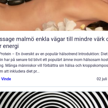
almö enkla vägar till mindre värk och
 energi
Protein – En översikt av en populär hälsotrend Introduktion: Diet
in har på senare tid blivit ett populärt ämne inom hälsosam kos
ing. Många människor vill förbättra sin hälsa och kroppskompos
 att inkludera diet pr...
 Vinde
02 jul