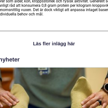
rer som ålder, kön, kroppsstorlek och fysisk aktivitet. Generellt s
anligt råd att konsumera 0,8 gram protein per kilogram kroppsvik
nomsnittlig vuxen. Det är dock viktigt att anpassa intaget baser
ndividuella behov och mål.
Läs fler inlägg här
 nyheter