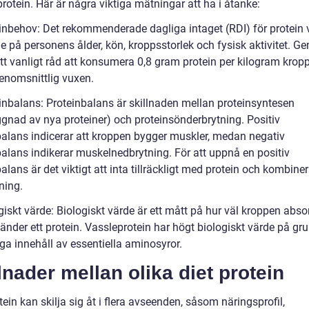
protein. Här är några viktiga mätningar att ha i åtanke:
einbehov: Det rekommenderade dagliga intaget (RDI) för protein v
 på personens ålder, kön, kroppsstorlek och fysisk aktivitet. Gen
ett vanligt råd att konsumera 0,8 gram protein per kilogram krop
genomsnittlig vuxen.
einbalans: Proteinbalans är skillnaden mellan proteinsyntesen
gnad av nya proteiner) och proteinsönderbrytning. Positiv
balans indicerar att kroppen bygger muskler, medan negativ
balans indikerar muskelnedbrytning. För att uppnå en positiv
alans är det viktigt att inta tillräckligt med protein och kombine
ning.
giskt värde: Biologiskt värde är ett mått på hur väl kroppen abso
änder ett protein. Vassleprotein har högt biologiskt värde på gr
ga innehåll av essentiella aminosyror.
lnader mellan olika diet protein
tein kan skilja sig åt i flera avseenden, såsom näringsprofil,