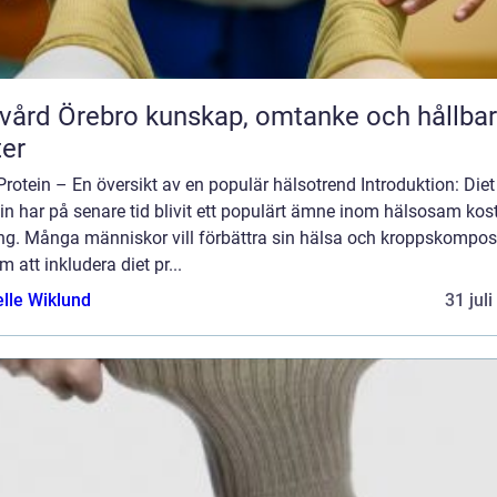
rebro kunskap, omtanke och hållbara
ter
Protein – En översikt av en populär hälsotrend Introduktion: Diet
in har på senare tid blivit ett populärt ämne inom hälsosam kos
ing. Många människor vill förbättra sin hälsa och kroppskompos
 att inkludera diet pr...
elle Wiklund
31 jul