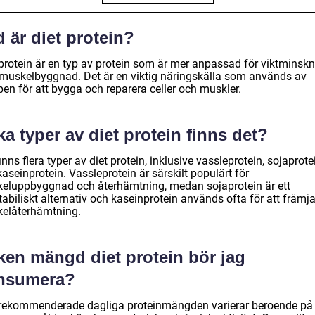
 är diet protein?
 protein är en typ av protein som är mer anpassad för viktminsk
r muskelbyggnad. Det är en viktig näringskälla som används av
en för att bygga och reparera celler och muskler.
ka typer av diet protein finns det?
inns flera typer av diet protein, inklusive vassleprotein, sojaprote
aseinprotein. Vassleprotein är särskilt populärt för
eluppbyggnad och återhämtning, medan sojaprotein är ett
abiliskt alternativ och kaseinprotein används ofta för att främj
elåterhämtning.
ken mängd diet protein bör jag
nsumera?
rekommenderade dagliga proteinmängden varierar beroende på