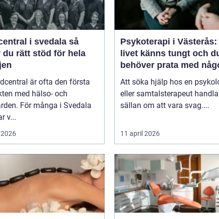
entral i svedala så
Psykoterapi i Västerås:
r du rätt stöd för hela
livet känns tungt och d
jen
behöver prata med någ
dcentral är ofta den första
Att söka hjälp hos en psykol
kten med hälso- och
eller samtalsterapeut handla
ården. För många i Svedala
sällan om att vara svag....
r v...
 2026
11 april 2026