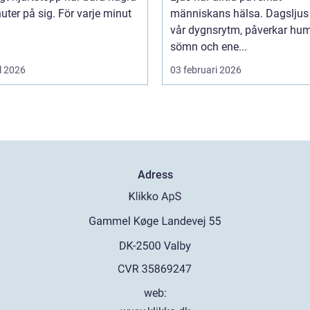
uter på sig. För varje minut
människans hälsa. Dagsljus 
vår dygnsrytm, påverkar hum
sömn och ene...
l 2026
03 februari 2026
Adress
web: