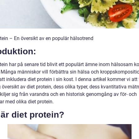
tein – En översikt av en populär hälsotrend
oduktion:
otein har på senare tid blivit ett populärt ämne inom hälsosam k
. Många människor vill förbättra sin hälsa och kroppskompositi
t inkludera diet protein i sin kost. I denna artikel kommer vi att
 översikt av diet protein, dess olika typer, dess kvantitativa mätn
kiljer sig från varandra och en historisk genomgång av för- och
r med olika diet protein.
är diet protein?