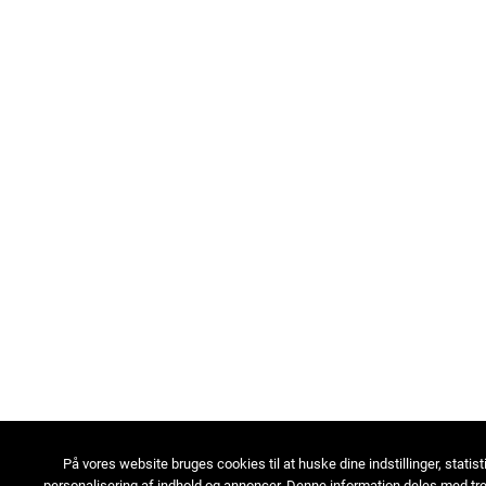
På vores website bruges cookies til at huske dine indstillinger, statist
personalisering af indhold og annoncer. Denne information deles med tre