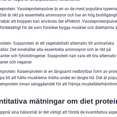
leprotein: Vassleproteinpulver är en av de mest populära typerna
 Det är rikt på essentiella aminosyror och har en hög biotillgängl
nnebär att kroppen kan använda det effektivt. Vassleproteinpulve
t fördelaktigt för de som försöker bygga muskler och återhämta s
rotein: Sojaprotein är ett vegetabiliskt alternativ till animaliska
ällor. Det innehåller alla essentiella aminosyror och är rikt på
anter och fytoöstrogener. Sojaprotein kan vara ett bra alternativ
ianer och veganer.
inprotein: Kaseinprotein är en långsamt nedbrytbar form av pro
pa till att hålla musklerna mätta under en längre tid. Det är popu
seinprotein innan sänggåendet för att främja muskelåterhämtni
titativa mätningar om diet protei
uppnå sina hälsomål är det viktigt att förstå de kvantitativa asp