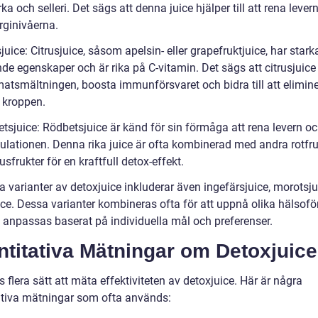
a och selleri. Det sägs att denna juice hjälper till att rena lever
rginivåerna.
sjuice: Citrusjuice, såsom apelsin- eller grapefruktjuice, har stark
de egenskaper och är rika på C-vitamin. Det sägs att citrusjuice
matsmältningen, boosta immunförsvaret och bidra till att elimin
r kroppen.
etsjuice: Rödbetsjuice är känd för sin förmåga att rena levern o
kulationen. Denna rika juice är ofta kombinerad med andra rotfru
trusfrukter för en kraftfull detox-effekt.
a varianter av detoxjuice inkluderar även ingefärsjuice, morotsj
ice. Dessa varianter kombineras ofta för att uppnå olika hälsofö
 anpassas baserat på individuella mål och preferenser.
titativa Mätningar om Detoxjuice
s flera sätt att mäta effektiviteten av detoxjuice. Här är några
ativa mätningar som ofta används: