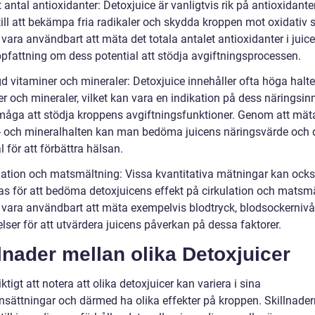
t antal antioxidanter: Detoxjuice är vanligtvis rik på antioxidant
till att bekämpa fria radikaler och skydda kroppen mot oxidativ s
vara användbart att mäta det totala antalet antioxidanter i juice
ppfattning om dess potential att stödja avgiftningsprocessen.
d vitaminer och mineraler: Detoxjuice innehåller ofta höga halte
r och mineraler, vilket kan vara en indikation på dess näringsin
måga att stödja kroppens avgiftningsfunktioner. Genom att mät
- och mineralhalten kan man bedöma juicens näringsvärde och 
l för att förbättra hälsan.
ulation och matsmältning: Vissa kvantitativa mätningar kan ock
s för att bedöma detoxjuicens effekt på cirkulation och matsmä
 vara användbart att mäta exempelvis blodtryck, blodsockernivå
lser för att utvärdera juicens påverkan på dessa faktorer.
lnader mellan olika Detoxjuicer
iktigt att notera att olika detoxjuicer kan variera i sina
ättningar och därmed ha olika effekter på kroppen. Skillnade