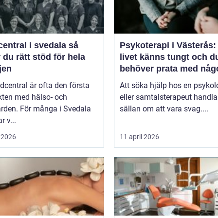
entral i svedala så
Psykoterapi i Västerås:
r du rätt stöd för hela
livet känns tungt och d
jen
behöver prata med någ
dcentral är ofta den första
Att söka hjälp hos en psykol
kten med hälso- och
eller samtalsterapeut handla
ården. För många i Svedala
sällan om att vara svag....
r v...
 2026
11 april 2026