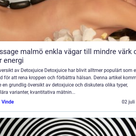
almö enkla vägar till mindre värk och
 energi
ersikt av Detoxjuice Detoxjuice har blivit alltmer populärt som 
d för att rena kroppen och förbättra hälsan. Denna artikel kom
e en grundlig översikt av detoxjuice och diskutera olika typer,
ära varianter, kvantitativa mätnin...
 Vinde
02 jul