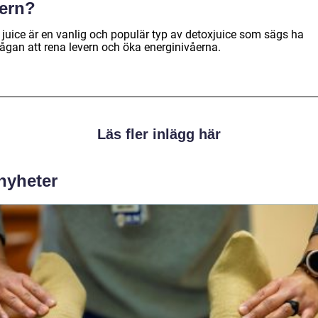
vern?
 juice är en vanlig och populär typ av detoxjuice som sägs ha
ågan att rena levern och öka energinivåerna.
Läs fler inlägg här
 nyheter