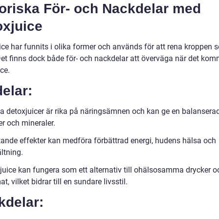
toriska För- och Nackdelar med
oxjuice
ice har funnits i olika former och används för att rena kroppen 
et finns dock både för- och nackdelar att överväga när det komme
ce.
elar:
 detoxjuicer är rika på näringsämnen och kan ge en balansera
er och mineraler.
tande effekter kan medföra förbättrad energi, hudens hälsa och
tning.
juice kan fungera som ett alternativ till ohälsosamma drycker o
, vilket bidrar till en sundare livsstil.
kdelar: