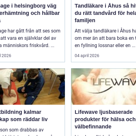
ge i helsingborg väg
Tandläkare i Åhus så hittar
återhämtning och hållbar
du rätt tandvård för hel
a
familjen
ge har gått från att ses som
Att välja tandläkare i Åhus h
l att vara en självklar del av
om mer än att bara boka en t
människors friskvård. ...
en fyllning lossnar eller en ...
l 2026
04 april 2026
tbildning kalmar
Lifewave ljusbaserade
kap som räddar liv
produkter för hälsa och
välbefinnande
rson som drabbas av