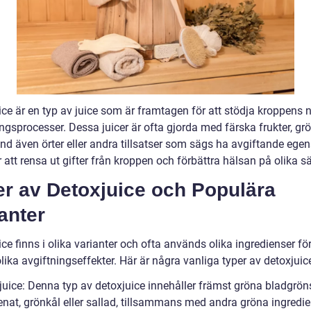
ce är en typ av juice som är framtagen för att stödja kroppens n
ngsprocesser. Dessa juicer är ofta gjorda med färska frukter, gr
nd även örter eller andra tillsatser som sägs ha avgiftande egen
 att rensa ut gifter från kroppen och förbättra hälsan på olika sä
er av Detoxjuice och Populära
anter
ce finns i olika varianter och ofta används olika ingredienser för
ika avgiftningseffekter. Här är några vanliga typer av detoxjuic
 juice: Denna typ av detoxjuice innehåller främst gröna bladgrön
nat, grönkål eller sallad, tillsammans med andra gröna ingredi