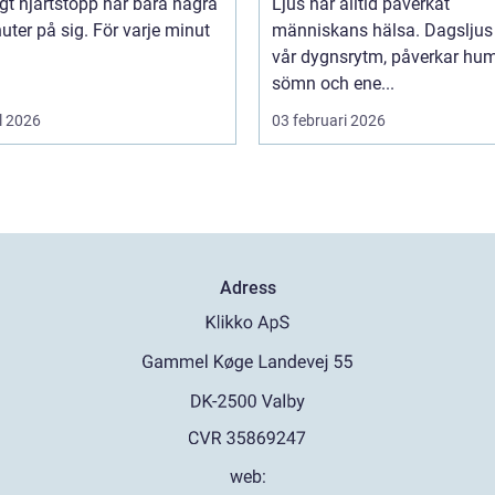
igt hjärtstopp har bara några
Ljus har alltid påverkat
uter på sig. För varje minut
människans hälsa. Dagsljus 
vår dygnsrytm, påverkar hum
sömn och ene...
l 2026
03 februari 2026
Adress
web: