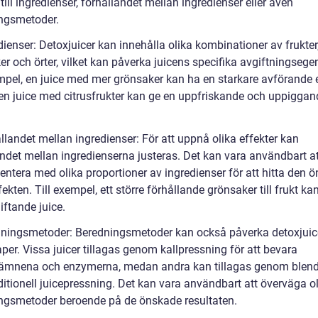
 till ingredienser, förhållandet mellan ingredienser eller även
ngsmetoder.
dienser: Detoxjuicer kan innehålla olika kombinationer av frukter
r och örter, vilket kan påverka juicens specifika avgiftningsege
empel, en juice med mer grönsaker kan ha en starkare avförande e
n juice med citrusfrukter kan ge en uppfriskande och uppiggan
llandet mellan ingredienser: För att uppnå olika effekter kan
andet mellan ingredienserna justeras. Det kan vara användbart at
entera med olika proportioner av ingredienser för att hitta den 
ekten. Till exempel, ett större förhållande grönsaker till frukt ka
iftande juice.
dningsmetoder: Beredningsmetoder kan också påverka detoxjui
er. Vissa juicer tillagas genom kallpressning för att bevara
ämnena och enzymerna, medan andra kan tillagas genom blen
aditionell juicepressning. Det kan vara användbart att överväga o
ngsmetoder beroende på de önskade resultaten.