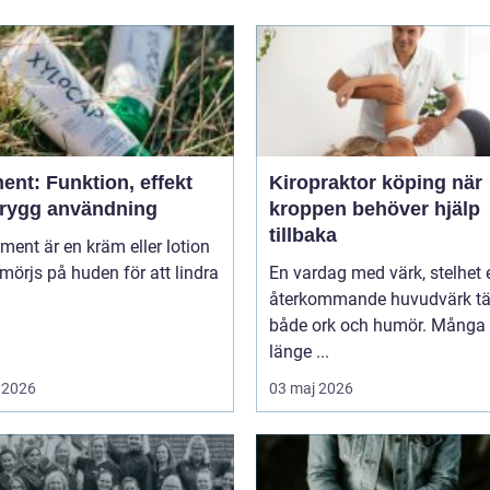
ent: Funktion, effekt
Kiropraktor köping när
trygg användning
kroppen behöver hjälp
tillbaka
niment är en kräm eller lotion
örjs på huden för att lindra
En vardag med värk, stelhet e
återkommande huvudvärk tä
både ork och humör. Många 
länge ...
 2026
03 maj 2026