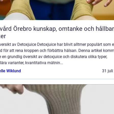
rebro kunskap, omtanke och hållbara
ter
ersikt av Detoxjuice Detoxjuice har blivit alltmer populärt som 
d för att rena kroppen och förbättra hälsan. Denna artikel kom
e en grundlig översikt av detoxjuice och diskutera olika typer,
ära varianter, kvantitativa mätnin...
elle Wiklund
31 jul