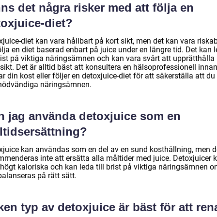
ns det några risker med att följa en
oxjuice-diet?
juice-diet kan vara hållbart på kort sikt, men det kan vara riskab
ölja en diet baserad enbart på juice under en längre tid. Det kan 
brist på viktiga näringsämnen och kan vara svårt att upprätthålla
sikt. Det är alltid bäst att konsultera en hälsoprofessionell inna
r din kost eller följer en detoxjuice-diet för att säkerställa att du
 nödvändiga näringsämnen.
n jag använda detoxjuice som en
ltidsersättning?
xjuice kan användas som en del av en sund kosthållning, men d
mmenderas inte att ersätta alla måltider med juice. Detoxjuicer 
 högt kaloriska och kan leda till brist på viktiga näringsämnen 
balanseras på rätt sätt.
ken typ av detoxjuice är bäst för att ren