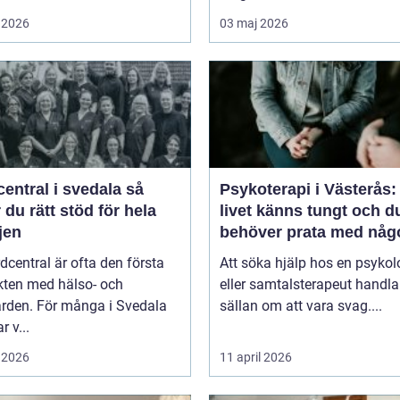
 2026
03 maj 2026
entral i svedala så
Psykoterapi i Västerås:
r du rätt stöd för hela
livet känns tungt och d
jen
behöver prata med någ
dcentral är ofta den första
Att söka hjälp hos en psykol
kten med hälso- och
eller samtalsterapeut handla
ården. För många i Svedala
sällan om att vara svag....
r v...
 2026
11 april 2026