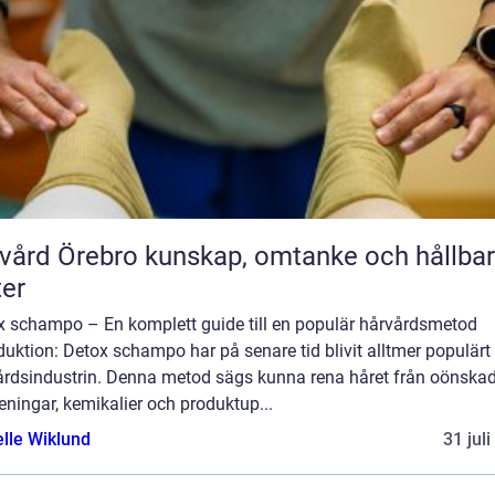
rebro kunskap, omtanke och hållbara
ter
x schampo – En komplett guide till en populär hårvårdsmetod
duktion: Detox schampo har på senare tid blivit alltmer populär
årdsindustrin. Denna metod sägs kunna rena håret från oönska
eningar, kemikalier och produktup...
elle Wiklund
31 jul