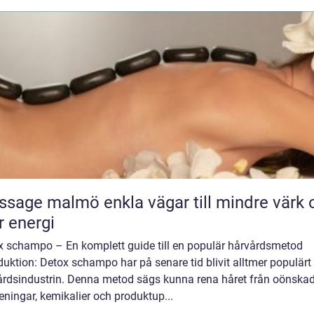
almö enkla vägar till mindre värk och
 energi
x schampo – En komplett guide till en populär hårvårdsmetod
duktion: Detox schampo har på senare tid blivit alltmer populär
årdsindustrin. Denna metod sägs kunna rena håret från oönska
eningar, kemikalier och produktup...