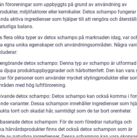
rån föroreningar som uppbyggts på grund av användning av
produkter, miljöfaktorer eller kemikalier. Detox schampo funger
nda aktiva ingredienser som hjälper till att rengöra och återställ
 naturliga balans.
ns flera olika typer av detox schampo på marknaden idag, var oc
a egna unika egenskaper och användningsområden. Några van
kluderar:
rengörande detox schampo: Denna typ av schampo är utformad f
a djupa produktuppbyggnader och hårbottenfett. Den kan vara s
ar för personer som använder mycket stylingprodukter eller som
råden med hög luftförorening.
givande detox schampo: Detox schampo kan också komma i fo
ande varianter. Dessa schampon innehåller ingredienser som hjälp
fukta torrt och skadat hår, samtidigt som de tar bort orenheter.
rbaserade detox schampon: För de som föredrar naturliga och
ka hårvårdsprodukter finns det också detox schampon som är
kade av naturliga ingredienser. Dessa schampon kan vara skon