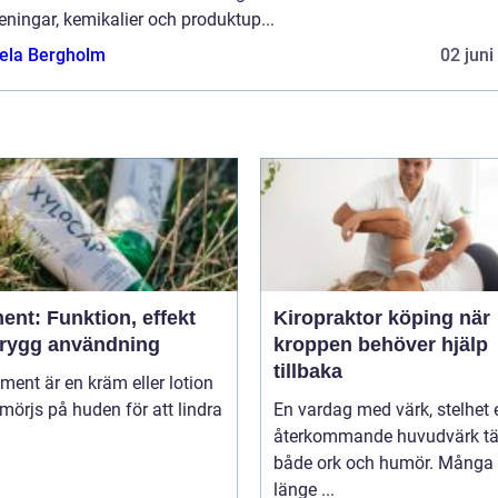
eningar, kemikalier och produktup...
ela Bergholm
02 juni
ent: Funktion, effekt
Kiropraktor köping när
trygg användning
kroppen behöver hjälp
tillbaka
niment är en kräm eller lotion
örjs på huden för att lindra
En vardag med värk, stelhet e
återkommande huvudvärk tä
både ork och humör. Många 
länge ...