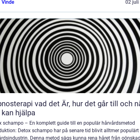
 Vinde
02 jul
 vad det Är, hur det går till och när
 kan hjälpa
x schampo – En komplett guide till en populär hårvårdsmetod
duktion: Detox schampo har på senare tid blivit alltmer populär
årdsindustrin. Denna metod sägs kunna rena håret från oönska