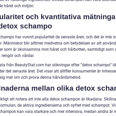
e håret och miljön.
laritet och kvantitativa mätninga
detox schampo
hampo har vunnit popularitet de senaste åren, och det är inte sv
ör. Människor blir alltmer medvetna om betydelsen av att använ
er som är skonsamma mot håret och hårbotten, samtidigt som 
t rengör och vårdar.
data från BeautyStat.com har sökningar efter ”detox schampo” 
r det senaste året. Det visar att alltfler konsumenter är intress
a sig mer om och prova denna hårvårdsmetod.
llnaderna mellan olika detox sch
iktigt att notera att inte alla detox schampon är likadana. Skill
i formulan, de aktiva ingredienserna och syftet med schampot. V
champon kan vara starkare och mer intensiva, medan andra är 