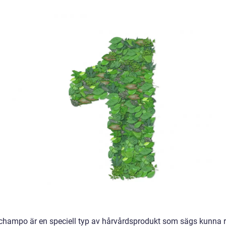
champo är en speciell typ av hårvårdsprodukt som sägs kunna 