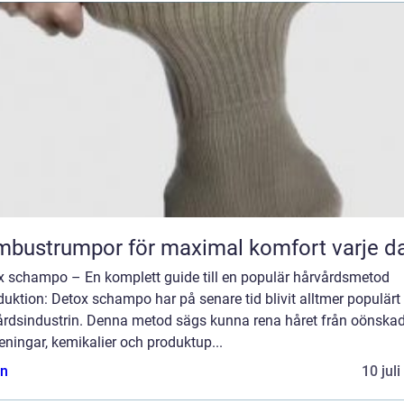
bustrumpor för maximal komfort varje d
x schampo – En komplett guide till en populär hårvårdsmetod
duktion: Detox schampo har på senare tid blivit alltmer populär
årdsindustrin. Denna metod sägs kunna rena håret från oönska
eningar, kemikalier och produktup...
n
10 jul