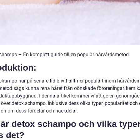
champo – En komplett guide till en populär hårvårdsmetod
oduktion:
champo har på senare tid blivit alltmer populärt inom hårvårdsin
etod sägs kunna rena håret från oönskade föroreningar, kemika
duktuppbyggnad. I denna artikel kommer vi att ge en genomgå
 över detox schampo, inklusive dess olika typer, popularitet och
ion om dess fördelar och nackdelar.
 är detox schampo och vilka type
s det?