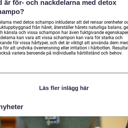
d är för- och nackdelarna med detox
hampo?
elarna med detox schampo inkluderar att det rensar orenheter o
ktuppbyggnad från håret, återställer hårets naturliga balans, ge
ch känsla och vissa schampon har även fuktgivande egenskaper
delarna kan vara att vissa schampon kan vara för starka och
rkande för vissa hårtyper, och det är viktigt att använda dem me
 för att undvika överrensning eller irritation i hårbotten. Resulta
också variera beroende på individuella hårtillstånd och behov.
Läs fler inlägg här
 nyheter