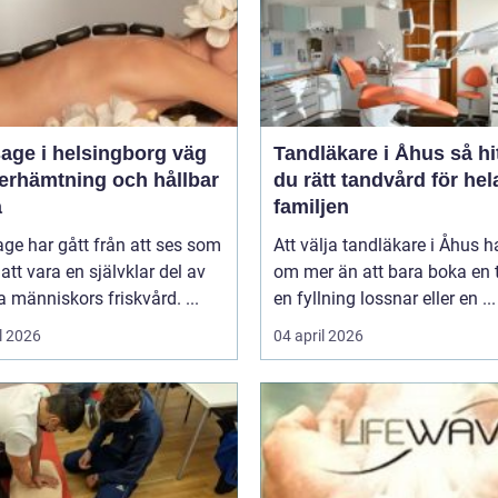
ge i helsingborg väg
Tandläkare i Åhus så hittar
återhämtning och hållbar
du rätt tandvård för hel
a
familjen
ge har gått från att ses som
Att välja tandläkare i Åhus h
l att vara en självklar del av
om mer än att bara boka en t
människors friskvård. ...
en fyllning lossnar eller en ...
l 2026
04 april 2026