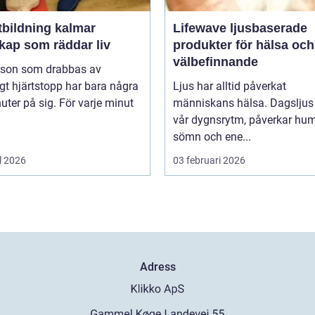
tbildning kalmar
Lifewave ljusbaserade
kap som räddar liv
produkter för hälsa och
välbefinnande
rson som drabbas av
igt hjärtstopp har bara några
Ljus har alltid påverkat
uter på sig. För varje minut
människans hälsa. Dagsljus 
vår dygnsrytm, påverkar hum
sömn och ene...
l 2026
03 februari 2026
Adress