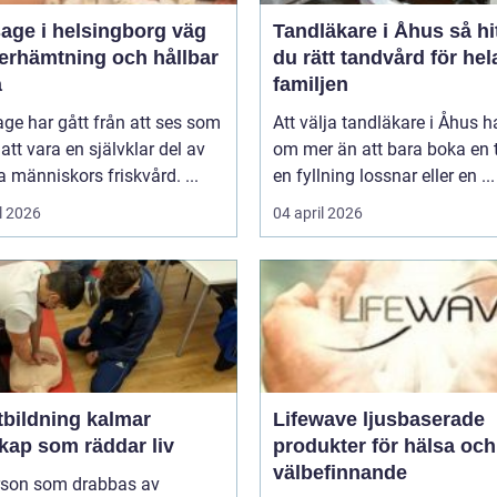
ge i helsingborg väg
Tandläkare i Åhus så hittar
återhämtning och hållbar
du rätt tandvård för hel
a
familjen
ge har gått från att ses som
Att välja tandläkare i Åhus h
l att vara en självklar del av
om mer än att bara boka en t
människors friskvård. ...
en fyllning lossnar eller en ...
l 2026
04 april 2026
tbildning kalmar
Lifewave ljusbaserade
kap som räddar liv
produkter för hälsa och
välbefinnande
rson som drabbas av