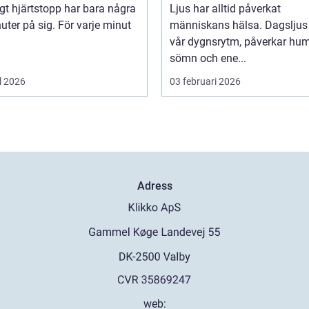
igt hjärtstopp har bara några
Ljus har alltid påverkat
uter på sig. För varje minut
människans hälsa. Dagsljus 
vår dygnsrytm, påverkar hum
sömn och ene...
l 2026
03 februari 2026
Adress
web: