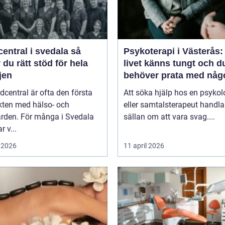
entral i svedala så
Psykoterapi i Västerås:
r du rätt stöd för hela
livet känns tungt och d
jen
behöver prata med någ
dcentral är ofta den första
Att söka hjälp hos en psykol
kten med hälso- och
eller samtalsterapeut handla
ården. För många i Svedala
sällan om att vara svag....
r v...
 2026
11 april 2026