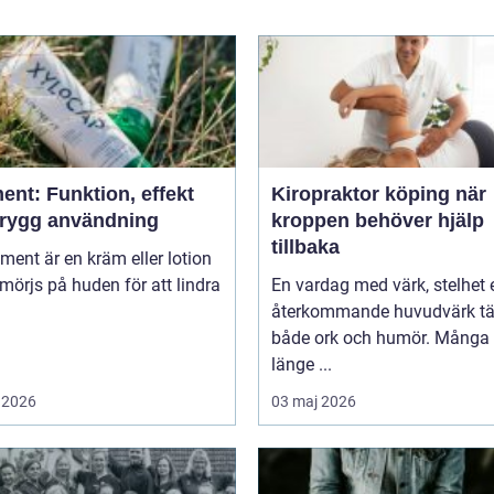
ent: Funktion, effekt
Kiropraktor köping när
trygg användning
kroppen behöver hjälp
tillbaka
niment är en kräm eller lotion
örjs på huden för att lindra
En vardag med värk, stelhet e
återkommande huvudvärk tä
både ork och humör. Många 
länge ...
 2026
03 maj 2026