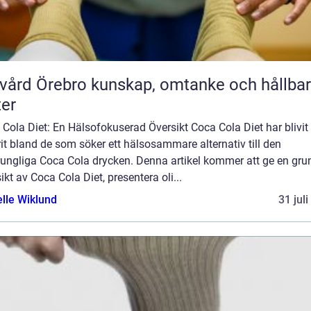
rebro kunskap, omtanke och hållbara
ter
Cola Diet: En Hälsofokuserad Översikt Coca Cola Diet har blivit
it bland de som söker ett hälsosammare alternativ till den
rungliga Coca Cola drycken. Denna artikel kommer att ge en gru
ikt av Coca Cola Diet, presentera oli...
elle Wiklund
31 jul