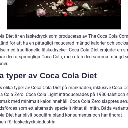
la Diet är en läskedryck som produceras av The Coca Cola Co
känd för att ha en påtagligt reducerad mängd kalorier och socker
lse med traditionella läskedrycker. Coca Cola Diet erbjuder en 
nar den ursprungliga Coca Cola, men utan den samma mängd s
rier.
a typer av Coca Cola Diet
ns olika typer av Coca Cola Diet på marknaden, inklusive Coca Co
a Cola Zero. Coca Cola Light introducerades på 1980-talet och 
smak med minimalt kaloriinnehåll. Coca Cola Zero släpptes sen
fördes som ett alternativ speciellt riktat till män. Båda variant
la Diet har blivit populära bland konsumenter och har ändrat
nen för läskedrycksindustrin.