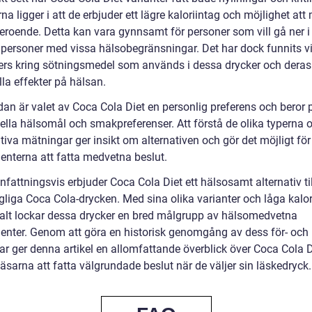
na ligger i att de erbjuder ett lägre kaloriintag och möjlighet att
eroende. Detta kan vara gynnsamt för personer som vill gå ner i 
ör personer med vissa hälsobegränsningar. Det har dock funnits v
ers kring sötningsmedel som används i dessa drycker och deras
la effekter på hälsan.
dan är valet av Coca Cola Diet en personlig preferens och beror 
uella hälsomål och smakpreferenser. Att förstå de olika typerna 
tiva mätningar ger insikt om alternativen och gör det möjligt för
nterna att fatta medvetna beslut.
attningsvis erbjuder Coca Cola Diet ett hälsosamt alternativ ti
gliga Coca Cola-drycken. Med sina olika varianter och låga kalor
alt lockar dessa drycker en bred målgrupp av hälsomedvetna
nter. Genom att göra en historisk genomgång av dess för- och
ar ger denna artikel en allomfattande överblick över Coca Cola 
läsarna att fatta välgrundade beslut när de väljer sin läskedryck.