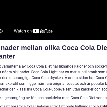
lnader mellan olika Coca Cola Die
anter
t varianterna av Coca Cola Diet har liknande kalorier och sockerh
t några skillnader. Coca Cola Light har en mer subtil smak som i
ra den ursprungliga Coca Cola-drycken. Å andra sidan har Coca 
 smakprofil som ligger närmare originalreceptet och är populär 
edrar den klassiska Coca Cola-upplevelsen utan kalorier och soc
ska genomgång av för- och nackdelar med Coca Cola Diet-varian
kt sett har Coca Cola Diet-varianter fått både hyllningar och kriti