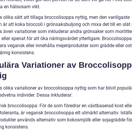
la en hälsosam vikt.
s olika sätt att tillaga broccolisoppa nyttig, men den vanligaste
är att koka broccoli i grönsaksbuljong och mixa det till en slät
ns även variationer som inkluderar andra grönsaker som morötter
 eller spenat för att öka näringsvärdet ytterligare. Broccolisopp
ra vegansk eller innehålla mejeriprodukter som grädde eller ost 
rämig konsistens.
ulära Variationer av Broccolisop
ig
s olika variationer av broccolisoppa nyttig som har blivit popul
dvetna individer. Dessa inkluderar:
nsk broccolisoppa: För de som föredrar en växtbaserad kost elle
toleranta, är vegansk broccolisoppa ett utmärkt alternativ. Iställe
rodukter används alternativ som kokosmjölk eller sojagrädde för
ig konsistens.