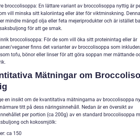
re broccolisoppa: En lättare variant av broccolisoppa nyttig är p
om vill minska sitt kaloriintag eller äter för viktminskning. Denn
er mindre mängd olja eller feta mejeriprodukter och är istället b
saksbuljong för att ge smak.
inrik broccolisoppa: För de som vill öka sitt proteinintag eller är
ianer/veganer finns det varianter av broccolisoppa som inkluder
t som tofu, bönor eller linser för att göra soppan mer mättande o
ik.
ntitativa Mätningar om Broccolis
ig
 ge en insikt om de kvantitativa mätningarna av broccolisoppa ny
 närmare titt på dess näringsinnehåll. Nedan är en översikt av
innehållet per portion (ca 200g) av en standard broccolisoppa 
sbuljong och kokosmjölk:
er: ca 150