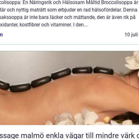
colisoppa: En Näringsrik och Hälsosam Måltid Broccolisoppa är
är och nyttig maträtt som erbjuder en rad hälsofördelar. Denna
akssoppa är inte bara läcker och mättande, den är även rik på
xidanter, kostfibrer och vitaminer. I den...
n
10 jul
almö enkla vägar till mindre värk och