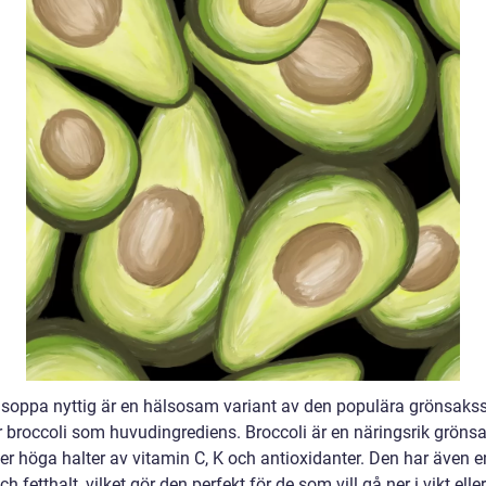
isoppa nyttig är en hälsosam variant av den populära grönsak
 broccoli som huvudingrediens. Broccoli är en näringsrik grön
er höga halter av vitamin C, K och antioxidanter. Den har även e
och fetthalt, vilket gör den perfekt för de som vill gå ner i vikt eller