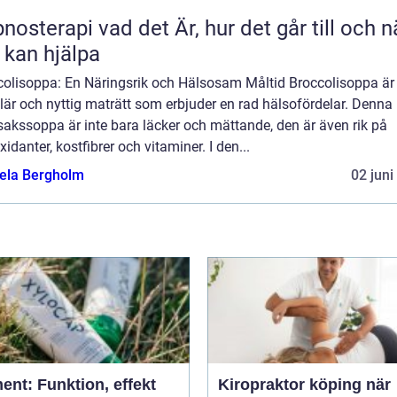
 vad det Är, hur det går till och när
 kan hjälpa
colisoppa: En Näringsrik och Hälsosam Måltid Broccolisoppa är
är och nyttig maträtt som erbjuder en rad hälsofördelar. Denna
akssoppa är inte bara läcker och mättande, den är även rik på
xidanter, kostfibrer och vitaminer. I den...
ela Bergholm
02 juni
ent: Funktion, effekt
Kiropraktor köping när