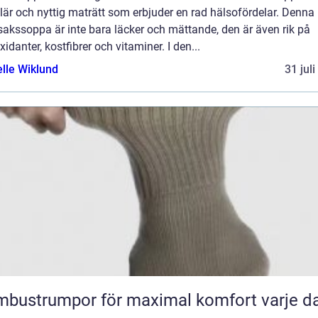
är och nyttig maträtt som erbjuder en rad hälsofördelar. Denna
akssoppa är inte bara läcker och mättande, den är även rik på
xidanter, kostfibrer och vitaminer. I den...
elle Wiklund
31 jul
bustrumpor för maximal komfort varje d