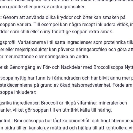
 som grädde eller puré av andra grönsaker.
: Genom att använda olika kryddor och örter kan smaken på
soppan variera. Till exempel kan några recept inkludera vitlök, 
yddor som chili eller curry för att ge soppan extra smak.
gsprofil: Variationerna i tillsatta ingredienser som proteinrika till
er eller mejeriprodukter kan påverka näringsprofilen och göra at
är mer mättande eller näringsrika än andra.
orisk Genomgång av För- och Nackdelar med Broccolisoppa Nytt
isoppa nyttig har funnits i århundraden och har blivit ännu mer 
ste decennierna på grund av ökad hälsomedvetenhet. Fördelar
isoppa inkluderar:
srika ingredienser: Broccoli är rik på vitaminer, mineraler och
anter, vilket gör soppan till en utmärkt källa till näring.
ntroll: Broccolisoppa har lågt kaloriinnehåll och högt fiberinnehå
an bidra till en känsla av mättnad och hjälpa till att kontrollera vi