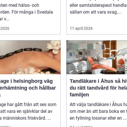
kten med hälso- och
eller samtalsterapeut handla
ården. För många i Svedala
sällan om att vara svag....
r v...
 2026
11 april 2026
ge i helsingborg väg
Tandläkare i Åhus så hittar
återhämtning och hållbar
du rätt tandvård för hel
a
familjen
ge har gått från att ses som
Att välja tandläkare i Åhus h
l att vara en självklar del av
om mer än att bara boka en t
människors friskvård. ...
en fyllning lossnar eller en ...