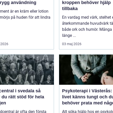
trygg användning
kroppen behöver hjälp
tillbaka
niment är en kräm eller lotion
örjs på huden för att lindra
En vardag med värk, stelhet e
återkommande huvudvärk tä
både ork och humör. Många 
länge ...
 2026
03 maj 2026
entral i svedala så
Psykoterapi i Västerås:
r du rätt stöd för hela
livet känns tungt och d
jen
behöver prata med någ
dcentral är ofta den första
Att söka hjälp hos en psykol