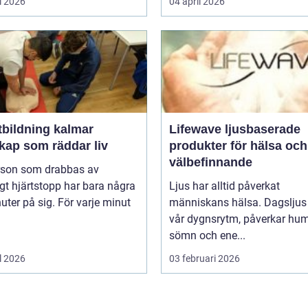
l 2026
04 april 2026
tbildning kalmar
Lifewave ljusbaserade
kap som räddar liv
produkter för hälsa och
välbefinnande
rson som drabbas av
igt hjärtstopp har bara några
Ljus har alltid påverkat
uter på sig. För varje minut
människans hälsa. Dagsljus 
vår dygnsrytm, påverkar hum
sömn och ene...
l 2026
03 februari 2026