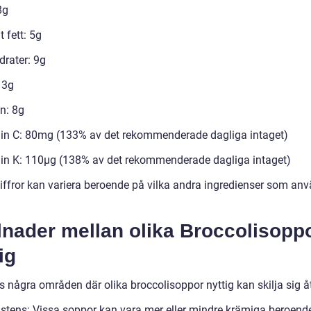
8g
 fett: 5g
drater: 9g
 3g
n: 8g
in C: 80mg (133% av det rekommenderade dagliga intaget)
in K: 110µg (138% av det rekommenderade dagliga intaget)
iffror kan variera beroende på vilka andra ingredienser som anv
.
lnader mellan olika Broccolisopp
ig
s några områden där olika broccolisoppor nyttig kan skilja sig å
istens: Vissa soppor kan vara mer eller mindre krämiga beroend