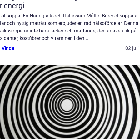
 energi
colisoppa: En Näringsrik och Hälsosam Måltid Broccolisoppa är
är och nyttig maträtt som erbjuder en rad hälsofördelar. Denna
akssoppa är inte bara läcker och mättande, den är även rik på
xidanter, kostfibrer och vitaminer. I den...
 Vinde
02 jul