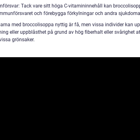
försvar: Tack vare sitt höga C-vitamininnehåll kan broccolisop
immunförsvaret och förebygga förkylningar och andra sjukdoma
arna med broccolisoppa nyttig är få, men vissa individer kan u
ing eller uppblåsthet på grund av hög fiberhalt eller svårighet at
vissa grönsaker.