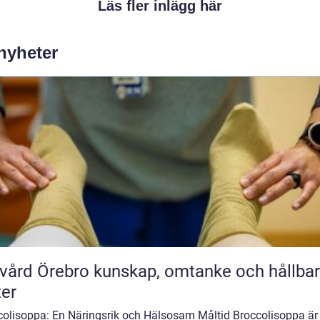
Läs fler inlägg här
 nyheter
rebro kunskap, omtanke och hållbara
ter
colisoppa: En Näringsrik och Hälsosam Måltid Broccolisoppa är