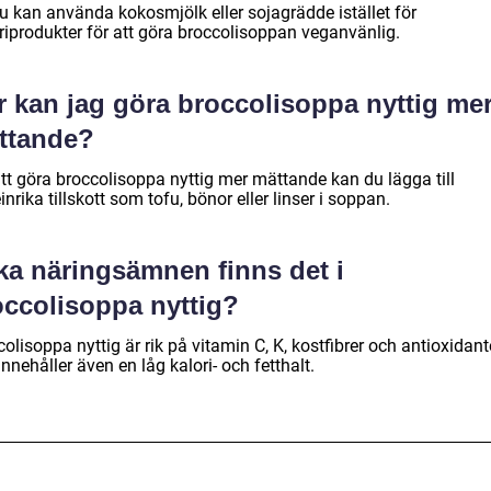
du kan använda kokosmjölk eller sojagrädde istället för
riprodukter för att göra broccolisoppan veganvänlig.
r kan jag göra broccolisoppa nyttig me
ttande?
att göra broccolisoppa nyttig mer mättande kan du lägga till
inrika tillskott som tofu, bönor eller linser i soppan.
ka näringsämnen finns det i
occolisoppa nyttig?
olisoppa nyttig är rik på vitamin C, K, kostfibrer och antioxidant
nnehåller även en låg kalori- och fetthalt.