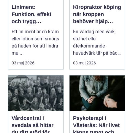
Liniment:
Kiropraktor köping
Funktion, effekt
när kroppen
och trygg
behöver hjälp
användning
tillbaka
Ett liniment är en kräm
En vardag med värk,
eller lotion som smörjs
stelhet eller
på huden för att lindra
återkommande
mu...
huvudvärk tär på både
ork och humör. Många
03 maj 2026
03 maj 2026
går länge ...
Vårdcentral i
Psykoterapi i
svedala så hittar
Västerås: När livet
du rätt stöd för
känns tungt och