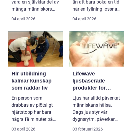
vara en självklar del av
än att bara boka en tid
många människors
när en fyllning lossnar
friskvård. ...
eller en ...
04 april 2026
04 april 2026
Hlr utbildning
Lifewave
kalmar kunskap
ljusbaserade
som räddar liv
produkter för
hälsa och
En person som
Ljus har alltid påverkat
välbefinnande
drabbas av plötsligt
människans hälsa.
hjärtstopp har bara
Dagsljus styr vår
några få minuter på
dygnsrytm, påverkar
sig. För varje minut
humör, sömn och ene...
03 april 2026
03 februari 2026