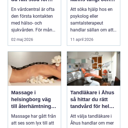
hela familjen
du behöver prata
En vårdcentral är ofta
Att söka hjälp hos en
med någon
den första kontakten
psykolog eller
med hälso- och
samtalsterapeut
sjukvården. För många
handlar sällan om att
i Svedala handlar v...
vara svag....
02 maj 2026
11 april 2026
Massage i
Tandläkare i Åhus
helsingborg väg
så hittar du rätt
till återhämtning
tandvård för hela
och hållbar hälsa
familjen
Massage har gått från
Att välja tandläkare i
att ses som lyx till att
Åhus handlar om mer