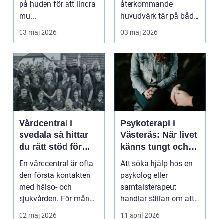
på huden för att lindra
återkommande
mu...
huvudvärk tär på både
ork och humör. Många
03 maj 2026
03 maj 2026
går länge ...
Vårdcentral i
Psykoterapi i
svedala så hittar
Västerås: När livet
du rätt stöd för
känns tungt och
hela familjen
du behöver prata
En vårdcentral är ofta
Att söka hjälp hos en
med någon
den första kontakten
psykolog eller
med hälso- och
samtalsterapeut
sjukvården. För många
handlar sällan om att
i Svedala handlar v...
vara svag....
02 maj 2026
11 april 2026