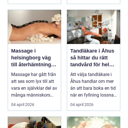
Massage i
Tandläkare i Åhus
helsingborg väg
så hittar du rätt
till återhämtning
tandvård för hela
och hållbar hälsa
familjen
Massage har gått från
Att välja tandläkare i
att ses som lyx till att
Åhus handlar om mer
vara en självklar del av
än att bara boka en tid
många människors
när en fyllning lossnar
friskvård. ...
eller en ...
04 april 2026
04 april 2026