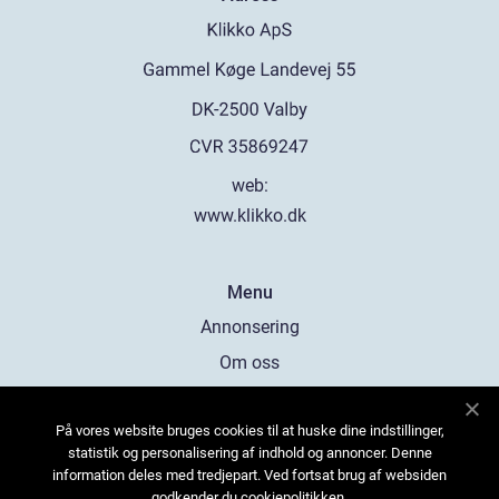
web:
www.klikko.dk
Menu
Annonsering
Om oss
Cookies
På vores website bruges cookies til at huske dine indstillinger,
Kontakta oss
statistik og personalisering af indhold og annoncer. Denne
Sitemap
information deles med tredjepart. Ved fortsat brug af websiden
godkender du cookiepolitikken.