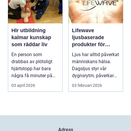
Hlr utbildning
Lifewave
kalmar kunskap
ljusbaserade
som räddar liv
produkter för
hälsa och
En person som
Ljus har alltid påverkat
välbefinnande
drabbas av plötsligt
människans hälsa.
hjärtstopp har bara
Dagsljus styr vår
några få minuter på
dygnsrytm, påverkar
sig. För varje minut
humör, sömn och ene...
03 april 2026
03 februari 2026
utan...
Adress