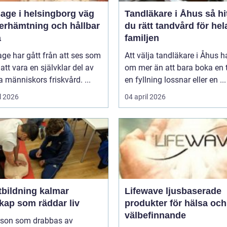
ge i helsingborg väg
Tandläkare i Åhus så hittar
återhämtning och hållbar
du rätt tandvård för hel
a
familjen
ge har gått från att ses som
Att välja tandläkare i Åhus h
l att vara en självklar del av
om mer än att bara boka en t
människors friskvård. ...
en fyllning lossnar eller en ...
l 2026
04 april 2026
tbildning kalmar
Lifewave ljusbaserade
kap som räddar liv
produkter för hälsa och
välbefinnande
rson som drabbas av