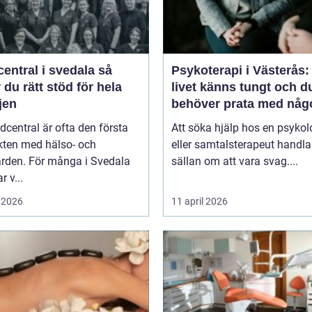
entral i svedala så
Psykoterapi i Västerås:
r du rätt stöd för hela
livet känns tungt och d
jen
behöver prata med någ
dcentral är ofta den första
Att söka hjälp hos en psykol
kten med hälso- och
eller samtalsterapeut handla
ården. För många i Svedala
sällan om att vara svag....
r v...
 2026
11 april 2026