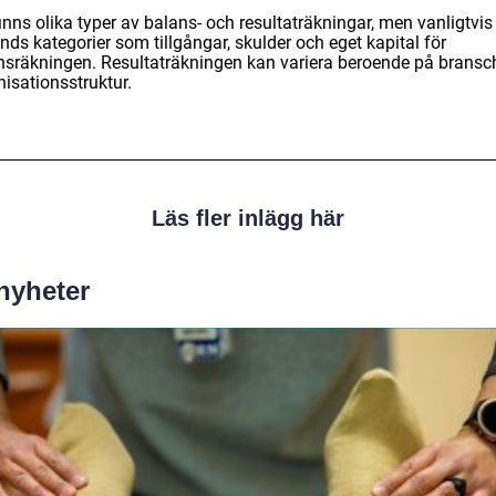
inns olika typer av balans- och resultaträkningar, men vanligtvis
ds kategorier som tillgångar, skulder och eget kapital för
nsräkningen. Resultaträkningen kan variera beroende på bransc
isationsstruktur.
Läs fler inlägg här
 nyheter