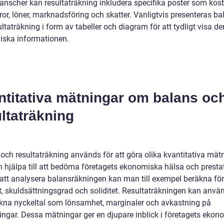
ranscher kan resultaträkning inkludera specifika poster som kos
ror, löner, marknadsföring och skatter. Vanligtvis presenteras ba
ltaträkning i form av tabeller och diagram för att tydligt visa de
ska informationen.
ntitativa mätningar om balans oc
ltaträkning
 och resultaträkning används för att göra olika kvantitativa mät
 hjälpa till att bedöma företagets ekonomiska hälsa och presta
tt analysera balansräkningen kan man till exempel beräkna fö
et, skuldsättningsgrad och soliditet. Resultaträkningen kan anvä
äkna nyckeltal som lönsamhet, marginaler och avkastning på
ringar. Dessa mätningar ger en djupare inblick i företagets eko