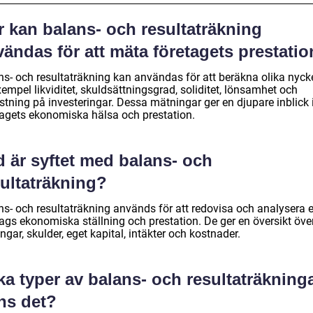
r kan balans- och resultaträkning
ändas för att mäta företagets prestati
ns- och resultaträkning kan användas för att beräkna olika nycke
exempel likviditet, skuldsättningsgrad, soliditet, lönsamhet och
stning på investeringar. Dessa mätningar ger en djupare inblick 
tagets ekonomiska hälsa och prestation.
d är syftet med balans- och
sultaträkning?
ns- och resultaträkning används för att redovisa och analysera e
tags ekonomiska ställning och prestation. De ger en översikt öve
ångar, skulder, eget kapital, intäkter och kostnader.
ka typer av balans- och resultaträkning
ns det?