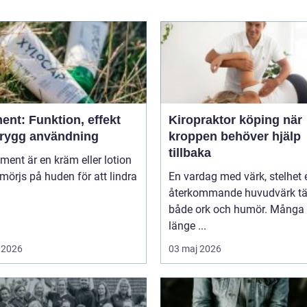
ent: Funktion, effekt
Kiropraktor köping när
trygg användning
kroppen behöver hjälp
tillbaka
niment är en kräm eller lotion
örjs på huden för att lindra
En vardag med värk, stelhet e
återkommande huvudvärk tä
både ork och humör. Många 
länge ...
 2026
03 maj 2026