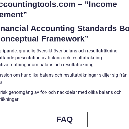
Accountingtools.com – ”Income
tement”
Financial Accounting Standards B
Conceptual Framework”
gripande, grundlig översikt över balans och resultaträkning
ttande presentation av balans och resultaträkning
ativa mätningar om balans och resultaträkning
ssion om hur olika balans och resultaträkningar skiljer sig från
a
orisk genomgång av för- och nackdelar med olika balans och
träkningar
FAQ