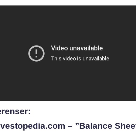
erenser:
Investopedia.com – ”Balance Shee