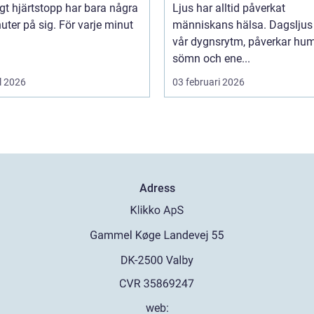
igt hjärtstopp har bara några
Ljus har alltid påverkat
uter på sig. För varje minut
människans hälsa. Dagsljus 
vår dygnsrytm, påverkar hum
sömn och ene...
l 2026
03 februari 2026
Adress
web: