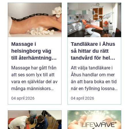
Massage i
Tandläkare i Åhus
helsingborg väg
så hittar du rätt
till återhämtning
tandvård för hela
och hållbar hälsa
familjen
Massage har gått från
Att välja tandläkare i
att ses som lyx till att
Åhus handlar om mer
vara en självklar del av
än att bara boka en tid
många människors
när en fyllning lossnar
friskvård. ...
eller en ...
04 april 2026
04 april 2026