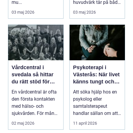
mu...
huvudvärk tär på både
ork och humör. Många
03 maj 2026
03 maj 2026
går länge ...
Vårdcentral i
Psykoterapi i
svedala så hittar
Västerås: När livet
du rätt stöd för
känns tungt och
hela familjen
du behöver prata
En vårdcentral är ofta
Att söka hjälp hos en
med någon
den första kontakten
psykolog eller
med hälso- och
samtalsterapeut
sjukvården. För många
handlar sällan om att
i Svedala handlar v...
vara svag....
02 maj 2026
11 april 2026