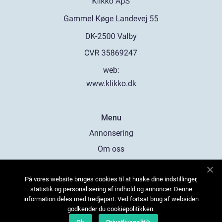
web:
www.klikko.dk
Menu
Annonsering
Om oss
Cookies
På vores website bruges cookies til at huske dine indstillinger,
Kontakta oss
statistik og personalisering af indhold og annoncer. Denne
Sitemap
information deles med tredjepart. Ved fortsat brug af websiden
godkender du cookiepolitikken.