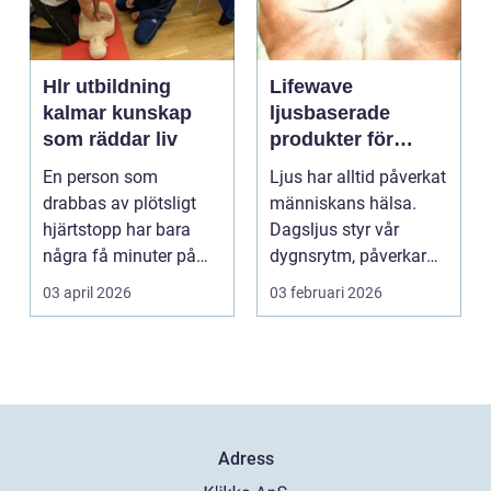
Hlr utbildning
Lifewave
kalmar kunskap
ljusbaserade
som räddar liv
produkter för
hälsa och
En person som
Ljus har alltid påverkat
välbefinnande
drabbas av plötsligt
människans hälsa.
hjärtstopp har bara
Dagsljus styr vår
några få minuter på
dygnsrytm, påverkar
sig. För varje minut
humör, sömn och ene...
03 april 2026
03 februari 2026
utan...
Adress