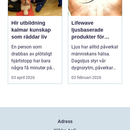
Hlr utbildning
Lifewave
kalmar kunskap
ljusbaserade
som räddar liv
produkter för
hälsa och
En person som
Ljus har alltid påverkat
välbefinnande
drabbas av plötsligt
människans hälsa.
hjärtstopp har bara
Dagsljus styr vår
några få minuter på
dygnsrytm, påverkar
sig. För varje minut
humör, sömn och ene...
03 april 2026
03 februari 2026
utan...
Adress