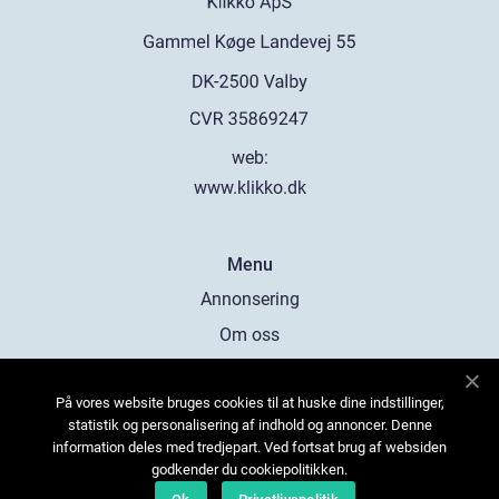
web:
www.klikko.dk
Menu
Annonsering
Om oss
Cookies
På vores website bruges cookies til at huske dine indstillinger,
Kontakta oss
statistik og personalisering af indhold og annoncer. Denne
Sitemap
information deles med tredjepart. Ved fortsat brug af websiden
godkender du cookiepolitikken.