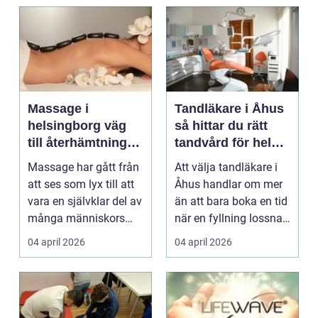
Massage i
Tandläkare i Åhus
helsingborg väg
så hittar du rätt
till återhämtning
tandvård för hela
och hållbar hälsa
familjen
Massage har gått från
Att välja tandläkare i
att ses som lyx till att
Åhus handlar om mer
vara en självklar del av
än att bara boka en tid
många människors
när en fyllning lossnar
friskvård. ...
eller en ...
04 april 2026
04 april 2026