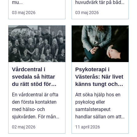
mu...
huvudvärk tär på både
ork och humör. Många
03 maj 2026
03 maj 2026
går länge ...
Vårdcentral i
Psykoterapi i
svedala så hittar
Västerås: När livet
du rätt stöd för
känns tungt och
hela familjen
du behöver prata
En vårdcentral är ofta
Att söka hjälp hos en
med någon
den första kontakten
psykolog eller
med hälso- och
samtalsterapeut
sjukvården. För många
handlar sällan om att
i Svedala handlar v...
vara svag....
02 maj 2026
11 april 2026