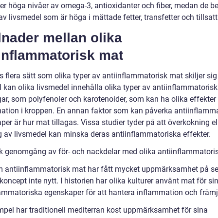
ler höga nivåer av omega-3, antioxidanter och fiber, medan de b
av livsmedel som är höga i mättade fetter, transfetter och tillsatt
lnader mellan olika
iinflammatorisk mat
s flera sätt som olika typer av antiinflammatorisk mat skiljer sig å
 kan olika livsmedel innehålla olika typer av antiinflammatoris
gar, som polyfenoler och karotenoider, som kan ha olika effekter
ation i kroppen. En annan faktor som kan påverka antiinflamm
er är hur mat tillagas. Vissa studier tyder på att överkokning el
g av livsmedel kan minska deras antiinflammatoriska effekter.
sk genomgång av för- och nackdelar med olika antiinflammatori
 antiinflammatorisk mat har fått mycket uppmärksamhet på se
koncept inte nytt. I historien har olika kulturer använt mat för si
lammatoriska egenskaper för att hantera inflammation och främj
empel har traditionell mediterran kost uppmärksamhet för sina