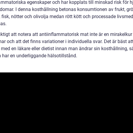
ammatoriska egenskaper och har kopplats till minskad risk för hj
kdomar. I denna kosthållning betonas konsumtionen av frukt, grö
, fisk, nötter och olivolja medan rött kött och processade livsmed
as.
iktigt att notera att antiinflammatorisk mat inte är en mirakelkur 
r och att det finns variationer i individuella svar. Det är bäst at
med en läkare eller dietist innan man ändrar sin kosthållning, sä
har en underliggande hälsotillstånd.