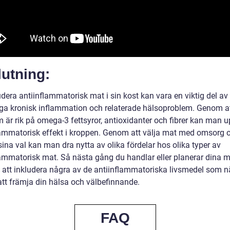
utning:
udera antiinflammatorisk mat i sin kost kan vara en viktig del av 
ga kronisk inflammation och relaterade hälsoproblem. Genom at
 är rik på omega-3 fettsyror, antioxidanter och fibrer kan man 
lammatorisk effekt i kroppen. Genom att välja mat med omsorg 
sina val kan man dra nytta av olika fördelar hos olika typer av
lammatorisk mat. Så nästa gång du handlar eller planerar dina må
 att inkludera några av de antiinflammatoriska livsmedel som 
att främja din hälsa och välbefinnande.
FAQ