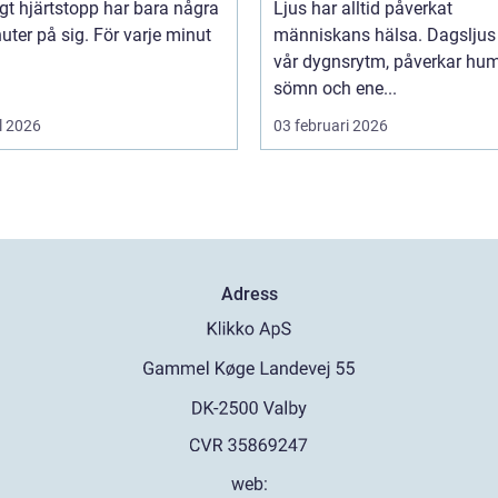
igt hjärtstopp har bara några
Ljus har alltid påverkat
uter på sig. För varje minut
människans hälsa. Dagsljus 
vår dygnsrytm, påverkar hum
sömn och ene...
l 2026
03 februari 2026
Adress
web: