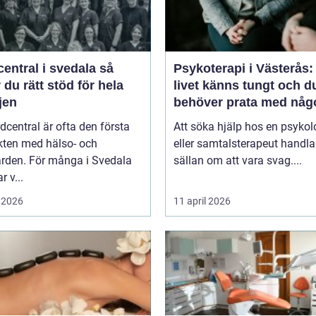
entral i svedala så
Psykoterapi i Västerås:
r du rätt stöd för hela
livet känns tungt och d
jen
behöver prata med någ
dcentral är ofta den första
Att söka hjälp hos en psykol
kten med hälso- och
eller samtalsterapeut handla
ården. För många i Svedala
sällan om att vara svag....
r v...
 2026
11 april 2026