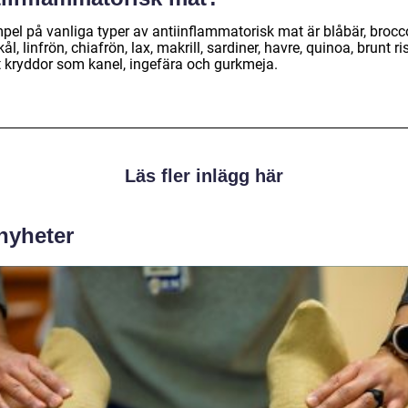
pel på vanliga typer av antiinflammatorisk mat är blåbär, brocco
ål, linfrön, chiafrön, lax, makrill, sardiner, havre, quinoa, brunt ris
 kryddor som kanel, ingefära och gurkmeja.
Läs fler inlägg här
 nyheter