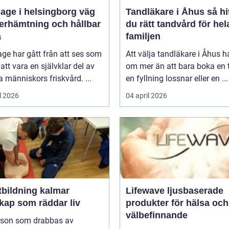
ge i helsingborg väg
Tandläkare i Åhus så hittar
återhämtning och hållbar
du rätt tandvård för hel
a
familjen
ge har gått från att ses som
Att välja tandläkare i Åhus h
l att vara en självklar del av
om mer än att bara boka en t
människors friskvård. ...
en fyllning lossnar eller en ...
l 2026
04 april 2026
tbildning kalmar
Lifewave ljusbaserade
kap som räddar liv
produkter för hälsa och
välbefinnande
rson som drabbas av