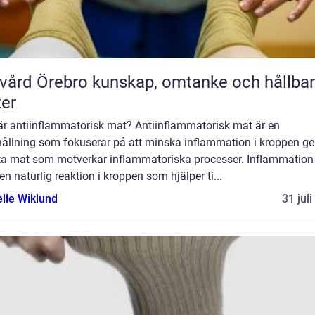
rebro kunskap, omtanke och hållbara
ter
är antiinflammatorisk mat? Antiinflammatorisk mat är en
hållning som fokuserar på att minska inflammation i kroppen 
äta mat som motverkar inflammatoriska processer. Inflammation
en naturlig reaktion i kroppen som hjälper ti...
elle Wiklund
31 jul