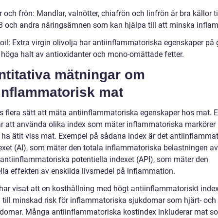
r och frön: Mandlar, valnötter, chiafrön och linfrön är bra källor ti
 och andra näringsämnen som kan hjälpa till att minska infla
 oil: Extra virgin olivolja har antiinflammatoriska egenskaper på
 höga halt av antioxidanter och mono-omättade fetter.
ntitativa mätningar om
iinflammatorisk mat
ns flera sätt att mäta antiinflammatoriska egenskaper hos mat. E
r att använda olika index som mäter inflammatoriska markörer i
tt ha ätit viss mat. Exempel på sådana index är det antiinflamma
exet (AI), som mäter den totala inflammatoriska belastningen av
 antiinflammatoriska potentiella indexet (API), som mäter den
ella effekten av enskilda livsmedel på inflammation.
har visat att en kosthållning med högt antiinflammatoriskt index
 till minskad risk för inflammatoriska sjukdomar som hjärt- och
kdomar. Många antiinflammatoriska kostindex inkluderar mat s