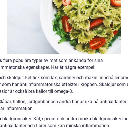
ns flera populära typer av mat som är kända för sina
lammatoriska egenskaper. Här är några exempel:
och skaldjur: Fet fisk som lax, sardiner och makrill innehåller o
or som har antiinflammatoriska effekter i kroppen. Skaldjur som 
lor är också bra källor till omega-3.
Blåbär, hallon, jordgubbar och andra bär är rika på antioxidante
ar inflammation.
a bladgrönsaker: Kål, spenat och andra mörka bladgrönsaker inn
antioxidanter och fibrer som kan minska inflammation.