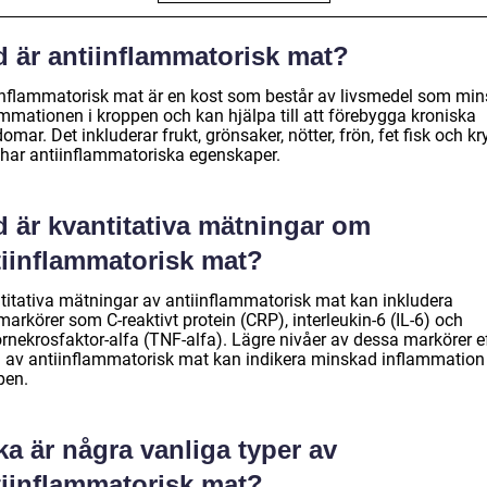
d är antiinflammatorisk mat?
inflammatorisk mat är en kost som består av livsmedel som min
ammationen i kroppen och kan hjälpa till att förebygga kroniska
omar. Det inkluderar frukt, grönsaker, nötter, frön, fet fisk och k
har antiinflammatoriska egenskaper.
d är kvantitativa mätningar om
tiinflammatorisk mat?
titativa mätningar av antiinflammatorisk mat kan inkludera
arkörer som C-reaktivt protein (CRP), interleukin-6 (IL-6) och
rnekrosfaktor-alfa (TNF-alfa). Lägre nivåer av dessa markörer e
g av antiinflammatorisk mat kan indikera minskad inflammation 
pen.
ka är några vanliga typer av
tiinflammatorisk mat?