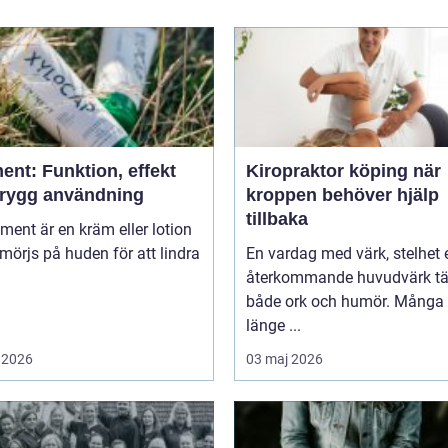
ent: Funktion, effekt
Kiropraktor köping när
trygg användning
kroppen behöver hjälp
tillbaka
niment är en kräm eller lotion
örjs på huden för att lindra
En vardag med värk, stelhet e
återkommande huvudvärk tä
både ork och humör. Många 
länge ...
 2026
03 maj 2026