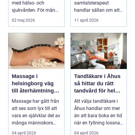
med hälso- och
samtalsterapeut
sjukvården. För många
handlar sällan om att
i Svedala handlar v...
vara svag....
02 maj 2026
11 april 2026
Massage i
Tandläkare i Åhus
helsingborg väg
så hittar du rätt
till återhämtning
tandvård för hela
och hållbar hälsa
familjen
Massage har gått från
Att välja tandläkare i
att ses som lyx till att
Åhus handlar om mer
vara en självklar del av
än att bara boka en tid
många människors
när en fyllning lossnar
friskvård. ...
eller en ...
04 april 2026
04 april 2026