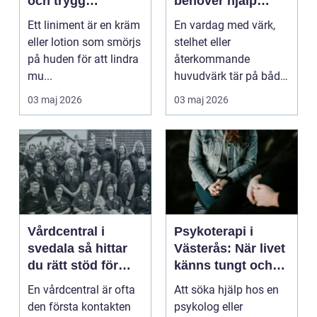
och trygg
behöver hjälp
användning
tillbaka
Ett liniment är en kräm
En vardag med värk,
eller lotion som smörjs
stelhet eller
på huden för att lindra
återkommande
mu...
huvudvärk tär på både
ork och humör. Många
03 maj 2026
03 maj 2026
går länge ...
Vårdcentral i
Psykoterapi i
svedala så hittar
Västerås: När livet
du rätt stöd för
känns tungt och
hela familjen
du behöver prata
En vårdcentral är ofta
Att söka hjälp hos en
med någon
den första kontakten
psykolog eller