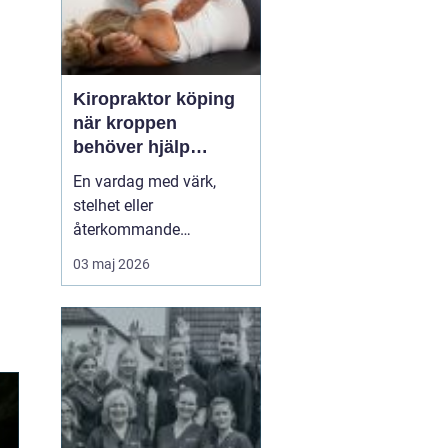
Kiropraktor köping
när kroppen
behöver hjälp
tillbaka
En vardag med värk,
stelhet eller
återkommande
huvudvärk tär på både
03 maj 2026
ork och humör. Många
går länge med sina
besvär och tänker att det
går nog över. Ofta gör
det inte det. En
legitimerad kiropraktor
kan hjälpa kroppen att
återfå rörlighet, minska