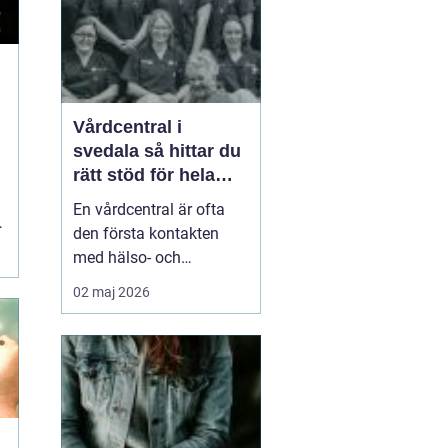
smä...
t
Vårdcentral i
svedala så hittar du
rätt stöd för hela
familjen
En vårdcentral är ofta
den första kontakten
med hälso- och
sjukvården. För många i
02 maj 2026
Svedala handlar valet
om att hitta en trygg
plats där både barn,
vuxna och äldre får hjälp
under samma tak. I en
tid med högt tempo och