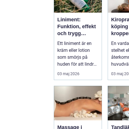
Liniment:
Kiropr
Funktion, effekt
köping nä
och trygg
kroppe
användning
behöve
Ett liniment är en
En varda
tillbaka
kräm eller lotion
stelhet el
som smörjs på
återko
huden för att lindra
huvudvär
mu...
både ork
03 maj 2026
03 maj 2
humör. 
länge ...
Massage i
Tandläk