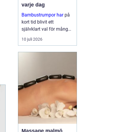
varje dag
Bambustrumpor har
på
kort tid blivit ett
självklart val för många
som vill kombinera
10 juli 2026
komfort, funktion och
omtanke om miljön. För
den so...
Massage malmö