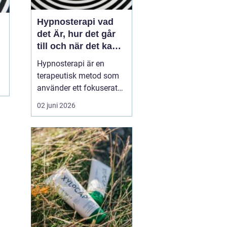
Hypnosterapi vad
det Är, hur det går
till och när det kan
hjälpa
Hypnosterapi är en
terapeutisk metod som
använder ett fokuserat
och avslappnat
02 juni 2026
sinnestillstånd för att
påverka mönster i det
undermedvetna. Genom
att kombinera
samtalsterapi med
hypnos kan människor
förändra reaktioner,
känslor och beteenden
som läng...