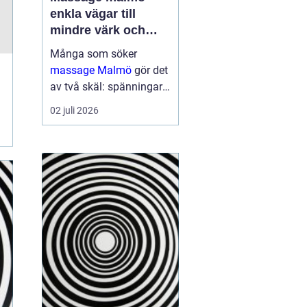
enkla vägar till
mindre värk och
mer energi
Många som söker
massage Malmö
gör det
av två skäl: spänningar
och smärta har blivit för
02 juli 2026
mycket, eller behovet av
återhämtning har vuxit
sig starkare än
vardagens tempo.
Samtidigt kan utbudet
kän...