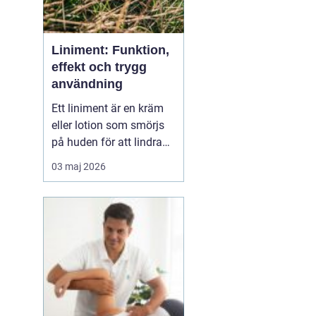
Liniment: Funktion,
effekt och trygg
användning
Ett liniment är en kräm
eller lotion som smörjs
på huden för att lindra
muskelvärk, stelhet och
03 maj 2026
ibland också ledbesvär.
Effekten bygger ofta på
ämnen som stimulerar
blodcirkulationen och
påve...