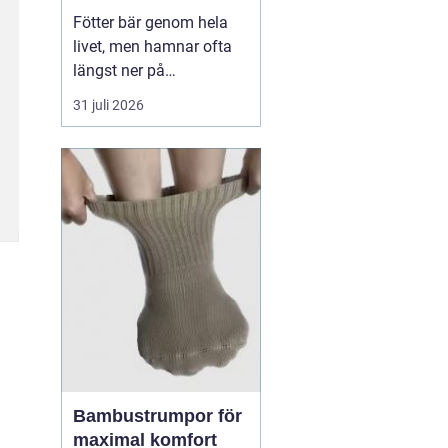
Fötter bär genom hela
livet, men hamnar ofta
längst ner på
prioriteringslistan.
31 juli 2026
Många söker hjälp först
när smärtan redan
påverkar vardagen.
Samtidigt visar
erfarenhet från
fotvårdskliniker i och
omkring Örebro att
regelbunden fotvård kan
förebygga e...
Bambustrumpor för
maximal komfort