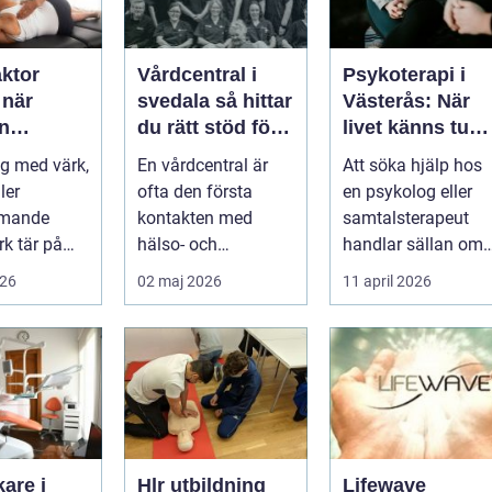
aktor
Vårdcentral i
Psykoterapi i
r
svedala så hittar
Västerås: När
n
du rätt stöd för
livet känns tung
r hjälp
hela familjen
och du behöver
g med värk,
En vårdcentral är
Att söka hjälp hos
prata med
ler
ofta den första
en psykolog eller
någon
mmande
kontakten med
samtalsterapeut
k tär på
hälso- och
handlar sällan om
 och
sjukvården. För
att vara svag....
026
02 maj 2026
11 april 2026
Många går
många i Svedala
handlar v...
are i
Hlr utbildning
Lifewave