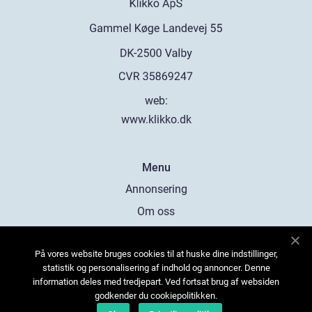
web:
www.klikko.dk
Menu
Annonsering
Om oss
Cookies
På vores website bruges cookies til at huske dine indstillinger,
Kontakta oss
statistik og personalisering af indhold og annoncer. Denne
Sitemap
information deles med tredjepart. Ved fortsat brug af websiden
godkender du cookiepolitikken.