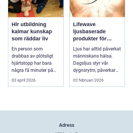
Hlr utbildning
Lifewave
kalmar kunskap
ljusbaserade
som räddar liv
produkter för
hälsa och
En person som
Ljus har alltid påverkat
välbefinnande
drabbas av plötsligt
människans hälsa.
hjärtstopp har bara
Dagsljus styr vår
några få minuter på
dygnsrytm, påverkar
sig. För varje minut
humör, sömn och ene...
03 april 2026
03 februari 2026
utan...
Adress