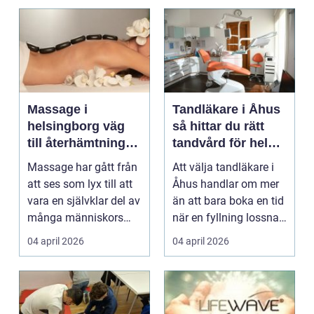
Massage i
Tandläkare i Åhus
helsingborg väg
så hittar du rätt
till återhämtning
tandvård för hela
och hållbar hälsa
familjen
Massage har gått från
Att välja tandläkare i
att ses som lyx till att
Åhus handlar om mer
vara en självklar del av
än att bara boka en tid
många människors
när en fyllning lossnar
friskvård. ...
eller en ...
04 april 2026
04 april 2026