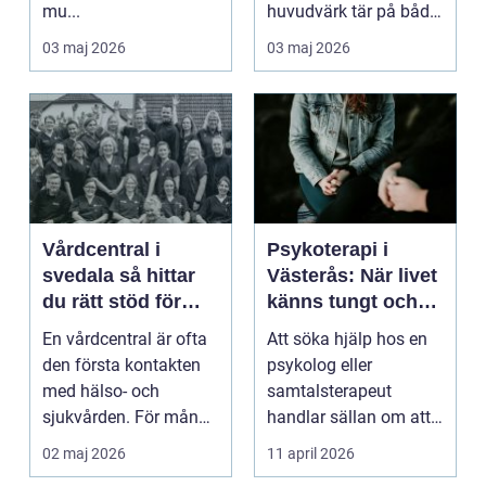
mu...
huvudvärk tär på både
ork och humör. Många
03 maj 2026
03 maj 2026
går länge ...
Vårdcentral i
Psykoterapi i
svedala så hittar
Västerås: När livet
du rätt stöd för
känns tungt och
hela familjen
du behöver prata
En vårdcentral är ofta
Att söka hjälp hos en
med någon
den första kontakten
psykolog eller
med hälso- och
samtalsterapeut
sjukvården. För många
handlar sällan om att
i Svedala handlar v...
vara svag....
02 maj 2026
11 april 2026