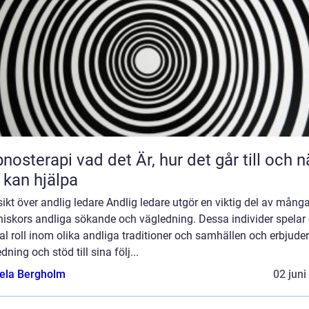
 vad det Är, hur det går till och när
 kan hjälpa
ikt över andlig ledare Andlig ledare utgör en viktig del av mång
iskors andliga sökande och vägledning. Dessa individer spelar
al roll inom olika andliga traditioner och samhällen och erbjuder
dning och stöd till sina följ...
ela Bergholm
02 juni