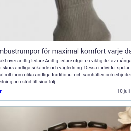
bustrumpor för maximal komfort varje d
ikt över andlig ledare Andlig ledare utgör en viktig del av mång
iskors andliga sökande och vägledning. Dessa individer spelar
al roll inom olika andliga traditioner och samhällen och erbjuder
dning och stöd till sina följ...
n
10 jul