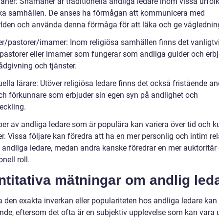
ner: Shamaner är traditionella andliga ledare inom vissa urfol
a samhällen. De anses ha förmågan att kommunicera med
lden och använda denna förmåga för att läka och ge väglednin
er/pastorer/imamer: Inom religiösa samhällen finns det vanligtv
, pastorer eller imamer som fungerar som andliga guider och erb
ådgivning och tjänster.
uella lärare: Utöver religiösa ledare finns det också fristående an
och förkunnare som erbjuder sin egen syn på andlighet och
eckling.
per av andliga ledare som är populära kan variera över tid och ku
r. Vissa följare kan föredra att ha en mer personlig och intim rel
 andliga ledare, medan andra kanske föredrar en mer auktoritär e
onell roll.
titativa mätningar om andlig led
a den exakta inverkan eller populariteten hos andliga ledare kan
de, eftersom det ofta är en subjektiv upplevelse som kan vara u