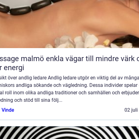
almö enkla vägar till mindre värk och
 energi
ikt över andlig ledare Andlig ledare utgör en viktig del av mång
iskors andliga sökande och vägledning. Dessa individer spelar
al roll inom olika andliga traditioner och samhällen och erbjuder
dning och stöd till sina följ...
 Vinde
02 jul