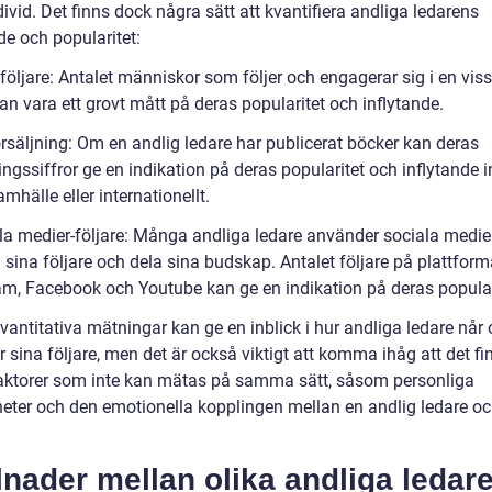
divid. Det finns dock några sätt att kvantifiera andliga ledarens
de och popularitet:
följare: Antalet människor som följer och engagerar sig i en viss
an vara ett grovt mått på deras popularitet och inflytande.
rsäljning: Om en andlig ledare har publicerat böcker kan deras
ingssiffror ge en indikation på deras popularitet och inflytande 
amhälle eller internationellt.
la medier-följare: Många andliga ledare använder sociala medier
ll sina följare och dela sina budskap. Antalet följare på plattfor
am, Facebook och Youtube kan ge en indikation på deras popular
vantitativa mätningar kan ge en inblick i hur andliga ledare når
 sina följare, men det är också viktigt att komma ihåg att det fi
aktorer som inte kan mätas på samma sätt, såsom personliga
heter och den emotionella kopplingen mellan en andlig ledare o
lnader mellan olika andliga ledar