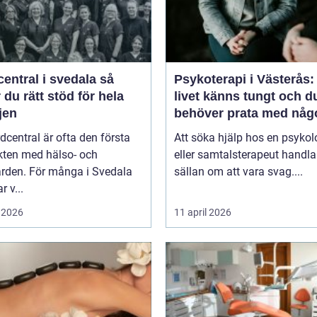
entral i svedala så
Psykoterapi i Västerås:
r du rätt stöd för hela
livet känns tungt och d
jen
behöver prata med någ
dcentral är ofta den första
Att söka hjälp hos en psykol
kten med hälso- och
eller samtalsterapeut handla
ården. För många i Svedala
sällan om att vara svag....
r v...
 2026
11 april 2026