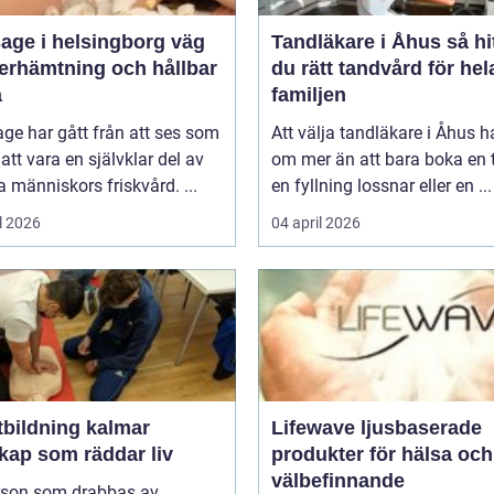
ge i helsingborg väg
Tandläkare i Åhus så hittar
återhämtning och hållbar
du rätt tandvård för hel
a
familjen
ge har gått från att ses som
Att välja tandläkare i Åhus h
l att vara en självklar del av
om mer än att bara boka en t
människors friskvård. ...
en fyllning lossnar eller en ...
l 2026
04 april 2026
tbildning kalmar
Lifewave ljusbaserade
kap som räddar liv
produkter för hälsa och
välbefinnande
rson som drabbas av