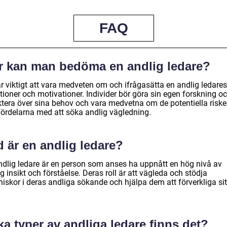
FAQ
r kan man bedöma en andlig ledare?
r viktigt att vara medveten om och ifrågasätta en andlig ledares
tioner och motivationer. Individer bör göra sin egen forskning o
ektera över sina behov och vara medvetna om de potentiella risk
fördelarna med att söka andlig vägledning.
 är en andlig ledare?
ndlig ledare är en person som anses ha uppnått en hög nivå av
g insikt och förståelse. Deras roll är att vägleda och stödja
skor i deras andliga sökande och hjälpa dem att förverkliga sitt
.
ka typer av andliga ledare finns det?