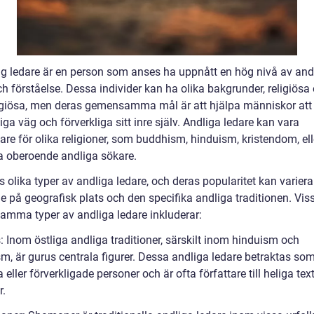
ig ledare är en person som anses ha uppnått en hög nivå av and
ch förståelse. Dessa individer kan ha olika bakgrunder, religiösa 
ligiösa, men deras gemensamma mål är att hjälpa människor att 
iga väg och förverkliga sitt inre själv. Andliga ledare kan vara
are för olika religioner, som buddhism, hinduism, kristendom, ell
a oberoende andliga sökare.
s olika typer av andliga ledare, och deras popularitet kan variera
e på geografisk plats och den specifika andliga traditionen. Vis
mma typer av andliga ledare inkluderar:
 Inom östliga andliga traditioner, särskilt inom hinduism och
m, är gurus centrala figurer. Dessa andliga ledare betraktas so
 eller förverkligade personer och är ofta författare till heliga tex
r.