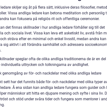
ledare skiljer sig åt på flera sätt, inklusive deras filosofier, meto
oller. Vissa andliga ledare kan betona meditation och personlig ti
ndra kan fokusera på religiös rit och offentliga ceremonier.
an det finnas skillnader i hur andliga ledare förhåller sig till det
la och sociala livet. Vissa kan leva ett asketiskt liv, avstå från ma
och sträva efter en minimal och enkel livsstil, medan andra kan
a sig aktivt i att förändra samhället och adressera socioekono
.
illnader speglar ofta de olika andliga traditionerna de är en del
 individuella uttrycken och tolkningarna av andlighet.
sk genomgång av för- och nackdelar med olika andliga ledare
kt sett har det funnits både för- och nackdelar med olika typer a
 ledare. Å ena sidan kan andliga ledare fungera som guider och 
per människor att hitta en djupare mening och syfte i sina liv. 
 tröst och stöd under svåra tider och fungera som mentorer i and
ng.