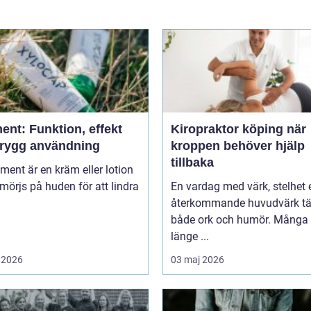
ent: Funktion, effekt
Kiropraktor köping när
trygg användning
kroppen behöver hjälp
tillbaka
niment är en kräm eller lotion
örjs på huden för att lindra
En vardag med värk, stelhet e
återkommande huvudvärk tä
både ork och humör. Många 
länge ...
 2026
03 maj 2026