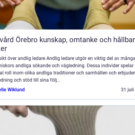
rebro kunskap, omtanke och hållbara
ter
ikt över andlig ledare Andlig ledare utgör en viktig del av mång
iskors andliga sökande och vägledning. Dessa individer spelar
al roll inom olika andliga traditioner och samhällen och erbjuder
dning och stöd till sina följ...
elle Wiklund
31 jul