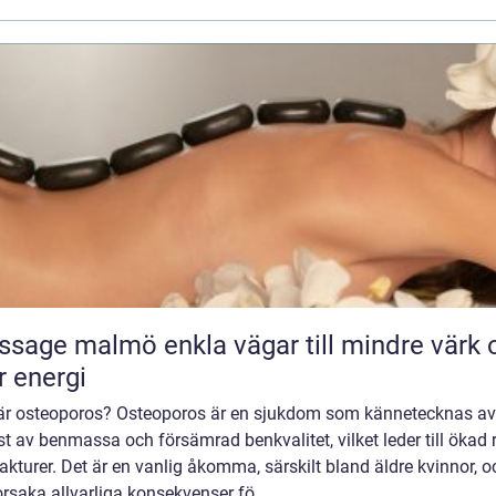
almö enkla vägar till mindre värk och
 energi
är osteoporos? Osteoporos är en sjukdom som kännetecknas av
st av benmassa och försämrad benkvalitet, vilket leder till ökad 
rakturer. Det är en vanlig åkomma, särskilt bland äldre kvinnor, o
rsaka allvarliga konsekvenser fö...