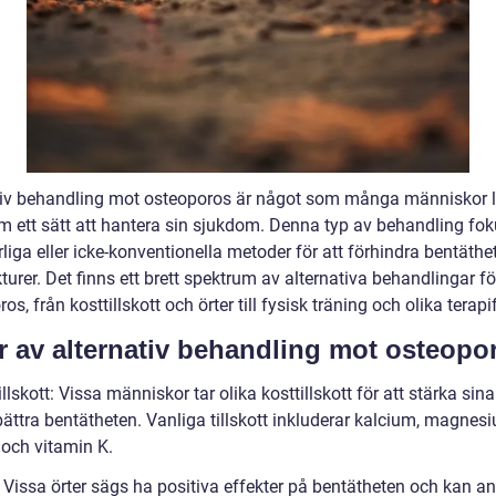
tiv behandling mot osteoporos är något som många människor l
om ett sätt att hantera sin sjukdom. Denna typ av behandling fok
liga eller icke-konventionella metoder för att förhindra bentäthe
turer. Det finns ett brett spektrum av alternativa behandlingar fö
os, från kosttillskott och örter till fysisk träning och olika terap
r av alternativ behandling mot osteopo
illskott: Vissa människor tar olika kosttillskott för att stärka sin
ättra bentätheten. Vanliga tillskott inkluderar kalcium, magnesi
 och vitamin K.
r: Vissa örter sägs ha positiva effekter på bentätheten och kan 