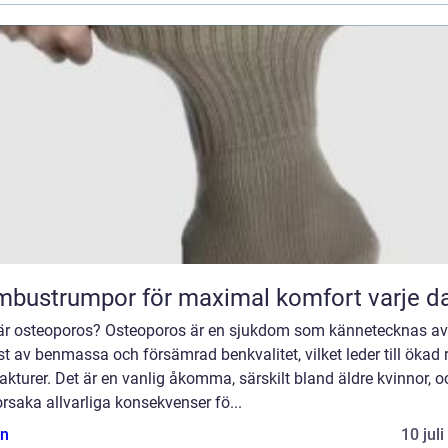
bustrumpor för maximal komfort varje d
är osteoporos? Osteoporos är en sjukdom som kännetecknas av
st av benmassa och försämrad benkvalitet, vilket leder till ökad 
rakturer. Det är en vanlig åkomma, särskilt bland äldre kvinnor, o
rsaka allvarliga konsekvenser fö...
n
10 jul