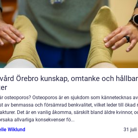
rebro kunskap, omtanke och hållbara
ter
är osteoporos? Osteoporos är en sjukdom som kännetecknas av
st av benmassa och försämrad benkvalitet, vilket leder till ökad 
rakturer. Det är en vanlig åkomma, särskilt bland äldre kvinnor, o
rsaka allvarliga konsekvenser fö...
elle Wiklund
31 jul