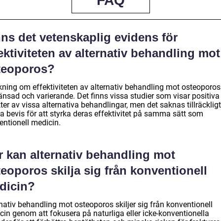
FAQ
ns det vetenskaplig evidens för
ektiviteten av alternativ behandling mot
teoporos?
kning om effektiviteten av alternativ behandling mot osteoporos
änsad och varierande. Det finns vissa studier som visar positiva
ter av vissa alternativa behandlingar, men det saknas tillräckli
a bevis för att styrka deras effektivitet på samma sätt som
entionell medicin.
r kan alternativ behandling mot
eoporos skilja sig från konventionell
dicin?
nativ behandling mot osteoporos skiljer sig från konventionell
cin genom att fokusera på naturliga eller icke-konventionella