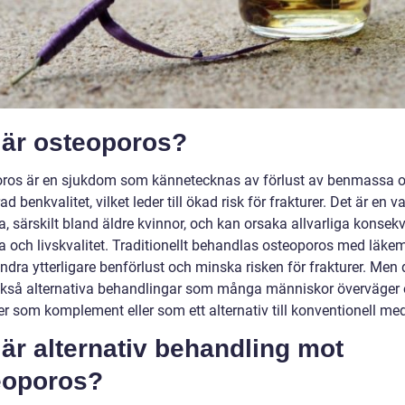
 är osteoporos?
ros är en sjukdom som kännetecknas av förlust av benmassa 
d benkvalitet, vilket leder till ökad risk för frakturer. Det är en v
 särskilt bland äldre kvinnor, och kan orsaka allvarliga konsek
a och livskvalitet. Traditionellt behandlas osteoporos med läkem
indra ytterligare benförlust och minska risken för frakturer. Men 
ckså alternativa behandlingar som många människor överväger
r som komplement eller som ett alternativ till konventionell med
är alternativ behandling mot
eoporos?