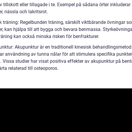
v tillskott eller tillagade i te. Exempel på sådana örter inkluderar
r, nässla och lakritsrot.
sk träning: Regelbunden träning, särskilt viktbärande övningar s
er, kan hjälpa till att bygga och bevara benmassa. Styrkeövning
räning kan också minska risken för benfrakturer.
unktur: Akupunktur är en traditionell kinesisk behandlingsmeto
rar användning av tunna nålar för att stimulera specifika punkte
 Vissa studier har visat positiva effekter av akupunktur på bent
ta relaterad till osteoporos.