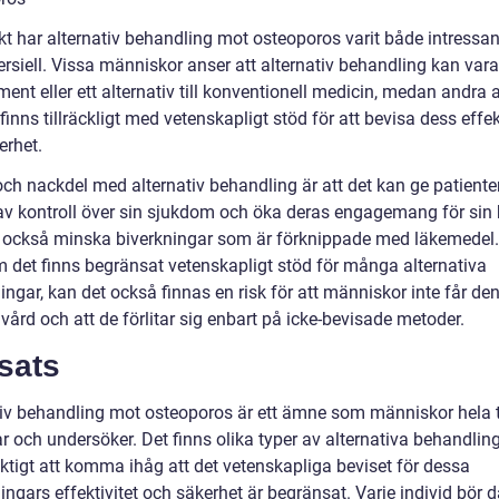
skt har alternativ behandling mot osteoporos varit både intressa
rsiell. Vissa människor anser att alternativ behandling kan vara
nt eller ett alternativ till konventionell medicin, medan andra a
 finns tillräckligt med vetenskapligt stöd för att bevisa dess effek
erhet.
och nackdel med alternativ behandling är att det kan ge patiente
av kontroll över sin sjukdom och öka deras engagemang för sin 
 också minska biverkningar som är förknippade med läkemedel
m det finns begränsat vetenskapligt stöd för många alternativa
ngar, kan det också finnas en risk för att människor inte får de
vård och att de förlitar sig enbart på icke-bevisade metoder.
sats
tiv behandling mot osteoporos är ett ämne som människor hela 
r och undersöker. Det finns olika typer av alternativa behandlin
iktigt att komma ihåg att det vetenskapliga beviset för dessa
ngars effektivitet och säkerhet är begränsat. Varje individ bör d