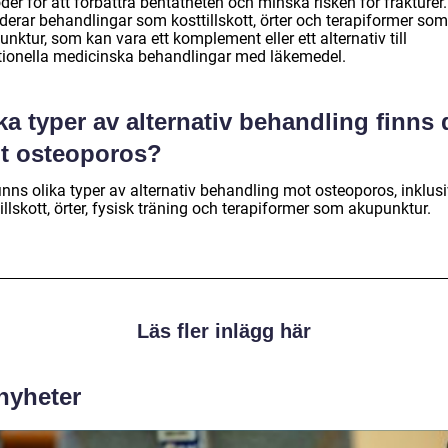
er för att förbättra bentätheten och minska risken för frakturer.
derar behandlingar som kosttillskott, örter och terapiformer som
nktur, som kan vara ett komplement eller ett alternativ till
itionella medicinska behandlingar med läkemedel.
ka typer av alternativ behandling finns 
t osteoporos?
inns olika typer av alternativ behandling mot osteoporos, inklus
illskott, örter, fysisk träning och terapiformer som akupunktur.
Läs fler inlägg här
 nyheter