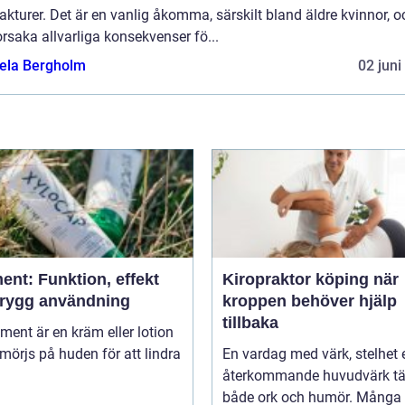
rakturer. Det är en vanlig åkomma, särskilt bland äldre kvinnor, o
rsaka allvarliga konsekvenser fö...
ela Bergholm
02 juni
ent: Funktion, effekt
Kiropraktor köping när
trygg användning
kroppen behöver hjälp
tillbaka
niment är en kräm eller lotion
örjs på huden för att lindra
En vardag med värk, stelhet e
återkommande huvudvärk tä
både ork och humör. Många 