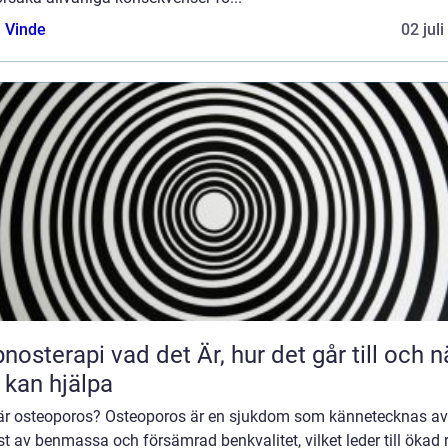
 Vinde
02 jul
 vad det Är, hur det går till och när
 kan hjälpa
är osteoporos? Osteoporos är en sjukdom som kännetecknas av
st av benmassa och försämrad benkvalitet, vilket leder till ökad 