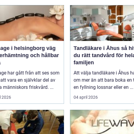
ge i helsingborg väg
Tandläkare i Åhus så hittar
återhämtning och hållbar
du rätt tandvård för hel
a
familjen
ge har gått från att ses som
Att välja tandläkare i Åhus h
l att vara en självklar del av
om mer än att bara boka en t
människors friskvård. ...
en fyllning lossnar eller en ...
l 2026
04 april 2026