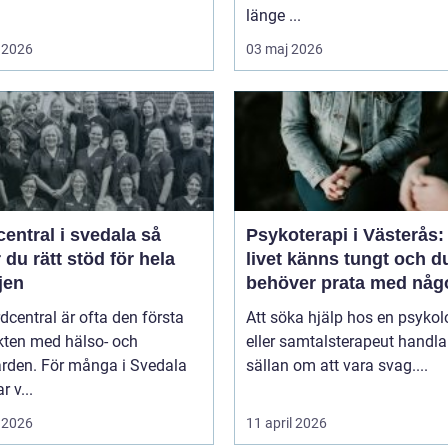
länge ...
 2026
03 maj 2026
entral i svedala så
Psykoterapi i Västerås:
r du rätt stöd för hela
livet känns tungt och d
jen
behöver prata med någ
dcentral är ofta den första
Att söka hjälp hos en psykol
kten med hälso- och
eller samtalsterapeut handla
ården. För många i Svedala
sällan om att vara svag....
r v...
 2026
11 april 2026