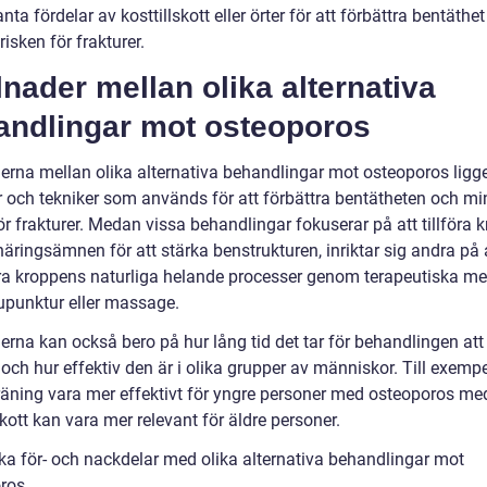
anta fördelar av kosttillskott eller örter för att förbättra bentäthet 
isken för frakturer.
lnader mellan olika alternativa
andlingar mot osteoporos
derna mellan olika alternativa behandlingar mot osteoporos ligge
 och tekniker som används för att förbättra bentätheten och m
ör frakturer. Medan vissa behandlingar fokuserar på att tillföra 
näringsämnen för att stärka benstrukturen, inriktar sig andra på 
ra kroppens naturliga helande processer genom terapeutiska me
punktur eller massage.
erna kan också bero på hur lång tid det tar för behandlingen att
 och hur effektiv den är i olika grupper av människor. Till exemp
träning vara mer effektivt för yngre personer med osteoporos m
skott kan vara mer relevant för äldre personer.
ska för- och nackdelar med olika alternativa behandlingar mot
ros