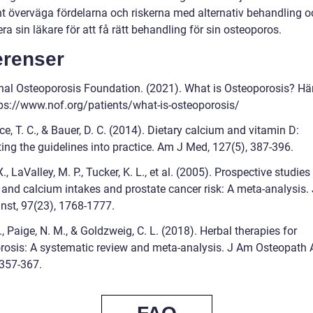
t överväga fördelarna och riskerna med alternativ behandling o
ra sin läkare för att få rätt behandling för sin osteoporos.
erenser
nal Osteoporosis Foundation. (2021). What is Osteoporosis? H
tps://www.nof.org/patients/what-is-osteoporosis/
e, T. C., & Bauer, D. C. (2014). Dietary calcium and vitamin D:
ing the guidelines into practice. Am J Med, 127(5), 387-396.
., LaValley, M. P., Tucker, K. L., et al. (2005). Prospective studies
 and calcium intakes and prostate cancer risk: A meta-analysis. 
Inst, 97(23), 1768-1777.
., Paige, N. M., & Goldzweig, C. L. (2018). Herbal therapies for
rosis: A systematic review and meta-analysis. J Am Osteopath 
 357-367.