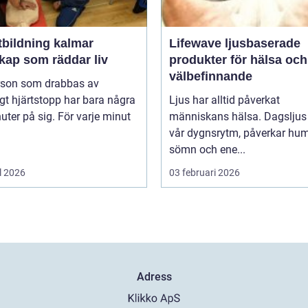
tbildning kalmar
Lifewave ljusbaserade
kap som räddar liv
produkter för hälsa och
välbefinnande
rson som drabbas av
igt hjärtstopp har bara några
Ljus har alltid påverkat
uter på sig. För varje minut
människans hälsa. Dagsljus 
vår dygnsrytm, påverkar hum
sömn och ene...
l 2026
03 februari 2026
Adress