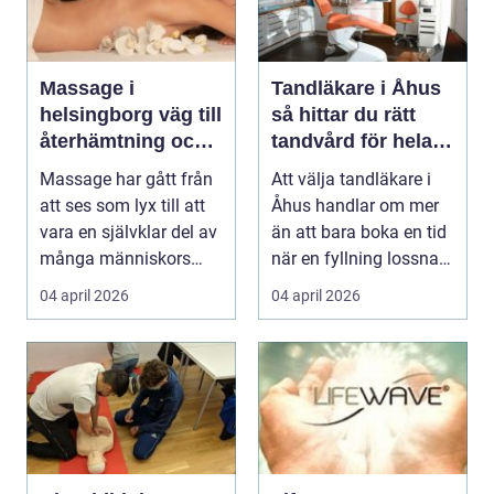
Massage i
Tandläkare i Åhus
helsingborg väg till
så hittar du rätt
återhämtning och
tandvård för hela
hållbar hälsa
familjen
Massage har gått från
Att välja tandläkare i
att ses som lyx till att
Åhus handlar om mer
vara en självklar del av
än att bara boka en tid
många människors
när en fyllning lossnar
friskvård. ...
eller en ...
04 april 2026
04 april 2026