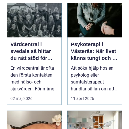
Vårdcentral i
Psykoterapi i
svedala så hittar
Västerås: När livet
du rätt stöd för
känns tungt och du
hela familjen
behöver prata med
En vårdcentral är ofta
Att söka hjälp hos en
någon
den första kontakten
psykolog eller
med hälso- och
samtalsterapeut
sjukvården. För många
handlar sällan om att
i Svedala handlar v...
vara svag....
02 maj 2026
11 april 2026