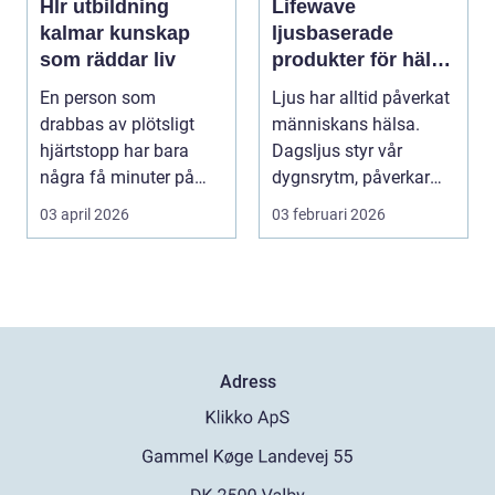
Hlr utbildning
Lifewave
kalmar kunskap
ljusbaserade
som räddar liv
produkter för hälsa
och välbefinnande
En person som
Ljus har alltid påverkat
drabbas av plötsligt
människans hälsa.
hjärtstopp har bara
Dagsljus styr vår
några få minuter på
dygnsrytm, påverkar
sig. För varje minut
humör, sömn och ene...
03 april 2026
03 februari 2026
utan...
Adress