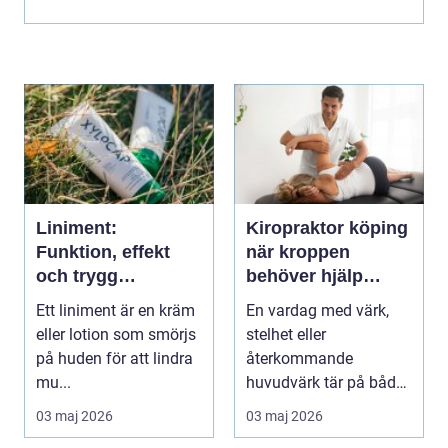
sjukdomar...
Liniment:
Kiropraktor köping
Funktion, effekt
när kroppen
och trygg
behöver hjälp
användning
tillbaka
Ett liniment är en kräm
En vardag med värk,
eller lotion som smörjs
stelhet eller
på huden för att lindra
återkommande
mu...
huvudvärk tär på både
ork och humör. Många
03 maj 2026
03 maj 2026
går länge ...