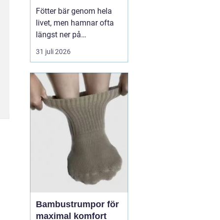
Fötter bär genom hela
livet, men hamnar ofta
längst ner på
prioriteringslistan.
31 juli 2026
Många söker hjälp först
när smärtan redan
påverkar vardagen.
Samtidigt visar
erfarenhet från
fotvårdskliniker i och
omkring Örebro att
regelbunden fotvård kan
förebygga e...
Bambustrumpor för
maximal komfort