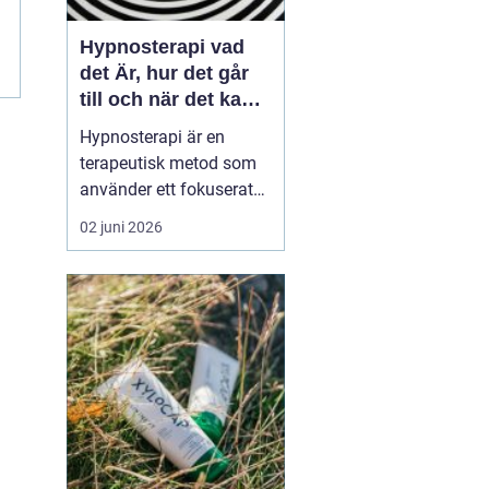
Hypnosterapi vad
det Är, hur det går
till och när det kan
hjälpa
Hypnosterapi är en
terapeutisk metod som
använder ett fokuserat
och avslappnat
02 juni 2026
sinnestillstånd för att
påverka mönster i det
undermedvetna. Genom
att kombinera
samtalsterapi med
hypnos kan människor
förändra reaktioner,
känslor och beteenden
som läng...