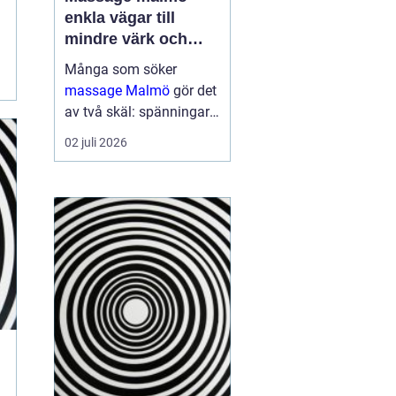
enkla vägar till
mindre värk och
mer energi
Många som söker
massage Malmö
gör det
av två skäl: spänningar
och smärta har blivit för
02 juli 2026
mycket, eller behovet av
återhämtning har vuxit
sig starkare än
vardagens tempo.
Samtidigt kan utbudet
kän...