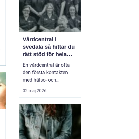
smä...
t
Vårdcentral i
svedala så hittar du
rätt stöd för hela
familjen
En vårdcentral är ofta
den första kontakten
med hälso- och
sjukvården. För många i
02 maj 2026
Svedala handlar valet
om att hitta en trygg
plats där både barn,
vuxna och äldre får hjälp
under samma tak. I en
tid med högt tempo och