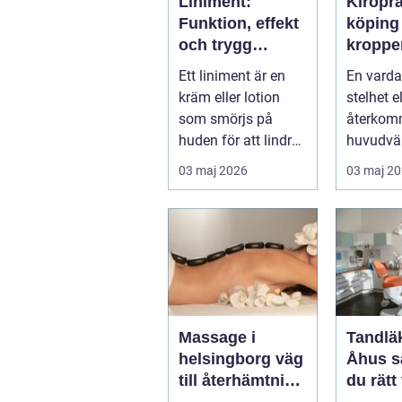
Liniment:
Kiropr
Funktion, effekt
köping nä
och trygg
kroppe
användning
behöve
Ett liniment är en
En varda
tillbaka
kräm eller lotion
stelhet el
som smörjs på
återko
huden för att lindra
huvudvär
mu...
både ork
03 maj 2026
03 maj 2
humör. 
länge ...
Massage i
Tandläk
helsingborg väg
Åhus så hittar
till återhämtning
du rätt
och hållbar
för hel