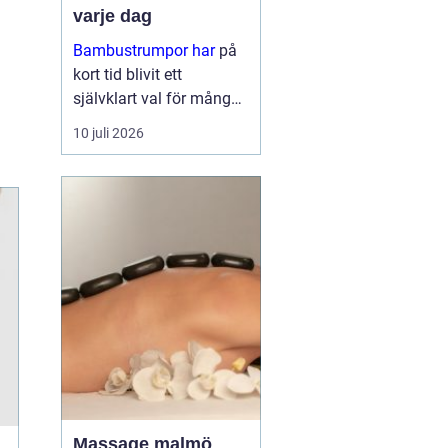
varje dag
Bambustrumpor har
på
kort tid blivit ett
självklart val för många
som vill kombinera
10 juli 2026
komfort, funktion och
omtanke om miljön. För
den so...
Massage malmö