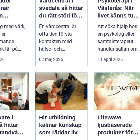
aktor
Vårdcentral i
Psykoterapi i
r
svedala så hittar
Västerås: När
n
du rätt stöd för
livet känns tung
r hjälp
hela familjen
och du behöver
g med värk,
En vårdcentral är
Att söka hjälp hos
prata med
ler
ofta den första
en psykolog eller
någon
mmande
kontakten med
samtalsterapeut
k tär på
hälso- och
handlar sällan om
 och
sjukvården. För
att vara svag....
026
02 maj 2026
11 april 2026
Många går
många i Svedala
handlar v...
are i
Hlr utbildning
Lifewave
kalmar kunskap
ljusbaserade
 tandvård
som räddar liv
produkter för
a familjen
hälsa och