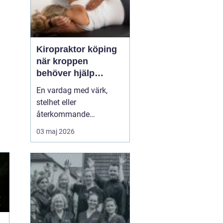
Kiropraktor köping
när kroppen
behöver hjälp
tillbaka
En vardag med värk,
stelhet eller
återkommande
huvudvärk tär på både
03 maj 2026
ork och humör. Många
går länge med sina
besvär och tänker att det
går nog över. Ofta gör
det inte det. En
legitimerad kiropraktor
kan hjälpa kroppen att
återfå rörlighet, minska