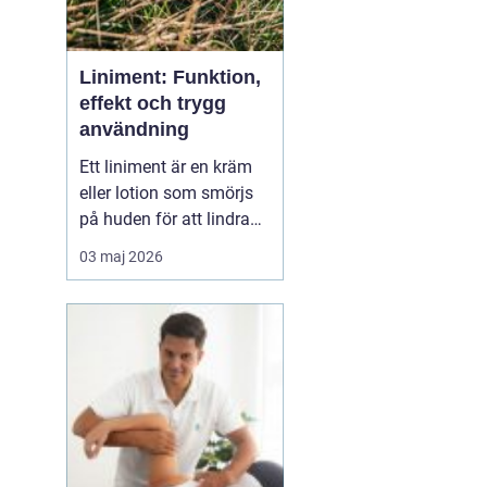
Liniment: Funktion,
effekt och trygg
användning
Ett liniment är en kräm
eller lotion som smörjs
på huden för att lindra
muskelvärk, stelhet och
03 maj 2026
ibland också ledbesvär.
Effekten bygger ofta på
ämnen som stimulerar
blodcirkulationen och
påve...