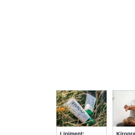
Liniment:
Kiropr