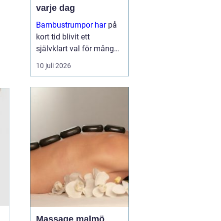
varje dag
Bambustrumpor har
på
kort tid blivit ett
självklart val för många
som vill kombinera
10 juli 2026
komfort, funktion och
omtanke om miljön. För
den so...
Massage malmö