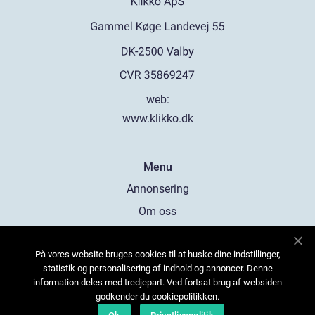
web:
www.klikko.dk
Menu
Annonsering
Om oss
Cookies
På vores website bruges cookies til at huske dine indstillinger,
Kontakta oss
statistik og personalisering af indhold og annoncer. Denne
Sitemap
information deles med tredjepart. Ved fortsat brug af websiden
godkender du cookiepolitikken.