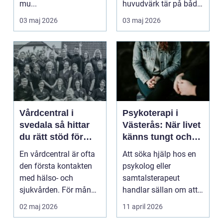
mu...
huvudvärk tär på både
ork och humör. Många
03 maj 2026
03 maj 2026
går länge ...
Vårdcentral i
Psykoterapi i
svedala så hittar
Västerås: När livet
du rätt stöd för
känns tungt och
hela familjen
du behöver prata
En vårdcentral är ofta
Att söka hjälp hos en
med någon
den första kontakten
psykolog eller
med hälso- och
samtalsterapeut
sjukvården. För många
handlar sällan om att
i Svedala handlar v...
vara svag....
02 maj 2026
11 april 2026