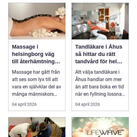
Massage i
Tandläkare i Åhus
helsingborg väg
så hittar du rätt
till återhämtning
tandvård för hela
och hållbar hälsa
familjen
Massage har gått från
Att välja tandläkare i
att ses som lyx till att
Åhus handlar om mer
vara en självklar del av
än att bara boka en tid
många människors
när en fyllning lossnar
friskvård. ...
eller en ...
04 april 2026
04 april 2026