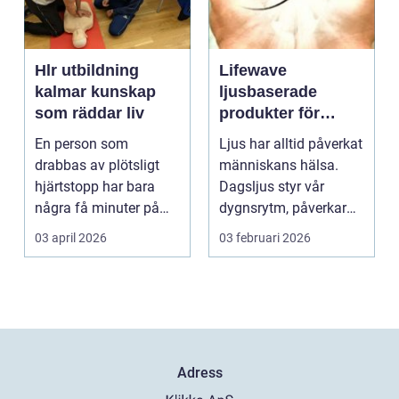
Hlr utbildning
Lifewave
kalmar kunskap
ljusbaserade
som räddar liv
produkter för
hälsa och
En person som
Ljus har alltid påverkat
välbefinnande
drabbas av plötsligt
människans hälsa.
hjärtstopp har bara
Dagsljus styr vår
några få minuter på
dygnsrytm, påverkar
sig. För varje minut
humör, sömn och ene...
03 april 2026
03 februari 2026
utan...
Adress