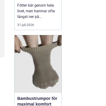
Fötter bär genom hela
livet, men hamnar ofta
längst ner på
prioriteringslistan.
31 juli 2026
Många söker hjälp först
när smärtan redan
påverkar vardagen.
Samtidigt visar
erfarenhet från
fotvårdskliniker i och
omkring Örebro att
regelbunden fotvård kan
förebygga e...
Bambustrumpor för
maximal komfort