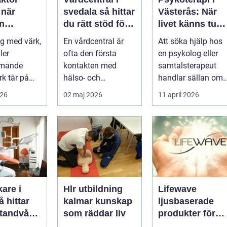
r
svedala så hittar
Västerås: När
n
du rätt stöd för
livet känns tung
r hjälp
hela familjen
och du behöver
g med värk,
En vårdcentral är
Att söka hjälp hos
prata med
ler
ofta den första
en psykolog eller
någon
mmande
kontakten med
samtalsterapeut
k tär på
hälso- och
handlar sällan om
 och
sjukvården. För
att vara svag....
026
02 maj 2026
11 april 2026
Många går
många i Svedala
handlar v...
are i
Hlr utbildning
Lifewave
kalmar kunskap
ljusbaserade
 tandvård
som räddar liv
produkter för
a familjen
hälsa och