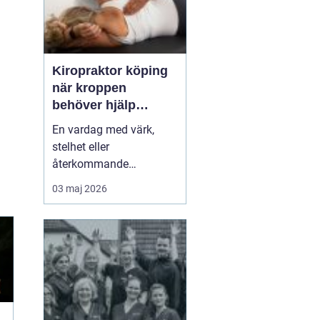
Kiropraktor köping
när kroppen
behöver hjälp
tillbaka
En vardag med värk,
stelhet eller
återkommande
huvudvärk tär på både
03 maj 2026
ork och humör. Många
går länge med sina
besvär och tänker att det
går nog över. Ofta gör
det inte det. En
legitimerad kiropraktor
kan hjälpa kroppen att
återfå rörlighet, minska