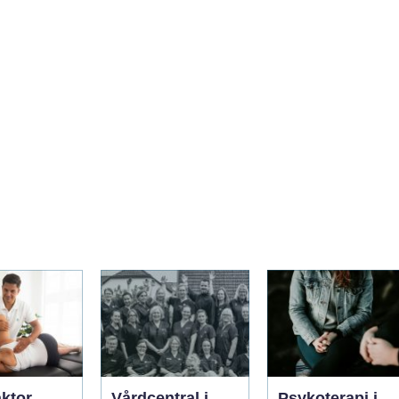
aktor
Vårdcentral i
Psykoterapi i