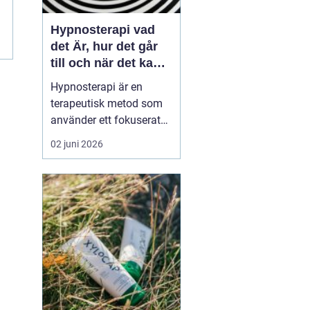
Hypnosterapi vad
det Är, hur det går
till och när det kan
hjälpa
Hypnosterapi är en
terapeutisk metod som
använder ett fokuserat
och avslappnat
02 juni 2026
sinnestillstånd för att
påverka mönster i det
undermedvetna. Genom
att kombinera
samtalsterapi med
hypnos kan människor
förändra reaktioner,
känslor och beteenden
som läng...