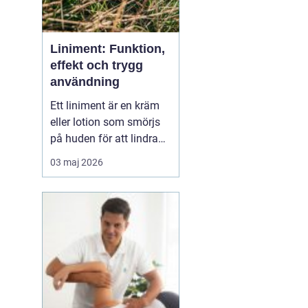
Liniment: Funktion,
effekt och trygg
användning
Ett liniment är en kräm
eller lotion som smörjs
på huden för att lindra
muskelvärk, stelhet och
03 maj 2026
ibland också ledbesvär.
Effekten bygger ofta på
ämnen som stimulerar
blodcirkulationen och
påve...