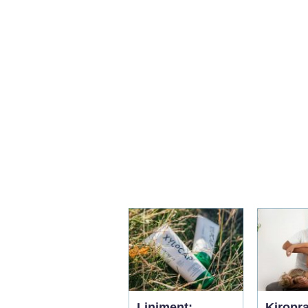
Liniment:
Kiropr