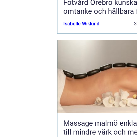
Fotvård Örebro kunskap,
omtanke och hållbara 
Isabelle Wiklund
3
Massage malmö enkla vägar
till mindre värk och m