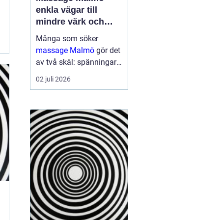
enkla vägar till
mindre värk och
mer energi
Många som söker
massage Malmö
gör det
av två skäl: spänningar
och smärta har blivit för
02 juli 2026
mycket, eller behovet av
återhämtning har vuxit
sig starkare än
vardagens tempo.
Samtidigt kan utbudet
kän...