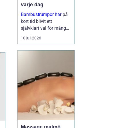
varje dag
Bambustrumpor har
på
kort tid blivit ett
självklart val för många
som vill kombinera
10 juli 2026
komfort, funktion och
omtanke om miljön. För
den so...
Massage malmö