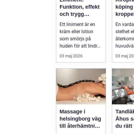
Funktion, effekt
köping nä
och trygg
kroppe
användning
behöve
Ett liniment är en
En varda
tillbaka
kräm eller lotion
stelhet el
som smörjs på
återko
huden för att lindra
huvudvär
mu...
både ork
03 maj 2026
03 maj 2
humör. 
länge ...
Massage i
Tandläk
helsingborg väg
Åhus så hittar
till återhämtning
du rätt
och hållbar
för hel