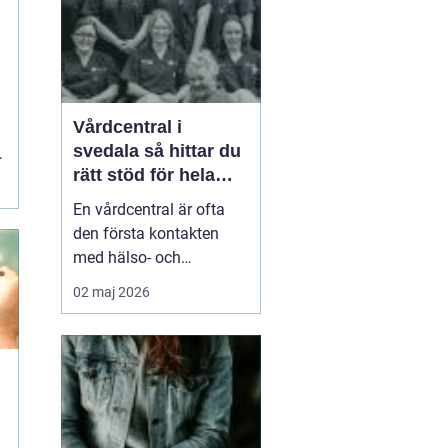
smä...
t
Vårdcentral i
svedala så hittar du
rätt stöd för hela
familjen
En vårdcentral är ofta
den första kontakten
med hälso- och
sjukvården. För många i
02 maj 2026
Svedala handlar valet
om att hitta en trygg
plats där både barn,
vuxna och äldre får hjälp
under samma tak. I en
tid med högt tempo och