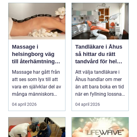
Massage i
Tandläkare i Åhus
helsingborg väg
så hittar du rätt
till återhämtning
tandvård för hela
och hållbar hälsa
familjen
Massage har gått från
Att välja tandläkare i
att ses som lyx till att
Åhus handlar om mer
vara en självklar del av
än att bara boka en tid
många människors
när en fyllning lossnar
friskvård. ...
eller en ...
04 april 2026
04 april 2026