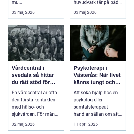
mu...
huvudvärk tär på både
ork och humör. Många
03 maj 2026
03 maj 2026
går länge ...
Vårdcentral i
Psykoterapi i
svedala så hittar
Västerås: När livet
du rätt stöd för
känns tungt och
hela familjen
du behöver prata
En vårdcentral är ofta
Att söka hjälp hos en
med någon
den första kontakten
psykolog eller
med hälso- och
samtalsterapeut
sjukvården. För många
handlar sällan om att
i Svedala handlar v...
vara svag....
02 maj 2026
11 april 2026