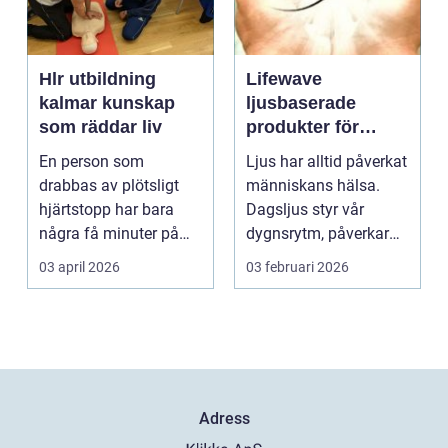
Hlr utbildning
Lifewave
kalmar kunskap
ljusbaserade
som räddar liv
produkter för
hälsa och
En person som
Ljus har alltid påverkat
välbefinnande
drabbas av plötsligt
människans hälsa.
hjärtstopp har bara
Dagsljus styr vår
några få minuter på
dygnsrytm, påverkar
sig. För varje minut
humör, sömn och ene...
03 april 2026
03 februari 2026
utan...
Adress