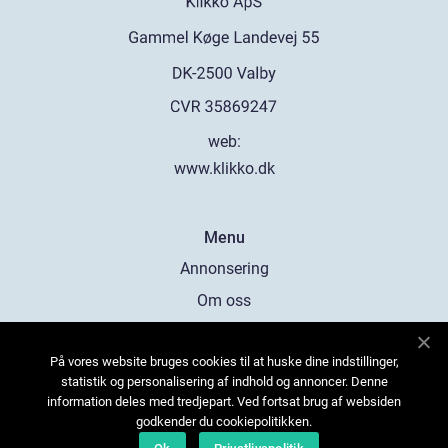
web:
www.klikko.dk
Menu
Annonsering
Om oss
Cookies
På vores website bruges cookies til at huske dine indstillinger,
Kontakta oss
statistik og personalisering af indhold og annoncer. Denne
Sitemap
information deles med tredjepart. Ved fortsat brug af websiden
godkender du cookiepolitikken.