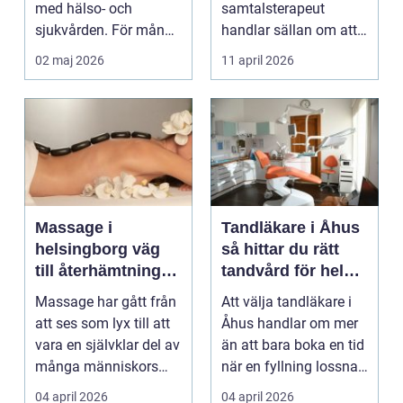
med hälso- och
samtalsterapeut
sjukvården. För många
handlar sällan om att
i Svedala handlar v...
vara svag....
02 maj 2026
11 april 2026
Massage i
Tandläkare i Åhus
helsingborg väg
så hittar du rätt
till återhämtning
tandvård för hela
och hållbar hälsa
familjen
Massage har gått från
Att välja tandläkare i
att ses som lyx till att
Åhus handlar om mer
vara en självklar del av
än att bara boka en tid
många människors
när en fyllning lossnar
friskvård. ...
eller en ...
04 april 2026
04 april 2026