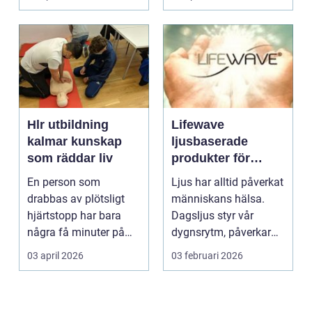
Hlr utbildning
Lifewave
kalmar kunskap
ljusbaserade
som räddar liv
produkter för
hälsa och
En person som
Ljus har alltid påverkat
välbefinnande
drabbas av plötsligt
människans hälsa.
hjärtstopp har bara
Dagsljus styr vår
några få minuter på
dygnsrytm, påverkar
sig. För varje minut
humör, sömn och ene...
03 april 2026
03 februari 2026
utan...