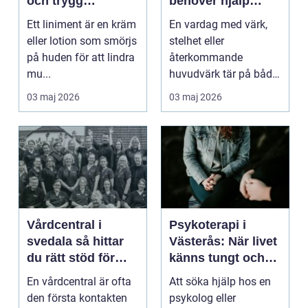
och trygg
behöver hjälp
användning
tillbaka
Ett liniment är en kräm
En vardag med värk,
eller lotion som smörjs
stelhet eller
på huden för att lindra
återkommande
mu...
huvudvärk tär på både
ork och humör. Många
03 maj 2026
03 maj 2026
går länge ...
Vårdcentral i
Psykoterapi i
svedala så hittar
Västerås: När livet
du rätt stöd för
känns tungt och
hela familjen
du behöver prata
En vårdcentral är ofta
Att söka hjälp hos en
med någon
den första kontakten
psykolog eller