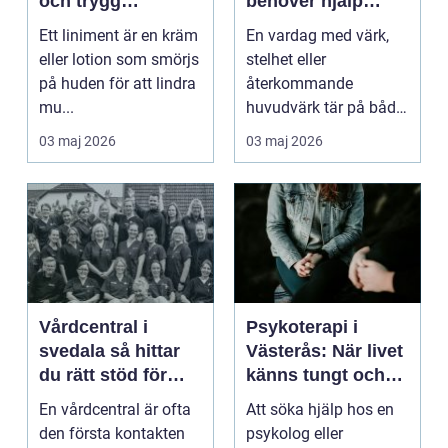
och trygg
behöver hjälp
användning
tillbaka
Ett liniment är en kräm
En vardag med värk,
eller lotion som smörjs
stelhet eller
på huden för att lindra
återkommande
mu...
huvudvärk tär på både
ork och humör. Många
03 maj 2026
03 maj 2026
går länge ...
Vårdcentral i
Psykoterapi i
svedala så hittar
Västerås: När livet
du rätt stöd för
känns tungt och
hela familjen
du behöver prata
En vårdcentral är ofta
Att söka hjälp hos en
med någon
den första kontakten
psykolog eller