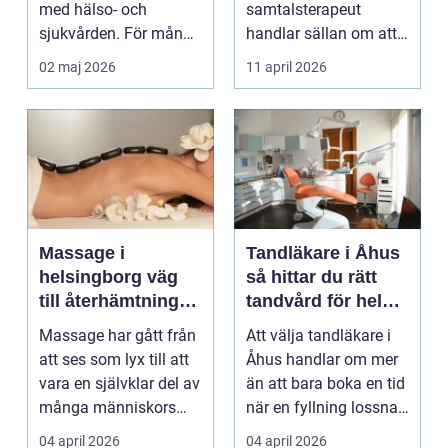
med hälso- och
samtalsterapeut
sjukvården. För många
handlar sällan om att
i Svedala handlar v...
vara svag....
02 maj 2026
11 april 2026
Massage i
Tandläkare i Åhus
helsingborg väg
så hittar du rätt
till återhämtning
tandvård för hela
och hållbar hälsa
familjen
Massage har gått från
Att välja tandläkare i
att ses som lyx till att
Åhus handlar om mer
vara en självklar del av
än att bara boka en tid
många människors
när en fyllning lossnar
friskvård. ...
eller en ...
04 april 2026
04 april 2026