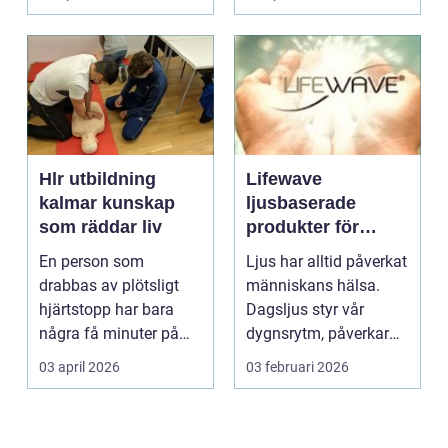
Hlr utbildning
Lifewave
kalmar kunskap
ljusbaserade
som räddar liv
produkter för
hälsa och
En person som
Ljus har alltid påverkat
välbefinnande
drabbas av plötsligt
människans hälsa.
hjärtstopp har bara
Dagsljus styr vår
några få minuter på
dygnsrytm, påverkar
sig. För varje minut
humör, sömn och ene...
03 april 2026
03 februari 2026
utan...