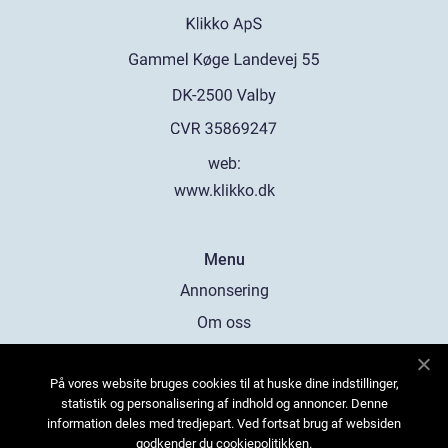
web:
www.klikko.dk
Menu
Annonsering
Om oss
Cookies
På vores website bruges cookies til at huske dine indstillinger,
Kontakta oss
statistik og personalisering af indhold og annoncer. Denne
Sitemap
information deles med tredjepart. Ved fortsat brug af websiden
godkender du cookiepolitikken.