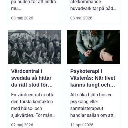
på huden för att lindra
återkommande
mu...
huvudvärk tär på både
ork och humör. Många
03 maj 2026
03 maj 2026
går länge ...
Vårdcentral i
Psykoterapi i
svedala så hittar
Västerås: När livet
du rätt stöd för
känns tungt och
hela familjen
du behöver prata
En vårdcentral är ofta
Att söka hjälp hos en
med någon
den första kontakten
psykolog eller
med hälso- och
samtalsterapeut
sjukvården. För många
handlar sällan om att
i Svedala handlar v...
vara svag....
02 maj 2026
11 april 2026