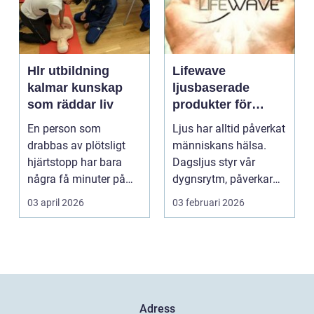
Hlr utbildning
Lifewave
kalmar kunskap
ljusbaserade
som räddar liv
produkter för
hälsa och
En person som
Ljus har alltid påverkat
välbefinnande
drabbas av plötsligt
människans hälsa.
hjärtstopp har bara
Dagsljus styr vår
några få minuter på
dygnsrytm, påverkar
sig. För varje minut
humör, sömn och ene...
03 april 2026
03 februari 2026
utan...
Adress