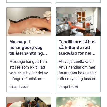
Massage i
Tandläkare i Åhus
helsingborg väg
så hittar du rätt
till återhämtning
tandvård för hela
och hållbar hälsa
familjen
Massage har gått från
Att välja tandläkare i
att ses som lyx till att
Åhus handlar om mer
vara en självklar del av
än att bara boka en tid
många människors
när en fyllning lossnar
friskvård. ...
eller en ...
04 april 2026
04 april 2026