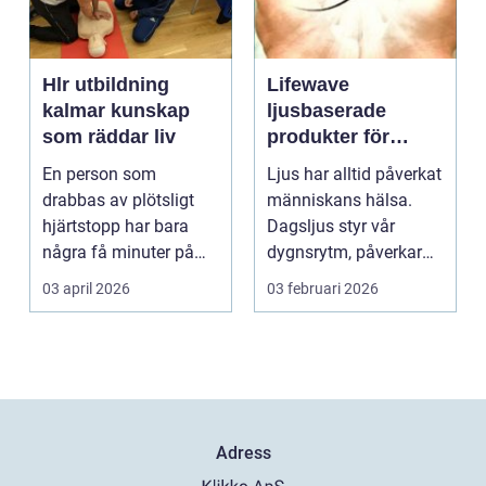
Hlr utbildning
Lifewave
kalmar kunskap
ljusbaserade
som räddar liv
produkter för
hälsa och
En person som
Ljus har alltid påverkat
välbefinnande
drabbas av plötsligt
människans hälsa.
hjärtstopp har bara
Dagsljus styr vår
några få minuter på
dygnsrytm, påverkar
sig. För varje minut
humör, sömn och ene...
03 april 2026
03 februari 2026
utan...
Adress