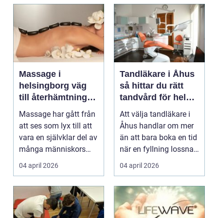
Massage i
Tandläkare i Åhus
helsingborg väg
så hittar du rätt
till återhämtning
tandvård för hela
och hållbar hälsa
familjen
Massage har gått från
Att välja tandläkare i
att ses som lyx till att
Åhus handlar om mer
vara en självklar del av
än att bara boka en tid
många människors
när en fyllning lossnar
friskvård. ...
eller en ...
04 april 2026
04 april 2026