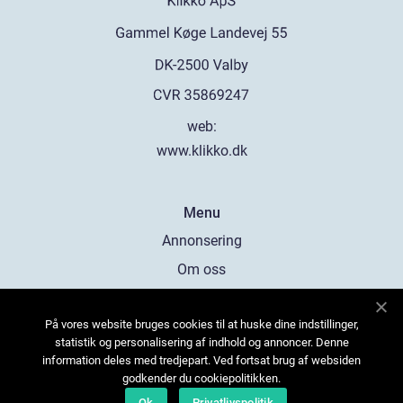
web:
www.klikko.dk
Menu
Annonsering
Om oss
Cookies
På vores website bruges cookies til at huske dine indstillinger,
Kontakta oss
statistik og personalisering af indhold og annoncer. Denne
Sitemap
information deles med tredjepart. Ved fortsat brug af websiden
godkender du cookiepolitikken.
Ok
Privatlivspolitik