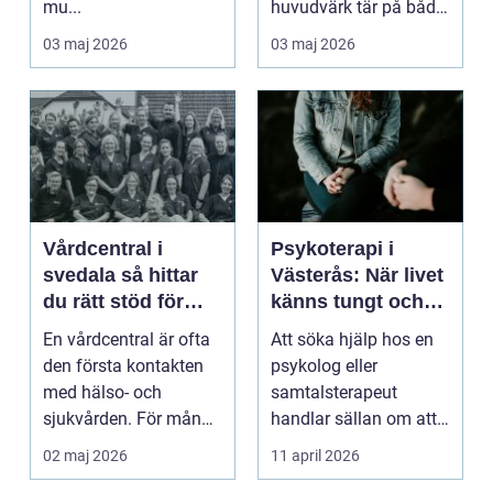
mu...
huvudvärk tär på både
ork och humör. Många
03 maj 2026
03 maj 2026
går länge ...
Vårdcentral i
Psykoterapi i
svedala så hittar
Västerås: När livet
du rätt stöd för
känns tungt och
hela familjen
du behöver prata
En vårdcentral är ofta
Att söka hjälp hos en
med någon
den första kontakten
psykolog eller
med hälso- och
samtalsterapeut
sjukvården. För många
handlar sällan om att
i Svedala handlar v...
vara svag....
02 maj 2026
11 april 2026