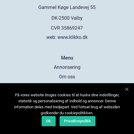
web:
www.klikko.dk
Menu
Annonsering
Om oss
Cookies
På vores website bruges cookies til at huske dine indstillinger,
Kontakta oss
statistik og personalisering af indhold og annoncer. Denne
Sitemap
information deles med tredjepart. Ved fortsat brug af websiden
godkender du cookiepolitikken.
Ok
Privatlivspolitik